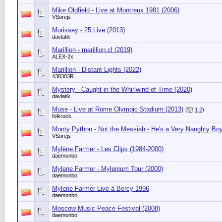
Mike Oldfield - Live at Montreux 1981 (2006)
VSorejs
Morissey - 25 Live (2013)
davlatik
Marillion - marillion.cl (2019)
ALEX-2x
Marillion - Distant Lights (2022)
438303R
Mystery - Caught in the Whirlwind of Time (2020)
davlatik
Muse - Live at Rome Olympic Stadium (2013)
(
1
2
)
folkrock
Monty Python - Not the Messiah - He's a Very Naughty Boy
VSorejs
Mylène Farmer - Les Clips (1984-2000)
daemonbo
Mylene Farmer - Mylenium Tour (2000)
daemonbo
Mylene Farmer Live à Bercy 1996
daemonbo
Moscow Music Peace Festival (2008)
daemonbo