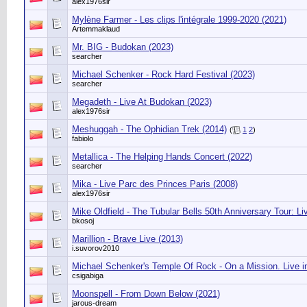
alex1976sir
Mylène Farmer - Les clips l'intégrale 1999-2020 (2021)
Artemmaklaud
Mr. BIG - Budokan (2023)
searcher
Michael Schenker - Rock Hard Festival (2023)
searcher
Megadeth - Live At Budokan (2023)
alex1976sir
Meshuggah - The Ophidian Trek (2014)
(
1
2
)
fabiolo
Metallica - The Helping Hands Concert (2022)
searcher
Mika - Live Parc des Princes Paris (2008)
alex1976sir
Mike Oldfield - The Tubular Bells 50th Anniversary Tour: Li
bkosoj
Marillion - Brave Live (2013)
i.suvorov2010
Michael Schenker's Temple Of Rock - On a Mission. Live i
csigabiga
Moonspell - From Down Below (2021)
jarous-dream