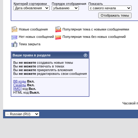
Критерий сортировки
Порядок отображения
Показать
Новые сообщения
Популярная тема с новыми сообщениями
Нет новых сообщений
Популярная тема без новых сообщений
Тема закрыта
Ваши права в разделе
Вы
не можете
создавать новые темы
Вы
не можете
отвечать в темах
Вы
не можете
прикреплять вложения
Вы
не можете
редактировать свои сообщения
BB коды
Вкл.
Смайлы
Вкл.
[IMG]
код
Вкл.
HTML код
Выкл.
Часовой 