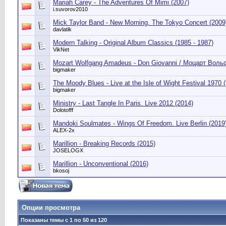
Mariah Carey - The Adventures Of Mimi (2007)
i.suvorov2010
Mick Taylor Band - New Morning. The Tokyo Concert (2009
davlatik
Modern Talking - Original Album Classics (1985 - 1987)
VikNet
Mozart Wolfgang Amadeus - Don Giovanni / Моцарт Воль
bigmaker
The Moody Blues - Live at the Isle of Wight Festival 1970 
bigmaker
Ministry - Last Tangle In Paris. Live 2012 (2014)
Dolotofff
Mandoki Soulmates - Wings Of Freedom. Live Berlin (2019
ALEX-2x
Marillion - Breaking Records (2015)
JOSELOGX
Marillion - Unconventional (2016)
bkosoj
Опции просмотра
Показаны темы с 1 по 50 из 120