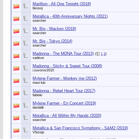
Marillion - All One Tonight (2018)
bkosoj
Metallica - 40th Anniversary Nights (2021)
searcher
Mr. Big - Wacken (2018)
searcher
Mr. Big - Tokyo (2014)
searcher
Madonna - The MDNA Tour (2013)
(
1
2
)
vadtrun
Madonna - Sticky & Sweet Tour (2008)
i.suvorov2010
Mylene Farmer - Monkey me (2012)
maxi-lub
Madonna - Rebel Heart Tour (2017)
fabiolo
Mylene Farmer - En Concert (2019)
davlatik
Metallica - All Within My Hands (2020)
searcher
Metallica & San Francisco Symphony - S&M2 (2019)
VSorejs