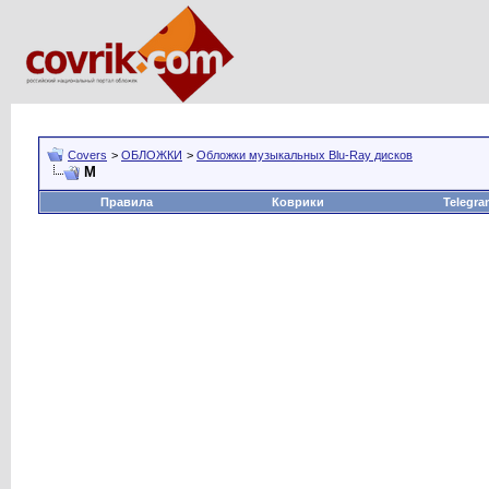
Covers
>
ОБЛОЖКИ
>
Обложки музыкальных Blu-Ray дисков
M
Правила
Коврики
Telegra