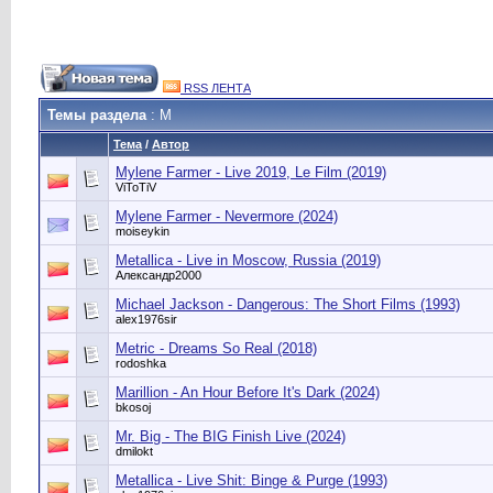
RSS ЛЕНТА
Темы раздела
: M
Тема
/
Автор
Mylene Farmer - Live 2019, Le Film (2019)
ViToTiV
Mylene Farmer - Nevermore (2024)
moiseykin
Metallica - Live in Moscow, Russia (2019)
Александр2000
Michael Jackson - Dangerous: The Short Films (1993)
alex1976sir
Metric - Dreams So Real (2018)
rodoshka
Marillion - An Hour Before It's Dark (2024)
bkosoj
Mr. Big - The BIG Finish Live (2024)
dmilokt
Metallica - Live Shit: Binge & Purge (1993)