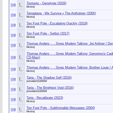
Textures - Genotype (2026)
bkosoj
Terraplane - We Survive • The Anthology (2005)
bkosoj
Ten Foot Pole - Escalating Quickly (2019)
bkosoj
Ten Foot Pole - Setlist (2017)
bkosoj
Thomas Anders - …Sings Modern Talking: Jet Airliner / Don
bkosoj
Thomas Anders - …Sings Modern Talking: Geronimo's Cadi
CD-Maxi)
bkosoj
Thomas Anders - …Sings Modern Talking: Brother Louie / At
bkosoj
Tarja - The Shadow Self (2016)
president100000
Tarja - The Brightest Void (2016)
president100000
Terje - Recalibrate (2023)
bkosoj
Ten Foot Pole - Subliminable Messages (2004)
bkosoj