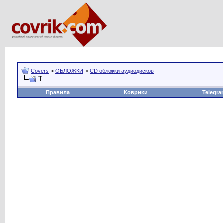
Covers
>
ОБЛОЖКИ
>
CD обложки аудиодисков
T
Правила
Коврики
Telegra