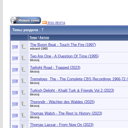
RSS ЛЕНТА
Темы раздела
: T
Тема
/
Автор
The Boom Beat - Touch The Fire (1997)
edvard-1980
Two Are One - A Question Of Time (1995)
bkosoj
Twilight Road - Trapped (2023)
bkosoj
Tremeloes, The - The Complete CBS Recordings 1966-72 (
bkosoj
Turkish Delight - Khalil Turk & Friends Vol.2 (2023)
bkosoj
Thorondir - Wächter des Waldes (2025)
bkosoj
Thomas Walsh - The Rest Is History (2023)
bkosoj
Thomas Lassar - From Now On (2023)