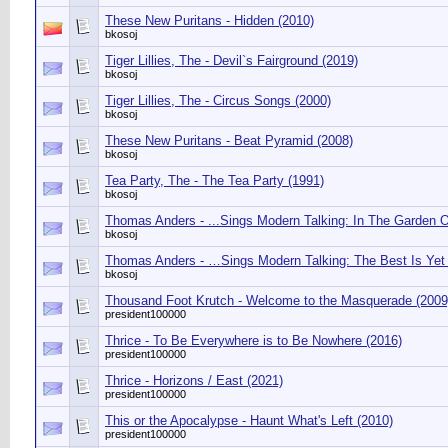
These New Puritans - Hidden (2010)
bkosoj
Tiger Lillies, The - Devil`s Fairground (2019)
bkosoj
Tiger Lillies, The - Circus Songs (2000)
bkosoj
These New Puritans - Beat Pyramid (2008)
bkosoj
Tea Party, The - The Tea Party (1991)
bkosoj
Thomas Anders - ...Sings Modern Talking: In The Garden 
bkosoj
Thomas Anders - …Sings Modern Talking: The Best Is Yet
bkosoj
Thousand Foot Krutch - Welcome to the Masquerade (2009
president100000
Thrice - To Be Everywhere is to Be Nowhere (2016)
president100000
Thrice - Horizons / East (2021)
president100000
This or the Apocalypse - Haunt What's Left (2010)
president100000