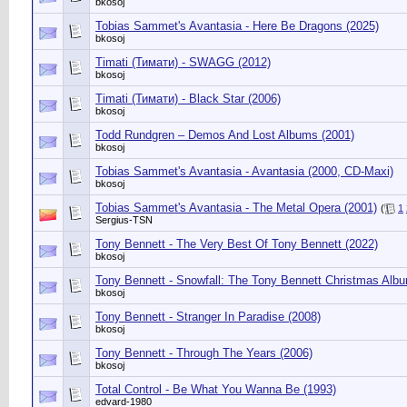
bkosoj
Tobias Sammet's Avantasia - Here Be Dragons (2025)
bkosoj
Timati (Тимати) - SWAGG (2012)
bkosoj
Timati (Тимати) - Black Star (2006)
bkosoj
Todd Rundgren – Demos And Lost Albums (2001)
bkosoj
Tobias Sammet's Avantasia - Avantasia (2000, CD-Maxi)
bkosoj
Tobias Sammet's Avantasia - The Metal Opera (2001)
(
1
Sergius-TSN
Tony Bennett - The Very Best Of Tony Bennett (2022)
bkosoj
Tony Bennett - Snowfall: The Tony Bennett Christmas Albu
bkosoj
Tony Bennett - Stranger In Paradise (2008)
bkosoj
Tony Bennett - Through The Years (2006)
bkosoj
Total Control - Be What You Wanna Be (1993)
edvard-1980