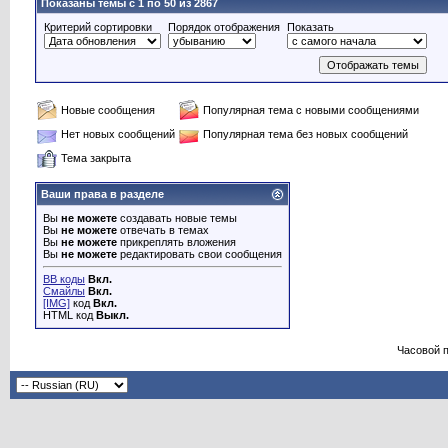
Показаны темы с 1 по 50 из 2867
Критерий сортировки
Порядок отображения
Показать
Новые сообщения
Популярная тема с новыми сообщениями
Нет новых сообщений
Популярная тема без новых сообщений
Тема закрыта
Ваши права в разделе
Вы
не можете
создавать новые темы
Вы
не можете
отвечать в темах
Вы
не можете
прикреплять вложения
Вы
не можете
редактировать свои сообщения
BB коды
Вкл.
Смайлы
Вкл.
[IMG]
код
Вкл.
HTML код
Выкл.
Часовой 