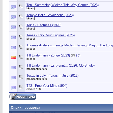
Ten - Something Wicked This Way Comes (2023)
bkosoj
Temple Balls - Avalanche (2023)
bkosoj
Tekla - Cactuses (1996)
bkosoj
Teaze - Rev Your Engines (2026)
bkosoj
Thomas Anders - ...sings Modern Talking. Magic. The Long
bkosoj
Till Lindemann - Zunge (2023)
(
1
2
)
bkosoj
Till Lindemann - Es brennt... (2026, CD-Single)
president100000
Texas in July - Texas in July (2012)
president100000
T42 - Free Your Mind (1994)
edvard-1980
Опции просмотра