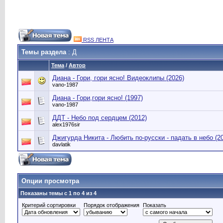
RSS ЛЕНТА
Темы раздела
: Д
Тема
/
Автор
Диана - Гори, гори ясно! Видеоклипы (2026)
vano-1987
Диана - Гори,гори ясно! (1997)
vano-1987
ДДТ - Небо под сердцем (2012)
alex1976sir
Джигурда Никита - Любить по-русски - падать в небо (2
davlatik
Опции просмотра
Показаны темы с 1 по 4 из 4
Критерий сортировки
Порядок отображения
Показать