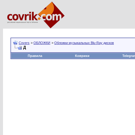
Covers
>
ОБЛОЖКИ
>
Обложки музыкальных Blu-Ray дисков
Д
Правила
Коврики
Telegra