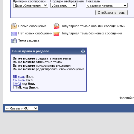
Критерий сортировки
Порядок отображения
Показать
Новые сообщения
Популярная тема с новыми сообщениями
Нет новых сообщений
Популярная тема без новых сообщений
Тема закрыта
Ваши права в разделе
Вы
не можете
создавать новые темы
Вы
не можете
отвечать в темах
Вы
не можете
прикреплять вложения
Вы
не можете
редактировать свои сообщения
BB коды
Вкл.
Смайлы
Вкл.
[IMG]
код
Вкл.
HTML код
Выкл.
Часовой 