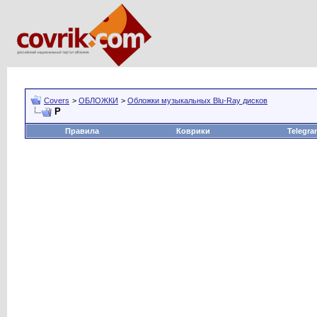
Covers
>
ОБЛОЖКИ
>
Обложки музыкальных Blu-Ray дисков
Р
Правила
Коврики
Telegra