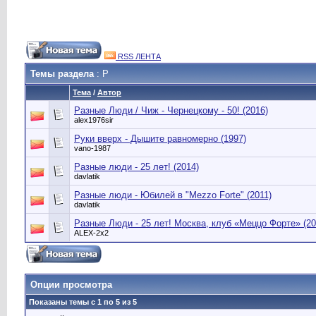
RSS ЛЕНТА
Темы раздела
: Р
Тема
/
Автор
Разные Люди / Чиж - Чернецкому - 50! (2016)
alex1976sir
Руки вверх - Дышите равномерно (1997)
vano-1987
Разные люди - 25 лет! (2014)
davlatik
Разные люди - Юбилей в "Mezzo Forte" (2011)
davlatik
Разные Люди - 25 лет! Москва, клуб «Меццо Форте» (20
ALEX-2x2
Опции просмотра
Показаны темы с 1 по 5 из 5