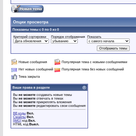
Опции просмотра
Показаны темы с 0 по 0 из 0
Критерий сортировки
Порядок отображения
Показать
Новые сообщения
Популярная тема с новыми сообщениями
Нет новых сообщений
Популярная тема без новых сообщений
Тема закрыта
Ваши права в разделе
Вы
не можете
создавать новые темы
Вы
не можете
отвечать в темах
Вы
не можете
прикреплять вложения
Вы
не можете
редактировать свои сообщения
BB коды
Вкл.
Смайлы
Вкл.
[IMG]
код
Вкл.
HTML код
Выкл.