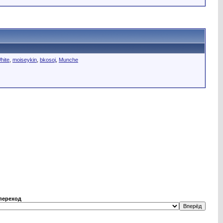
hite
,
moiseykin
,
bkosoj
,
Munche
переход