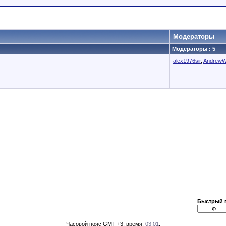
Модераторы
Модераторы : 5
alex1976sir
,
AndrewW
Быстрый 
Часовой пояс GMT +3, время:
03:01
.