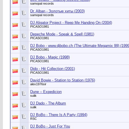
samopal records
Dr. Alban - Золотые хиты (2003)
samopal records
DJ Aligator Project - Reep Me Handing On (2004)
PICASO1981
Depeche Mode - Speak & Spell (1981)
PICASO1981
DJ Bobo - www.djbobo.ch (The Ultimate Megamix 99) (1999
PICASO1981
DJ Bobo - Magic (1998)
PICASO1981
Dido - Hit Collection (2001)
PICASO1981
David Bowie - Station to Station (1976)
alex1976sir
Dune ‎– Expedicion
sulik
DJ Dado - The Album
sulik
DJ BoBo - There Is A Party (1994)
RSC
DJ BoBo - Just For You