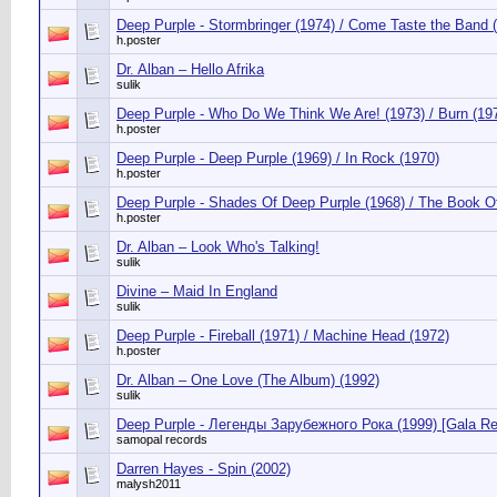
Deep Purple - Stormbringer (1974) / Come Taste the Band 
h.poster
Dr. Alban ‎– Hello Afrika
sulik
Deep Purple - Who Do We Think We Are! (1973) / Burn (19
h.poster
Deep Purple - Deep Purple (1969) / In Rock (1970)
h.poster
Deep Purple - Shades Of Deep Purple (1968) / The Book Of
h.poster
Dr. Alban ‎– Look Who's Talking!
sulik
Divine ‎– Maid In England
sulik
Deep Purple - Fireball (1971) / Machine Head (1972)
h.poster
Dr. Alban ‎– One Love (The Album) (1992)
sulik
Deep Purple - Легенды Зарубежного Рока (1999) [Gala Re
samopal records
Darren Hayes - Spin (2002)
malysh2011