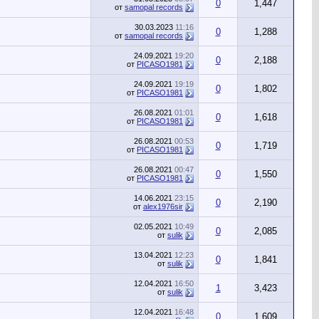
0
1,447
от
samopal records
30.03.2023
11:16
0
1,288
от
samopal records
24.09.2021
19:20
0
2,188
от
PICASO1981
24.09.2021
19:19
0
1,802
от
PICASO1981
26.08.2021
01:01
0
1,618
от
PICASO1981
26.08.2021
00:53
0
1,719
от
PICASO1981
26.08.2021
00:47
0
1,550
от
PICASO1981
14.06.2021
23:15
0
2,190
от
alex1976sir
02.05.2021
10:49
0
2,085
от
sulik
13.04.2021
12:23
0
1,841
от
sulik
12.04.2021
16:50
1
3,423
от
sulik
12.04.2021
16:48
0
1,609