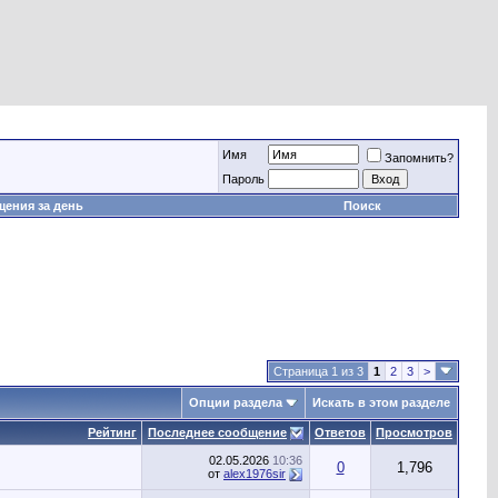
Имя
Запомнить?
Пароль
ения за день
Поиск
Страница 1 из 3
1
2
3
>
Опции раздела
Искать в этом разделе
Рейтинг
Последнее сообщение
Ответов
Просмотров
02.05.2026
10:36
0
1,796
от
alex1976sir