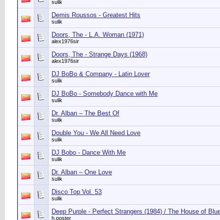
sulik
Demis Roussos - Greatest Hits
sulik
Doors, The - L.A. Woman (1971)
alex1976sir
Doors, The - Strange Days (1968)
alex1976sir
DJ BoBo & Company - Latin Lover
sulik
DJ BoBo - Somebody Dance with Me
sulik
Dr. Alban ‎– The Best Of
sulik
Double You - We All Need Love
sulik
DJ Bobo - Dance With Me
sulik
Dr. Alban ‎– One Love
sulik
Disco Top Vol. 53
sulik
Deep Purple - Perfect Strangers (1984) / The House of Blue
h.poster