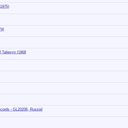
(1975)
74)
 Taliesyn (1968
cords - GL20206, Russia]