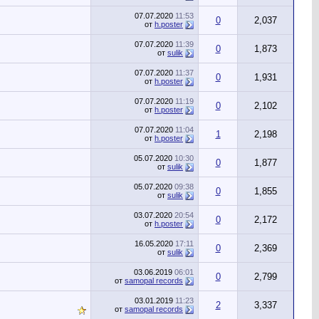
07.07.2020
11:53
0
2,037
от
h.poster
07.07.2020
11:39
0
1,873
от
sulik
07.07.2020
11:37
0
1,931
от
h.poster
07.07.2020
11:19
0
2,102
от
h.poster
07.07.2020
11:04
1
2,198
от
h.poster
05.07.2020
10:30
0
1,877
от
sulik
05.07.2020
09:38
0
1,855
от
sulik
03.07.2020
20:54
0
2,172
от
h.poster
16.05.2020
17:11
0
2,369
от
sulik
03.06.2019
06:01
0
2,799
от
samopal records
03.01.2019
11:23
2
3,337
от
samopal records