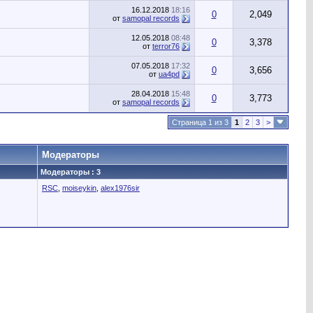
16.12.2018
18:16
0
2,049
от
samopal records
12.05.2018
08:48
0
3,378
от
terror76
07.05.2018
17:32
0
3,656
от
ua4pd
28.04.2018
15:48
0
3,773
от
samopal records
Страница 1 из 3
1
2
3
>
Модераторы
Модераторы : 3
RSC
,
moiseykin
,
alex1976sir