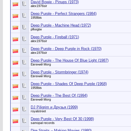
David Bowie - Pinups (1973)
alex1976sir
Deep Purple - Perfect Strangers (1984)
1958bis
Deep Purple - Machine Head (1972)
pfkegtw
Deep Purple - Fireball (1971)
alex1976sir
Deep Purple - Deep Purple in Rock (1970)
alex1976sir
Deep Purple - The House Of Blue Light (1987)
Евгений Morg
Deep Purple - Stormbringer (1974)
Евгений Morg
Deep Purple - Shades Of Deep Purple (1968)
1958bis
Deep Purple - The Best Of (1994)
Евгений Morg
DJ Piligrim и Друзья (1999)
royalstreet
Deep Purple - Very Best Of 30 (1998)
samopal records
Dire Straits – Making Movies (1980)