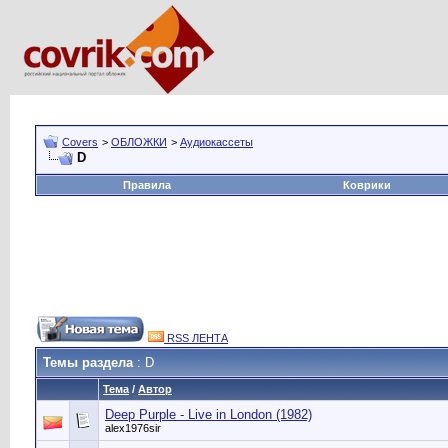
Covers
>
ОБЛОЖКИ
>
Аудиокассеты
D
Правила
Коврики
RSS ЛЕНТА
Темы раздела
: D
Тема
/
Автор
Deep Purple - Live in London (1982)
alex1976sir