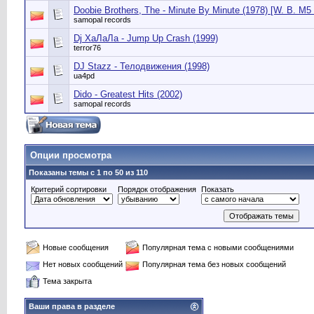
Doobie Brothers, The - Minute By Minute (1978) [W. B. M5
samopal records
Dj ХаЛаЛа - Jump Up Crash (1999)
terror76
DJ Stazz - Телодвижения (1998)
ua4pd
Dido - Greatest Hits (2002)
samopal records
Опции просмотра
Показаны темы с 1 по 50 из 110
Критерий сортировки
Порядок отображения
Показать
Новые сообщения
Популярная тема с новыми сообщениями
Нет новых сообщений
Популярная тема без новых сообщений
Тема закрыта
Ваши права в разделе