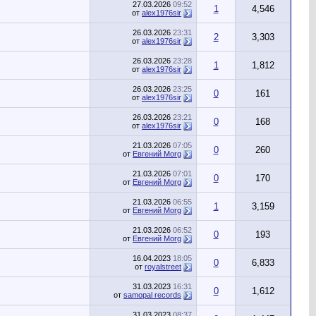
27.03.2026
09:52
1
4,546
от
alex1976sir
26.03.2026
23:31
2
3,303
от
alex1976sir
26.03.2026
23:28
1
1,812
от
alex1976sir
26.03.2026
23:25
0
161
от
alex1976sir
26.03.2026
23:21
0
168
от
alex1976sir
21.03.2026
07:05
0
260
от
Евгений Morg
21.03.2026
07:01
0
170
от
Евгений Morg
21.03.2026
06:55
1
3,159
от
Евгений Morg
21.03.2026
06:52
0
193
от
Евгений Morg
16.04.2023
18:05
0
6,833
от
royalstreet
31.03.2023
16:31
0
1,612
от
samopal records
31.03.2023
08:37