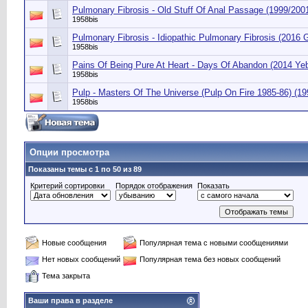
Pulmonary Fibrosis - Old Stuff Of Anal Passage (1999/2001
1958bis
Pulmonary Fibrosis - Idiopathic Pulmonary Fibrosis (2016 
1958bis
Pains Of Being Pure At Heart - Days Of Abandon (2014 Yeb
1958bis
Pulp - Masters Of The Universe (Pulp On Fire 1985-86) (1
1958bis
Опции просмотра
Показаны темы с 1 по 50 из 89
Критерий сортировки
Порядок отображения
Показать
Новые сообщения
Популярная тема с новыми сообщениями
Нет новых сообщений
Популярная тема без новых сообщений
Тема закрыта
Ваши права в разделе