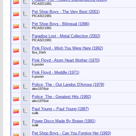
PICASO1981
Pet Shop Boys - The Very Best (2001)
PICASO1981
Pet Shop Boys - Bilingual (1996)
PICASO1981
Paradise Lost - Metal Collection (2002)
PICASO1981
Pink Floyd - Wish You Were Here (1992)
Ilya_Dark
Pink Floyd - Atom Heart Mother (1970)
h.poster
Pink Floyd - Meddle (1971)
h.poster
Police, The - Out Landos D'Amour (1978)
alex1976sir
Police, The - Greatest Hits (1992)
alex1976sir
Paul Young ‎– Paul Young (1987)
sulik
Power Disco Made By Brawo (1991)
sulik
Pet Shop Boys - Can You Forgive Her (1993)