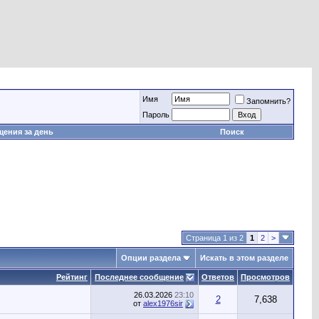
Имя
Запомнить?
Пароль
ения за день
Поиск
Страница 1 из 2
1
2
>
Опции раздела
Искать в этом разделе
Рейтинг
Последнее сообщение
Ответов
Просмотров
26.03.2026
23:10
2
7,638
от
alex1976sir