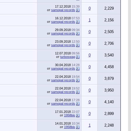
17.12.2018
15:39
0
2,229
от
samopal records
16.12.2018
07:53
1
2,156
от
samopal records
29.09.2018
09:34
0
2,505
от
samopal records
23.09.2018
12:50
0
2,706
от
samopal records
12.07.2018
09:56
0
3,540
от
turboswag
30.04.2018
14:28
0
4,458
от
samopal records
22.04.2018
19:54
0
3,879
от
samopal records
22.04.2018
19:52
0
3,950
от
samopal records
22.04.2018
17:28
0
4,140
от
samopal records
17.01.2018
22:07
0
2,899
от
1958bis
14.01.2018
10:34
1
2,248
от
1958bis