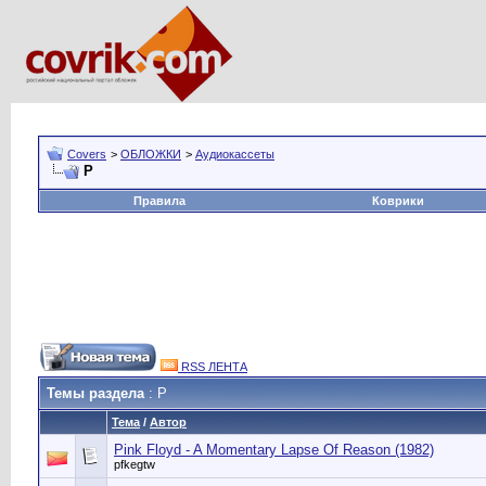
Covers
>
ОБЛОЖКИ
>
Аудиокассеты
P
Правила
Коврики
RSS ЛЕНТА
Темы раздела
: P
Тема
/
Автор
Pink Floyd - A Momentary Lapse Of Reason (1982)
pfkegtw