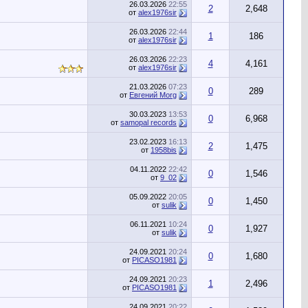
26.03.2026
22:55
2
2,648
от
alex1976sir
26.03.2026
22:44
1
186
от
alex1976sir
26.03.2026
22:23
4
4,161
от
alex1976sir
21.03.2026
07:23
0
289
от
Евгений Morg
30.03.2023
13:53
0
6,968
от
samopal records
23.02.2023
16:13
2
1,475
от
1958bis
04.11.2022
22:42
0
1,546
от
9_02
05.09.2022
20:05
0
1,450
от
sulik
06.11.2021
10:24
0
1,927
от
sulik
24.09.2021
20:24
0
1,680
от
PICASO1981
24.09.2021
20:23
1
2,496
от
PICASO1981
24.09.2021
20:22