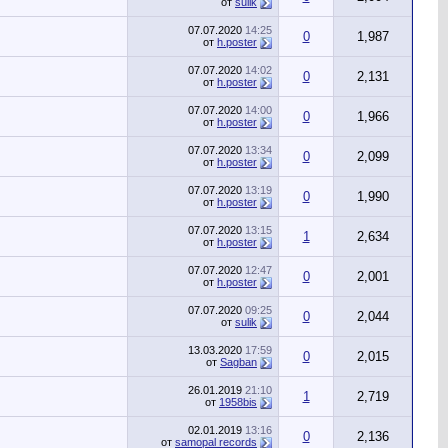
от
sulik
07.07.2020
14:25
0
1,987
от
h.poster
07.07.2020
14:02
0
2,131
от
h.poster
07.07.2020
14:00
0
1,966
от
h.poster
07.07.2020
13:34
0
2,099
от
h.poster
07.07.2020
13:19
0
1,990
от
h.poster
07.07.2020
13:15
1
2,634
от
h.poster
07.07.2020
12:47
0
2,001
от
h.poster
07.07.2020
09:25
0
2,044
от
sulik
13.03.2020
17:59
0
2,015
от
Sagban
26.01.2019
21:10
1
2,719
от
1958bis
02.01.2019
13:16
0
2,136
от
samopal records