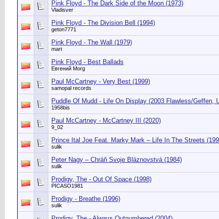
Pink Floyd - The Dark Side of the Moon (1973)
Vladisver
Pink Floyd - The Division Bell (1994)
geton7771
Pink Floyd - The Wall (1979)
mart
Pink Floyd - Best Ballads
Евгений Morg
Paul McCartney - Very Best (1999)
samopal records
Puddle Of Mudd - Life On Display (2003 Flawless/Geffen, U
1958bis
Paul McCartney - McCartney III (2020)
9_02
Prince Ital Joe Feat. Marky Mark – Life In The Streets (199
sulik
Peter Nagy ‎– Chráň Svoje Bláznovstvá (1984)
sulik
Prodigy, The - Out Of Space (1998)
PICASO1981
Prodigy - Breathe (1996)
sulik
Prodigy, The - Always Outnumbered (2004)