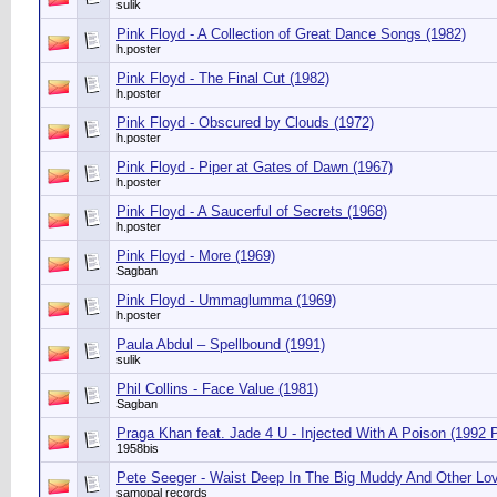
sulik
Pink Floyd - A Collection of Great Dance Songs (1982)
h.poster
Pink Floyd - The Final Cut (1982)
h.poster
Pink Floyd - Obscured by Clouds (1972)
h.poster
Pink Floyd - Piper at Gates of Dawn (1967)
h.poster
Pink Floyd - A Saucerful of Secrets (1968)
h.poster
Pink Floyd - More (1969)
Sagban
Pink Floyd - Ummaglumma (1969)
h.poster
Paula Abdul ‎– Spellbound (1991)
sulik
Phil Collins - Face Value (1981)
Sagban
Praga Khan feat. Jade 4 U - Injected With A Poison (1992 
1958bis
Pete Seeger - Waist Deep In The Big Muddy And Other Lo
samopal records