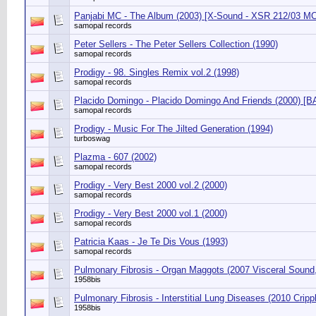
Panjabi MC - The Album (2003) [X-Sound - XSR 212/03 MC
samopal records
Peter Sellers - The Peter Sellers Collection (1990)
samopal records
Prodigy - 98. Singles Remix vol.2 (1998)
samopal records
Placido Domingo - Placido Domingo And Friends (2000) 
samopal records
Prodigy - Music For The Jilted Generation (1994)
turboswag
Plazma - 607 (2002)
samopal records
Prodigy - Very Best 2000 vol.2 (2000)
samopal records
Prodigy - Very Best 2000 vol.1 (2000)
samopal records
Patricia Kaas - Je Te Dis Vous (1993)
samopal records
Pulmonary Fibrosis - Organ Maggots (2007 Visceral Sound,
1958bis
Pulmonary Fibrosis - Interstitial Lung Diseases (2010 Cri
1958bis