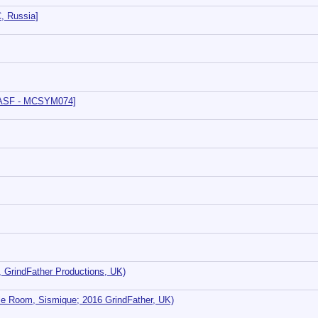
, Russia]
[BASF - MCSYM074]
 GrindFather Productions, UK)
pple Room, Sismique; 2016 GrindFather, UK)