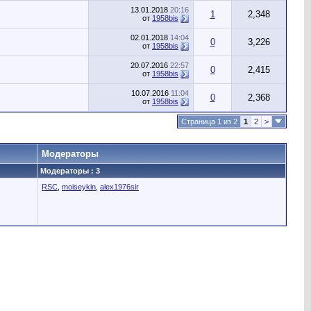
13.01.2018
20:16
1
2,348
от
1958bis
02.01.2018
14:04
0
3,226
от
1958bis
20.07.2016
22:57
0
2,415
от
1958bis
10.07.2016
11:04
0
2,368
от
1958bis
Страница 1 из 2
1
2
>
Модераторы
Модераторы : 3
RSC
,
moiseykin
,
alex1976sir