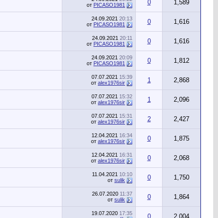
0
1,589
от
PICASO1981
24.09.2021
20:13
0
1,616
от
PICASO1981
24.09.2021
20:11
0
1,616
от
PICASO1981
24.09.2021
20:09
0
1,812
от
PICASO1981
07.07.2021
15:39
1
2,868
от
alex1976sir
07.07.2021
15:32
1
2,096
от
alex1976sir
07.07.2021
15:31
2
2,427
от
alex1976sir
12.04.2021
16:34
0
1,875
от
alex1976sir
12.04.2021
16:31
0
2,068
от
alex1976sir
11.04.2021
10:10
0
1,750
от
sulik
26.07.2020
11:37
0
1,864
от
sulik
19.07.2020
17:35
0
2,004