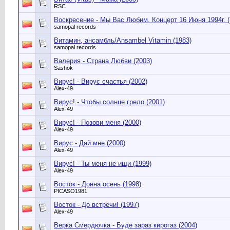
RSC
Воскресение - Мы Вас Любим. Концерт 16 Июня 1994г. (
samopal records
Витамин, ансамбль/Ansambel Vitamin (1983)
samopal records
Валерия - Страна Любви (2003)
Sashok
Вирус! - Вирус счастья (2002)
Alex-49
Вирус! - Чтобы солнце грело (2001)
Alex-49
Вирус! - Позови меня (2000)
Alex-49
Вирус - Дай мне (2000)
Alex-49
Вирус! - Ты меня не ищи (1999)
Alex-49
Восток - Донна осень (1998)
PICASO1981
Восток - До встречи! (1997)
Alex-49
Верка Смердючка - Буде зараз кирогаз (2004)