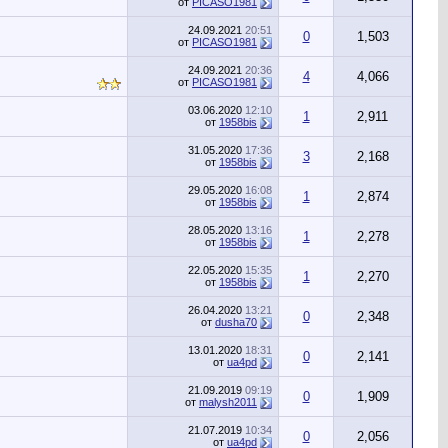
от
PICASO1981
24.09.2021
20:51
0
1,503
от
PICASO1981
24.09.2021
20:36
4
4,066
от
PICASO1981
03.06.2020
12:10
1
2,911
от
1958bis
31.05.2020
17:36
3
2,168
от
1958bis
29.05.2020
16:08
1
2,874
от
1958bis
28.05.2020
13:16
1
2,278
от
1958bis
22.05.2020
15:35
1
2,270
от
1958bis
26.04.2020
13:21
0
2,348
от
dusha70
13.01.2020
18:31
0
2,141
от
ua4pd
21.09.2019
09:19
0
1,909
от
malysh2011
21.07.2019
10:34
0
2,056
от
ua4pd