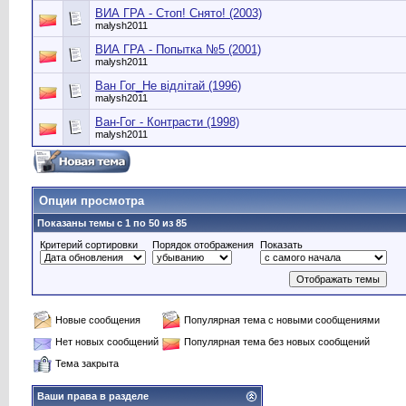
ВИА ГРА - Стоп! Снято! (2003)
malysh2011
ВИА ГРА - Попытка №5 (2001)
malysh2011
Ван Гог_Не відлітай (1996)
malysh2011
Ван-Гог - Контрасти (1998)
malysh2011
Опции просмотра
Показаны темы с 1 по 50 из 85
Критерий сортировки
Порядок отображения
Показать
Новые сообщения
Популярная тема с новыми сообщениями
Нет новых сообщений
Популярная тема без новых сообщений
Тема закрыта
Ваши права в разделе