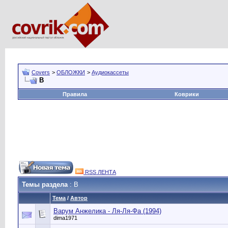
Covers
>
ОБЛОЖКИ
>
Аудиокассеты
В
Правила
Коврики
RSS ЛЕНТА
Темы раздела
: В
Тема
/
Автор
Варум Анжелика - Ля-Ля-Фа (1994)
dima1971