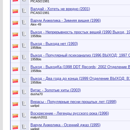
PICASO1981
Валдай - Хотеть не вредно (2001)
PICASO1981
Варум Анжелика - Зимняя вишня (1996)
Alex-49
Выход - Непрерывность простых вещей (1990 Выход, 1
1958bis
Выход - Выхода нет (1993)
1958bis
Выход - Популярный психоанализ (1996 ВЫХОД; 1997 
1958bis
Выход - ВыходКа (1998 DDT Records; 2002 Отделение 
1958bis
Выход - Два года до конца (1999 Отделение ВЫХОД: В1
1958bis
Витас - Золотые хиты (2003)
dusha70
Верасы - Популярные песни прошлых лет (1998)
ua4pd
Воскресение - Легенды русского рока (1996)
malysh2011
Варум Анжелика - Осенний джаз (1995)
ua4pd