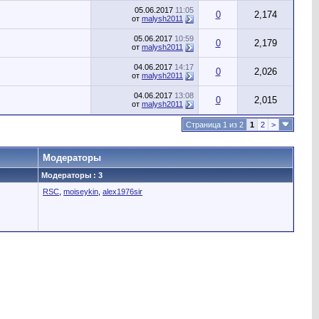
05.06.2017
11:05
0
2,174
от
malysh2011
05.06.2017
10:59
0
2,179
от
malysh2011
04.06.2017
14:17
0
2,026
от
malysh2011
04.06.2017
13:08
0
2,015
от
malysh2011
Страница 1 из 2
1
2
>
Модераторы
Модераторы : 3
RSC
,
moiseykin
,
alex1976sir