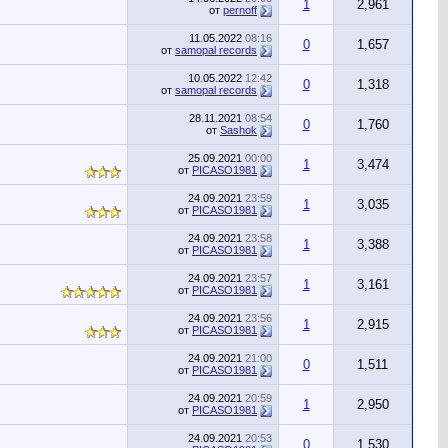
1
2,961
от
pernoff
11.05.2022
08:16
0
1,657
от
samopal records
10.05.2022
12:42
0
1,318
от
samopal records
28.11.2021
08:54
0
1,760
от
Sashok
25.09.2021
00:00
1
3,474
от
PICASO1981
24.09.2021
23:59
1
3,035
от
PICASO1981
24.09.2021
23:58
1
3,388
от
PICASO1981
24.09.2021
23:57
1
3,161
от
PICASO1981
24.09.2021
23:56
1
2,915
от
PICASO1981
24.09.2021
21:00
0
1,511
от
PICASO1981
24.09.2021
20:59
1
2,950
от
PICASO1981
24.09.2021
20:53
0
1,530