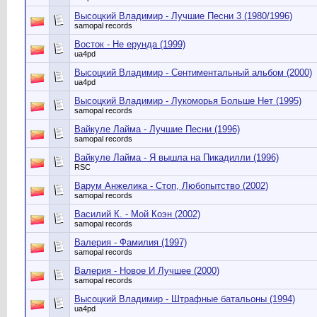
Высоцкий Владимир - Лучшие Песни 3 (1980/1996)
samopal records
Восток - Не ерунда (1999)
ua4pd
Высоцкий Владимир - Сентиментальный альбом (2000)
ua4pd
Высоцкий Владимир - Лукоморья Больше Нет (1995)
samopal records
Вайкуле Лайма - Лучшие Песни (1996)
samopal records
Вайкуле Лайма - Я вышла на Пикадилли (1996)
RSC
Варум Анжелика - Стоп, Любопытство (2002)
samopal records
Василий К. - Мой Коэн (2002)
samopal records
Валерия - Фамилия (1997)
samopal records
Валерия - Новое И Лучшее (2000)
samopal records
Высоцкий Владимир - Штрафные батальоны (1994)
ua4pd