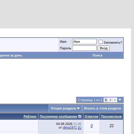
Имя
Запомнить?
Пароль
ения за день
Поиск
Страница 1 из 2
1
2
>
Опции раздела
Искать в этом разделе
Рейтинг
Последнее сообщение
Ответов
Просмотров
04.08.2026
21:05
0
22
от
dima1971