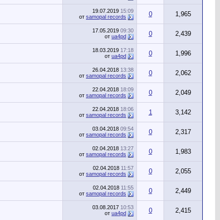
19.07.2019
15:09
0
1,965
от
samopal records
17.05.2019
09:30
0
2,439
от
ua4pd
18.03.2019
17:18
0
1,996
от
ua4pd
26.04.2018
13:38
0
2,062
от
samopal records
22.04.2018
18:09
0
2,049
от
samopal records
22.04.2018
18:06
1
3,142
от
samopal records
03.04.2018
09:54
0
2,317
от
samopal records
02.04.2018
13:27
0
1,983
от
samopal records
02.04.2018
11:57
0
2,055
от
samopal records
02.04.2018
11:55
0
2,449
от
samopal records
03.08.2017
10:53
0
2,415
от
ua4pd