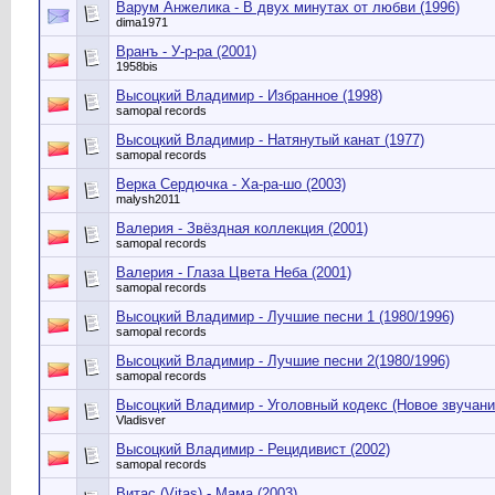
Варум Анжелика - В двух минутах от любви (1996)
dima1971
Вранъ - У-р-ра (2001)
1958bis
Высоцкий Владимир - Избранное (1998)
samopal records
Высоцкий Владимир - Натянутый канат (1977)
samopal records
Верка Сердючка - Ха-ра-шо (2003)
malysh2011
Валерия - Звёздная коллекция (2001)
samopal records
Валерия - Глаза Цвета Неба (2001)
samopal records
Высоцкий Владимир - Лучшие песни 1 (1980/1996)
samopal records
Высоцкий Владимир - Лучшие песни 2(1980/1996)
samopal records
Высоцкий Владимир - Уголовный кодекс (Новое звучани
Vladisver
Высоцкий Владимир - Рецидивист (2002)
samopal records
Витас (Vitas) - Мама (2003)