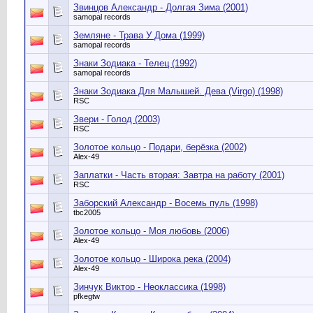
Звинцов Александр - Долгая Зима (2001)
samopal records
Земляне - Трава У Дома (1999)
samopal records
Знаки Зодиака - Телец (1992)
samopal records
Знаки Зодиака Для Малышей. Дева (Virgo) (1998)
RSC
Звери - Голод (2003)
RSC
Золотое кольцо - Подари, берёзка (2002)
Alex-49
Заплатки - Часть вторая: Завтра на работу (2001)
RSC
Заборский Александр - Восемь пуль (1998)
tbc2005
Золотое кольцо - Моя любовь (2006)
Alex-49
Золотое кольцо - Широка река (2004)
Alex-49
Зинчук Виктор - Неоклассика (1998)
pfkegtw