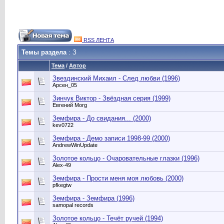
RSS ЛЕНТА
Темы раздела
: З
Тема
/
Автор
Звездинский Михаил - След любви (1996)
Арсен_05
Зинчук Виктор - Звёздная серия (1999)
Евгений Morg
Земфира - До свидания... (2000)
kev0722
Земфира - Демо записи 1998-99 (2000)
AndrewWinUpdate
Золотое кольцо - Очаровательные глазки (1996)
Alex-49
Земфира - Прости меня моя любовь (2000)
pfkegtw
Земфира - Земфира (1996)
samopal records
Золотое кольцо - Течёт ручей (1994)