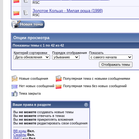
RSC
Золотое Кольцо - Милая роща (1998)
RSC
Опции просмотра
Показаны темы с 1 по 42 из 42
Критерий сортировки
Порядок отображения
Показать
Новые сообщения
Популярная тема с новыми сообщениями
Нет новых сообщений
Популярная тема без новых сообщений
Тема закрыта
Ваши права в разделе
Вы
не можете
создавать новые темы
Вы
не можете
отвечать в темах
Вы
не можете
прикреплять вложения
Вы
не можете
редактировать свои сообщения
BB коды
Вкл.
Смайлы
Вкл.
[IMG]
код
Вкл.