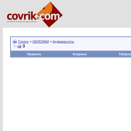
Covers
>
ОБЛОЖКИ
>
Аудиокассеты
З
Правила
Коврики
Telegra