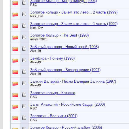
Золотое Кольцо - Когда-нибудь (2004)
RSC
Золотое кольцо - Зачем это лето... 2 часть (1999)
Nick_Div
Золотое кольцо - Зачем это лето... 1 часть (1999)
Nick_Div
Золотое Кольцо - The Best (1998)
malysh2011
Забытый разговор - Новый герой (1998)
Alex-49
Земфира - Почему (1998)
Alex-49
Забытый разговор - Возвращение (1997)
Alex-49
Залкин Валерий - Песни Валерия Залкина (1997)
Alex-49
Золотое кольцо - Катюша
RSC
Загот Анатолий - Российские барды (2000)
RSC
Заплатки - Все хиты (2001)
RSC
Золотое Кольцо - Русский альбом (2006)