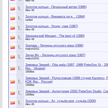
Alex-49
Золотое кольцо - Печальный ветер (1995)
Alex-49
Золотое кольцо - Виновата ли я... (1994)
ua4pd
Золотое кольцо - Уходи, горе (1997)
Alex-49
Звездинский Михаил - The best of (1990)
Alex-49
Зоопарк - Легенды русского рока (1996)
malysh2011
Звуки Му - Легенды русского рока (1997)
malysh2011
Зимовье Зверей - Оба неба (1997; 1998 PeterSon St.; 2
Rec., Ukraine)
1958bis
Зимовье Зверей - Родословная (1999 студия Калипсо, Pe
KDK Rec., Россия)
1958bis
Зимовье Зверей - Антиутопия (2002 PeterSon Studio, Ca
1958bis
Золотое кольцо - Ах, судьба моя, судьба (2000)
Alex-49