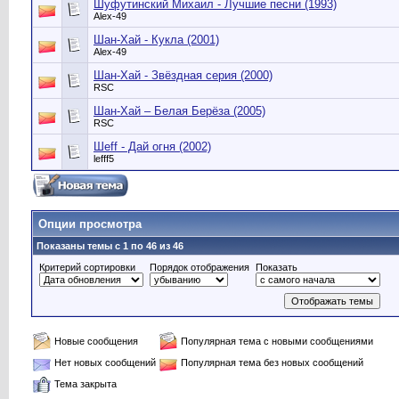
Шуфутинский Михаил - Лучшие песни (1993)
Alex-49
Шан-Хай - Кукла (2001)
Alex-49
Шан-Хай - Звёздная серия (2000)
RSC
Шан-Хай ‎– Белая Берёза (2005)
RSC
Шеff - Дай огня (2002)
lefff5
Опции просмотра
Показаны темы с 1 по 46 из 46
Критерий сортировки
Порядок отображения
Показать
Новые сообщения
Популярная тема с новыми сообщениями
Нет новых сообщений
Популярная тема без новых сообщений
Тема закрыта