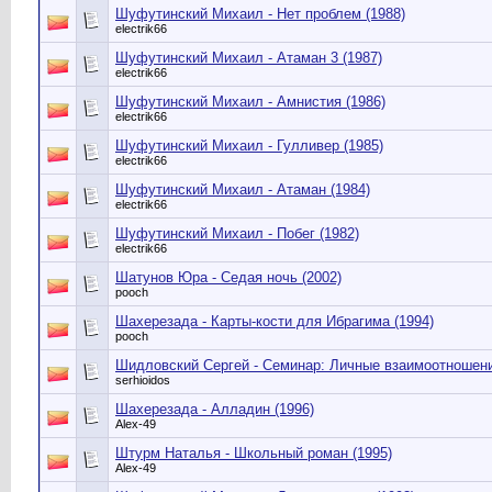
Шуфутинский Михаил - Нет проблем (1988)
electrik66
Шуфутинский Михаил - Атаман 3 (1987)
electrik66
Шуфутинский Михаил - Амнистия (1986)
electrik66
Шуфутинский Михаил - Гулливер (1985)
electrik66
Шуфутинский Михаил - Атаман (1984)
electrik66
Шуфутинский Михаил - Побег (1982)
electrik66
Шатунов Юра - Седая ночь (2002)
pooch
Шахерезада - Карты-кости для Ибрагима (1994)
pooch
Шидловский Сергей - Семинар: Личные взаимоотношени
serhioidos
Шахерезада - Алладин (1996)
Alex-49
Штурм Наталья - Школьный роман (1995)
Alex-49