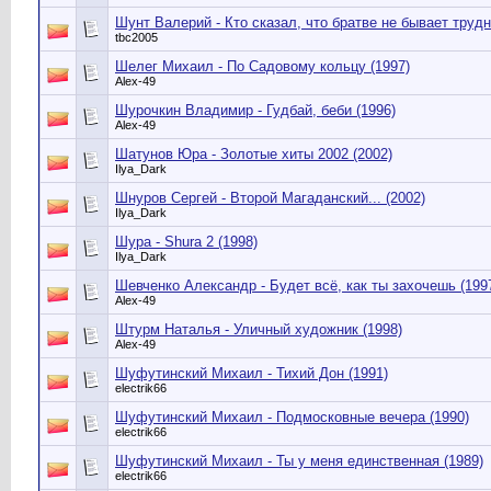
Шунт Валерий - Кто сказал, что братве не бывает трудн
tbc2005
Шелег Михаил - По Садовому кольцу (1997)
Alex-49
Шурочкин Владимир - Гудбай, беби (1996)
Alex-49
Шатунов Юра - Золотые хиты 2002 (2002)
Ilya_Dark
Шнуров Сергей - Второй Магаданский... (2002)
Ilya_Dark
Шура - Shura 2 (1998)
Ilya_Dark
Шевченко Александр - Будет всё, как ты захочешь (199
Alex-49
Штурм Наталья - Уличный художник (1998)
Alex-49
Шуфутинский Михаил - Тихий Дон (1991)
electrik66
Шуфутинский Михаил - Подмосковные вечера (1990)
electrik66
Шуфутинский Михаил - Ты у меня единственная (1989)
electrik66