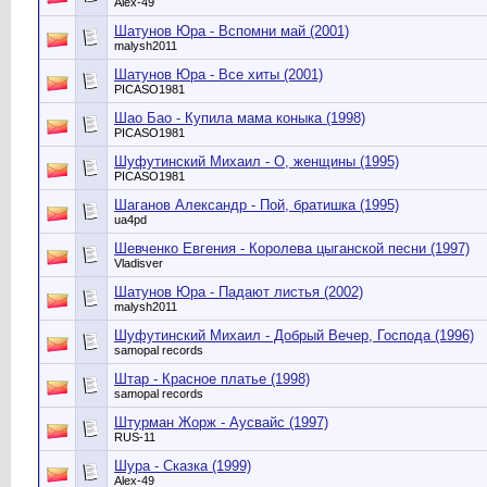
Alex-49
Шатунов Юра - Вспомни май (2001)
malysh2011
Шатунов Юра - Все хиты (2001)
PICASO1981
Шао Бао - Купила мама коныка (1998)
PICASO1981
Шуфутинский Михаил - О, женщины (1995)
PICASO1981
Шаганов Александр - Пой, братишка (1995)
ua4pd
Шевченко Евгения - Королева цыганской песни (1997)
Vladisver
Шатунов Юра - Падают листья (2002)
malysh2011
Шуфутинский Михаил - Добрый Вечер, Господа (1996)
samopal records
Штар - Красное платье (1998)
samopal records
Штурман Жорж ‎- Аусвайс (1997)
RUS-11
Шура - Сказка (1999)
Alex-49