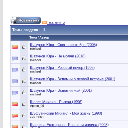
RSS ЛЕНТА
Темы раздела
: Ш
Тема
/
Автор
Шатунов Юра - Снег в сентябре (2005)
michael
Шатунов Юра - Не молчи (2018)
michael
Шатунов Юра - Розовый вечер (1996)
michael
Шатунов Юра - Вспомни о первой встрече (2001)
michael
Шатунов Юра - Вспомни май (2001)
michael
Шелег Михаил - Рыжая (1996)
Арсен_05
Шуфутинский Михаил - Моя жизнь (1990)
electrik66
Шаврина Екатерина - Разлюли-иалина (2003)