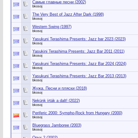
Самые главные песни (2002)
bkosoj
The Very Best of Jazz After Dark (1998)
bkosoj
Western Swing (1997)
bkosoj
Yasukuni Terashima Presents: Jazz bar 2023 (2023)
bkosoj
Yasukini Terashima Presents: Jazz Bar 2011 (2011)
bkosoj
Yasukuni Terashima Presents: Jazz Bar 2024 (2024)
bkosoj
Yasukuni Terashima Presents: Jazz Bar 2013 (2013)
bkosoj
Жужа. Песни и пляски (2018)
bkosoj
Nekünk írták a dalt! (2022)
bkosoj
Periferic 2000: Sympho-Rock from Hungary (2000)
bkosoj
Bluegrass Jamboree (2003)
bkosoj
Onyx 2 (2002)