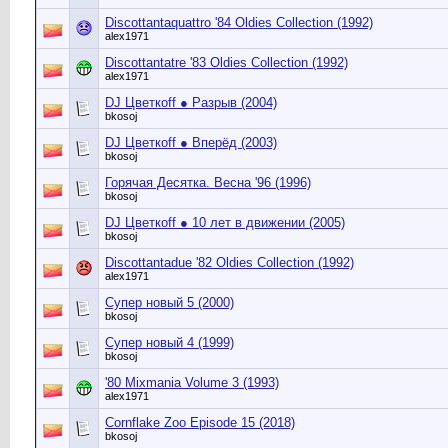
Discottantaquattro '84 Oldies Collection (1992)
alex1971
Discottantatre '83 Oldies Collection (1992)
alex1971
DJ Цветкoff ● Разрыв (2004)
bkosoj
DJ Цветкoff ● Вперёд (2003)
bkosoj
Горячая Десятка. Весна '96 (1996)
bkosoj
DJ Цветкоff ● 10 лет в движении (2005)
bkosoj
Discottantadue '82 Oldies Collection (1992)
alex1971
Супер новый 5 (2000)
bkosoj
Супер новый 4 (1999)
bkosoj
'80 Mixmania Volume 3 (1993)
alex1971
Cornflake Zoo Episode 15 (2018)
bkosoj