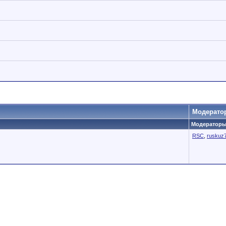
Модерато
Модераторы 
RSC
,
ruskuz