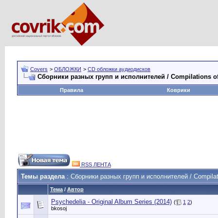
Covers
>
ОБЛОЖКИ
>
CD обложки аудиодисков
Сборники разных групп и исполнителей / Compilations of 
Правила
Коврики
RSS ЛЕНТА
Темы раздела
: Сборники разных групп и исполнителей / Compilatio
Тема
/
Автор
Psychedelia - Original Album Series (2014)
(
1
2
)
bkosoj