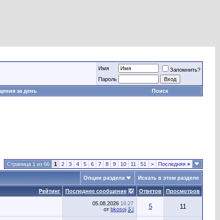
Имя
Запомнить?
Пароль
ения за день
Поиск
Страница 1 из 66
1
2
3
4
5
6
7
8
9
10
11
51
>
Последняя
»
Опции раздела
Искать в этом разделе
Рейтинг
Последнее сообщение
Ответов
Просмотров
05.08.2026
16:27
5
11
от
bkosoj