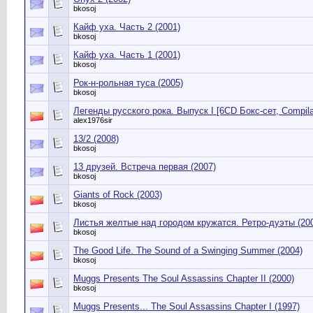
bkosoj
Кайф уха. Часть 2 (2001)
bkosoj
Кайф уха. Часть 1 (2001)
bkosoj
Рок-н-рольная туса (2005)
bkosoj
Легенды русского рока. Выпуск I [6CD Бокс-сет, Compilat
alex1976sir
13/2 (2008)
bkosoj
13 друзей. Встреча первая (2007)
bkosoj
Giants of Rock (2003)
bkosoj
Листья желтые над городом кружатся. Ретро-дуэты (20
bkosoj
The Good Life. The Sound of a Swinging Summer (2004)
bkosoj
Muggs Presents The Soul Assassins Chapter II (2000)
bkosoj
Muggs Presents... The Soul Assassins Chapter I (1997)