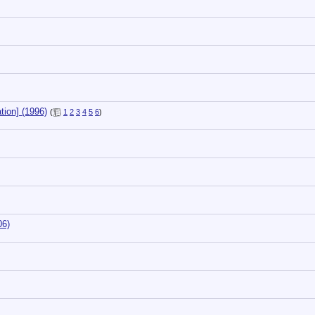
ion] (1996)
(
1
2
3
4
5
6
)
06)