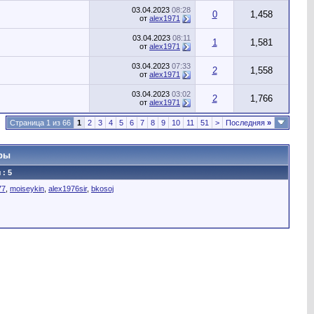
03.04.2023
08:28
0
1,458
от
alex1971
03.04.2023
08:11
1
1,581
от
alex1971
03.04.2023
07:33
2
1,558
от
alex1971
03.04.2023
03:02
2
1,766
от
alex1971
Страница 1 из 66
1
2
3
4
5
6
7
8
9
10
11
51
>
Последняя
»
ры
: 5
77
,
moiseykin
,
alex1976sir
,
bkosoj