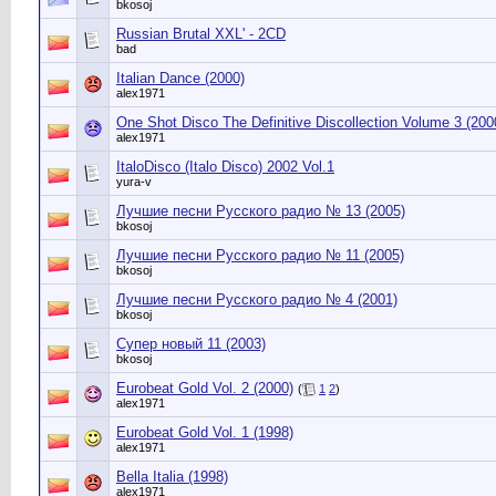
bkosoj
Russian Brutal XXL' - 2CD
bad
Italian Dance (2000)
alex1971
One Shot Disco The Definitive Discollection Volume 3 (200
alex1971
ItaloDisco (Italo Disco) 2002 Vol.1
yura-v
Лучшие песни Русского радио № 13 (2005)
bkosoj
Лучшие песни Русского радио № 11 (2005)
bkosoj
Лучшие песни Русского радио № 4 (2001)
bkosoj
Супер новый 11 (2003)
bkosoj
Eurobeat Gold Vol. 2 (2000)
(
1
2
)
alex1971
Eurobeat Gold Vol. 1 (1998)
alex1971
Bella Italia (1998)
alex1971