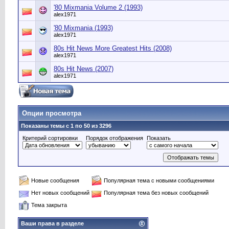
'80 Mixmania Volume 2 (1993)
alex1971
'80 Mixmania (1993)
alex1971
80s Hit News More Greatest Hits (2008)
alex1971
80s Hit News (2007)
alex1971
Опции просмотра
Показаны темы с 1 по 50 из 3296
Критерий сортировки
Порядок отображения
Показать
Новые сообщения
Популярная тема с новыми сообщениями
Нет новых сообщений
Популярная тема без новых сообщений
Тема закрыта
Ваши права в разделе