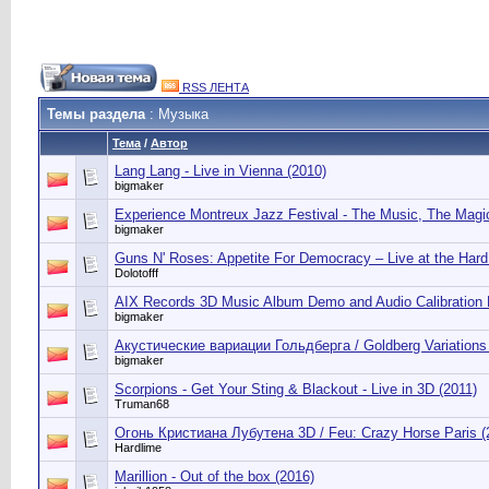
RSS ЛЕНТА
Темы раздела
: Музыка
Тема
/
Автор
Lang Lang - Live in Vienna (2010)
bigmaker
Experience Montreux Jazz Festival - The Music, The Magi
bigmaker
Guns N' Roses: Appetite For Democracy – Live at the Har
Dolotofff
AIX Records 3D Music Album Demo and Audio Calibration 
bigmaker
Акустические вариации Гольдберга / Goldberg Variations 
bigmaker
Scorpions - Get Your Sting & Blackout - Live in 3D (2011)
Truman68
Огонь Кристиана Лубутена 3D / Feu: Crazy Horse Paris (
Hardlime
Marillion - Out of the box (2016)