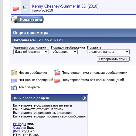
Kenny Chesney-Summer in 3D (2010)
i.suvorov2010
Опции просмотра
Показаны темы с 1 по 20 из 20
Критерий сортировки
Порядок отображения
Показать
Новые сообщения
Популярная тема с новыми сообщениями
Нет новых сообщений
Популярная тема без новых сообщений
Тема закрыта
Ваши права в разделе
Вы
не можете
создавать новые темы
Вы
не можете
отвечать в темах
Вы
не можете
прикреплять вложения
Вы
не можете
редактировать свои сообщения
BB коды
Вкл.
Смайлы
Вкл.
[IMG]
код
Вкл.
HTML код
Выкл.