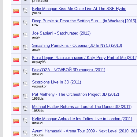
johnik1958
Kylie Minogue-Kiss Me Once Live At The SSE Hydro
yuzak
Deep Purple ★ From the Setting Sun... (in Wacken) [2015]
Pzix
Joe Satriani - Satchurated (2012)
antek
Smashing Pumpkins - Oceania (3D In NYC) (2013)
antek
Кэти Перри: Частичка меня / Katy Perry Part of Me (2012
explay93
Глюк'OZA - NOWБОЙ 3D концерт (2011)
diski3d
Scorpions Live In 3D (2011)
vugluskor
Pat Metheny - The Orchestrion Project 3D (2012)
1958bis
Michael Flatley Returns as Lord of The Dance 3D (2011)
1958bis
Kylie Minogue Aphrodite les Folies Live in London (2011)
diski3d
Ayumi Hamasaki - Arena Tour 2009 - Next Level (2010, 20
1958bis