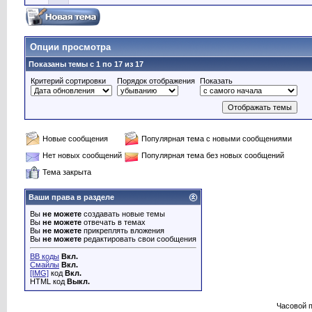
Опции просмотра
Показаны темы с 1 по 17 из 17
Критерий сортировки
Порядок отображения
Показать
Новые сообщения
Популярная тема с новыми сообщениями
Нет новых сообщений
Популярная тема без новых сообщений
Тема закрыта
Ваши права в разделе
Вы
не можете
создавать новые темы
Вы
не можете
отвечать в темах
Вы
не можете
прикреплять вложения
Вы
не можете
редактировать свои сообщения
BB коды
Вкл.
Смайлы
Вкл.
[IMG]
код
Вкл.
HTML код
Выкл.
Часовой 