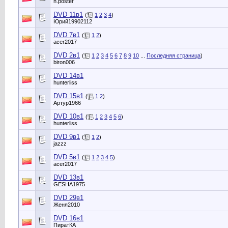
h.poster
DVD 11в1
(
1
2
3
4
)
Юрий19902112
DVD 7в1
(
1
2
)
acer2017
DVD 2в1
(
1
2
3
4
5
6
7
8
9
10
...
Последняя страница
)
biron006
DVD 14в1
hunterliss
DVD 15в1
(
1
2
)
Артур1966
DVD 10в1
(
1
2
3
4
5
6
)
hunterliss
DVD 9в1
(
1
2
)
jazzz
DVD 5в1
(
1
2
3
4
5
)
acer2017
DVD 13в1
GESHA1975
DVD 29в1
Женя2010
DVD 16в1
ПиратКА