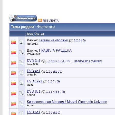
RSS ЛЕНТА
Темы раздела
: Фантастика
Тема
/
Автор
Важно:
заказы на обложки
(
1
2
3
4
5
)
igor2013
Важно:
ПРАВИЛА РАЗДЕЛА
Polyakova
DVD 3в1
(
1
2
3
4
5
6
7
8
9
10
...
Последняя страница
)
biron006
DVD 4в1
(
1
2
3
4
5
6
7
)
greg_b
DVD 12в1
(
1
2
3
4
5
)
jazzz
DVD 8в1
(
1
2
3
4
5
6
7
8
)
celtic3
Киновселенная Марвел / Marvel Cinematic Universe
Аграп
DVD 6в1
(
1
2
3
4
5
6
)