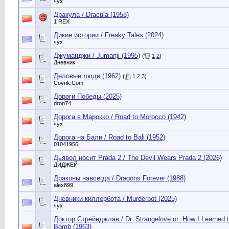
чух
Дракула / Dracula (1958)
1 REX
Дикие истории / Freaky Tales (2024)
чух
Джуманджи / Jumanji (1995)
(
1
2
)
Дневник
Деловые люди (1962)
(
1
2
3
)
Сovrik.Com
Дороги Победы (2025)
dron74
Дорога в Марокко / Road to Morocco (1942)
чух
Дорога на Бали / Road to Bali (1952)
01041956
Дьявол носит Prada 2 / The Devil Wears Prada 2 (2026)
ДИДЖЕЙ
Драконы навсегда / Dragons Forever (1988)
alex899
Дневники киллербота / Murderbot (2025)
чух
Доктор Стрейнджлав / Dr. Strangelove or: How I Learned 
Bomb (1963)