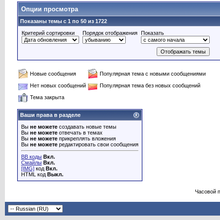
Опции просмотра
Показаны темы с 1 по 50 из 1722
Критерий сортировки
Порядок отображения
Показать
Новые сообщения
Популярная тема с новыми сообщениями
Нет новых сообщений
Популярная тема без новых сообщений
Тема закрыта
Ваши права в разделе
Вы
не можете
создавать новые темы
Вы
не можете
отвечать в темах
Вы
не можете
прикреплять вложения
Вы
не можете
редактировать свои сообщения
BB коды
Вкл.
Смайлы
Вкл.
[IMG]
код
Вкл.
HTML код
Выкл.
Часовой 