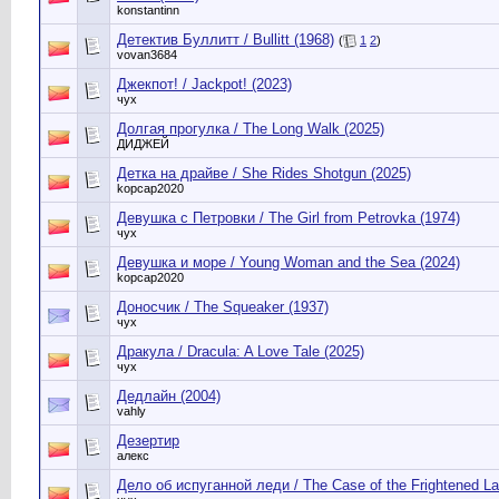
konstantinn
Детектив Буллитт / Bullitt (1968)
(
1
2
)
vovan3684
Джекпот! / Jackpot! (2023)
чух
Долгая прогулка / The Long Walk (2025)
ДИДЖЕЙ
Детка на драйве / She Rides Shotgun (2025)
kopcap2020
Девушка с Петровки / The Girl from Petrovka (1974)
чух
Девушка и море / Young Woman and the Sea (2024)
kopcap2020
Доносчик / The Squeaker (1937)
чух
Дракула / Dracula: A Love Tale (2025)
чух
Дедлайн (2004)
vahly
Дезертир
алекс
Дело об испуганной леди / The Case of the Frightened La