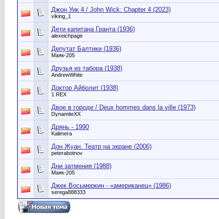
Джон Уик 4 / John Wick: Chapter 4 (2023)
viking_1
Дети капитана Гранта (1936)
alexeichpage
Депутат Балтики (1936)
Маяк-205
Друзья из табора (1938)
AndrewWhite
Доктор Айболит (1938)
1 REX
Двое в городе / Deux hommes dans la ville (1973)
DynamiteXX
Дрянь - 1990
Kalimera
Дон Жуан. Театр на экране (2006)
peterabotnov
Дни затмения (1988)
Маяк-205
Джек Восьмеркин - «американец» (1986)
serega888333