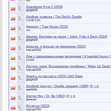
чух
Домовенок Кузя 2 (2026)
ДИДЖЕЙ
Двойник дьявола / The Devil's Double
Сovrik.Com
Джекпот / Trap House (2025)
чух
Джокер: Безумие на двоих / Joker: Folie à Deux (2024)
ДИДЖЕЙ
Дорогая, я больше не перезвоню (2025)
kopcap2020
Дом с паранормальными явлениями / A haunted house (
corsby
Достать ножи: Воскрешение покойника / Wake Up Dead 
kopcap2020
Дожить до рассвета (2025) Until Dawn
ДИДЖЕЙ
Двойной просчет / Double Jeopardy (1999)
(
1
2
)
alek6666
Доктор Ноу / Dr. No (1962)
(
1
2
)
Дневник
Детектор (2023)
kopcap2020