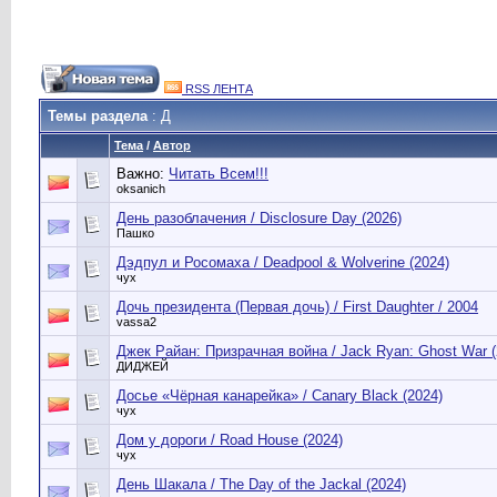
RSS ЛЕНТА
Темы раздела
: Д
Тема
/
Автор
Важно:
Читать Всем!!!
oksanich
День разоблачения / Disclosure Day (2026)
Пашко
Дэдпул и Росомаха / Deadpool & Wolverine (2024)
чух
Дочь президента (Первая дочь) / First Daughter / 2004
vassa2
Джек Райан: Призрачная война / Jack Ryan: Ghost War (
ДИДЖЕЙ
Досье «Чёрная канарейка» / Canary Black (2024)
чух
Дом у дороги / Road House (2024)
чух
День Шакала / The Day of the Jackal (2024)