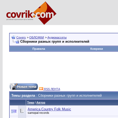
Covers
>
ОБЛОЖКИ
>
Аудиокассеты
Сборники разных групп и исполнителей
Правила
Коврики
RSS ЛЕНТА
Темы раздела
: Сборники разных групп и исполнителей
Тема
/
Автор
America.Country Folk Music
samopal records