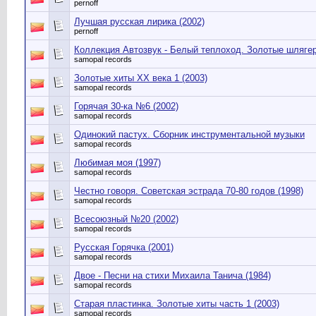
pernoff
Лучшая русская лирика (2002)
pernoff
Коллекция Автозвук - Белый теплоход. Золотые шлягер
samopal records
Золотые хиты ХХ века 1 (2003)
samopal records
Горячая 30-ка №6 (2002)
samopal records
Одинокий пастух. Сборник инструментальной музыки
samopal records
Любимая моя (1997)
samopal records
Честно говоря. Советская эстрада 70-80 годов (1998)
samopal records
Всесоюзный №20 (2002)
samopal records
Русская Горячка (2001)
samopal records
Двое - Песни на стихи Михаила Танича (1984)
samopal records
Старая пластинка. Золотые хиты часть 1 (2003)
samopal records