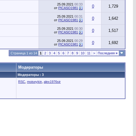
25.09.2021
00:33
0
1,729
от
PICASO1981
25.09.2021
00:31
0
1,642
от
PICASO1981
25.09.2021
00:30
0
1,517
от
PICASO1981
25.09.2021
00:29
0
1,692
от
PICASO1981
Страница 1 из 14
1
2
3
4
5
6
7
8
9
10
11
>
Последняя
»
Модераторы
Модераторы : 3
RSC
,
moiseykin
,
alex1976sir