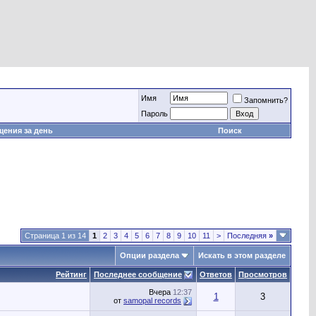
Имя
Запомнить?
Пароль
ения за день
Поиск
Страница 1 из 14
1
2
3
4
5
6
7
8
9
10
11
>
Последняя
»
Опции раздела
Искать в этом разделе
Рейтинг
Последнее сообщение
Ответов
Просмотров
Вчера
12:37
1
3
от
samopal records