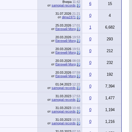
Вчера
11:42
6
15
от
samopal records
31.07.2026
21:21
0
4
от
dima1971
25.03.2026
17:01
1
6,682
от
Евгений Morg
20.03.2026
19:53
0
293
от
Евгений Morg
20.03.2026
19:51
0
212
от
Евгений Morg
20.03.2026
08:03
0
232
от
Евгений Morg
20.03.2026
07:59
0
192
от
Евгений Morg
01.04.2023
12:22
0
7,394
от
samopal records
31.03.2023
17:53
0
1,477
от
samopal records
31.03.2023
10:46
0
1,194
от
samopal records
31.03.2023
10:31
0
1,216
от
samopal records
31.03.2023
07:10