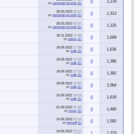
0
1,278
от
samopal records
30.03.2023
20:12
0
1,313
от
samopal records
30.03.2023
10:37
0
1,125
от
samopal records
30.11.2022
17:48
0
1,669
от
nalsur
18.09.2022
17:38
0
1,636
от
sulik
18.09.2022
17:29
0
1,386
от
sulik
18.09.2022
17:23
0
1,392
от
sulik
18.09.2022
17:03
0
2,064
от
sulik
15.09.2022
10:18
0
1,618
от
sulik
01.09.2022
01:36
0
1,460
от
nover
16.06.2022
01:16
0
1,582
от
pernoff
14.06.2022
21:27
1
1,723