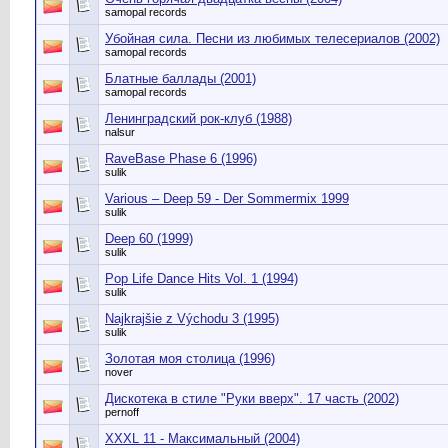
samopal records
Убойная сила. Песни из любимых телесериалов (2002)
samopal records
Блатные баллады (2001)
samopal records
Ленинградский рок-клуб (1988)
nalsur
RaveBase Phase 6 (1996)
sulik
Various – Deep 59 - Der Sommermix 1999
sulik
Deep 60 (1999)
sulik
Pop Life Dance Hits Vol. 1 (1994)
sulik
Najkrajšie z Východu 3 (1995)
sulik
Золотая моя столица (1996)
nover
Дискотека в стиле "Руки вверх". 17 часть (2002)
pernoff
XXXL 11 - Максимальный (2004)