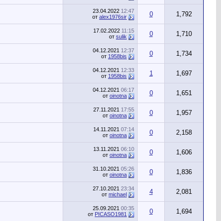
23.04.2022
12:47
0
1,792
от
alex1976sir
17.02.2022
11:15
0
1,710
от
sulik
04.12.2021
12:37
0
1,734
от
1958bis
04.12.2021
12:33
1
1,697
от
1958bis
04.12.2021
06:17
0
1,651
от
oinotna
27.11.2021
17:55
0
1,957
от
oinotna
14.11.2021
07:14
0
2,158
от
oinotna
13.11.2021
06:10
0
1,606
от
oinotna
31.10.2021
05:26
0
1,836
от
oinotna
27.10.2021
23:34
4
2,081
от
michael
25.09.2021
00:35
0
1,694
от
PICASO1981