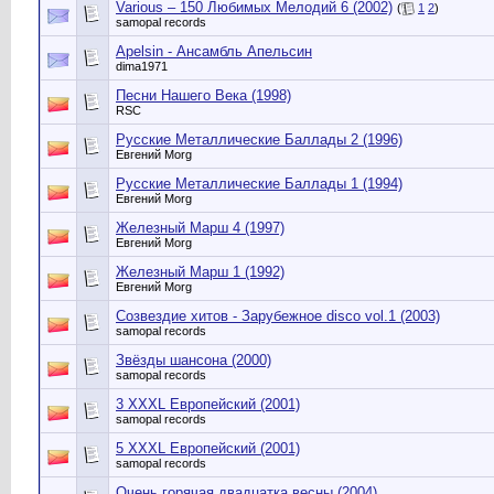
Various – 150 Любимых Мелодий 6 (2002)
(
1
2
)
samopal records
Apelsin - Ансамбль Апельсин
dima1971
Песни Нашего Века (1998)
RSC
Русские Металлические Баллады 2 (1996)
Евгений Morg
Русские Металлические Баллады 1 (1994)
Евгений Morg
Железный Марш 4 (1997)
Евгений Morg
Железный Марш 1 (1992)
Евгений Morg
Созвездие хитов - Зарубежное disco vol.1 (2003)
samopal records
Звёзды шансона (2000)
samopal records
3 XXXL Европейский (2001)
samopal records
5 XXXL Европейский (2001)
samopal records
Очень горячая двадцатка весны (2004)