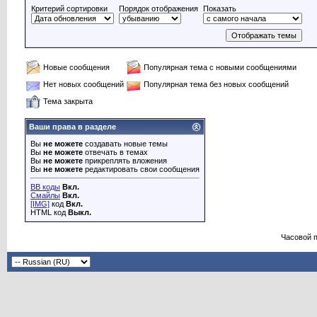
Критерий сортировки
Порядок отображения
Показать
Новые сообщения
Популярная тема с новыми сообщениями
Нет новых сообщений
Популярная тема без новых сообщений
Тема закрыта
Ваши права в разделе
Вы
не можете
создавать новые темы
Вы
не можете
отвечать в темах
Вы
не можете
прикреплять вложения
Вы
не можете
редактировать свои сообщения
BB коды
Вкл.
Смайлы
Вкл.
[IMG]
код
Вкл.
HTML код
Выкл.
Часовой 