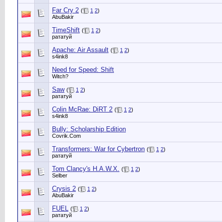
Far Cry 2
(
1
2
)
AbuBakir
TimeShift
(
1
2
)
рататуй
Apache: Air Assault
(
1
2
)
s4ink8
Need for Speed: Shift
Witch?
Saw
(
1
2
)
рататуй
Colin McRae: DiRT 2
(
1
2
)
s4ink8
Bully: Scholarship Edition
Сovrik.Com
Transformers: War for Cybertron
(
1
2
)
рататуй
Tom Clancy's H.A.W.X.
(
1
2
)
Selber
Crysis 2
(
1
2
)
AbuBakir
FUEL
(
1
2
)
рататуй