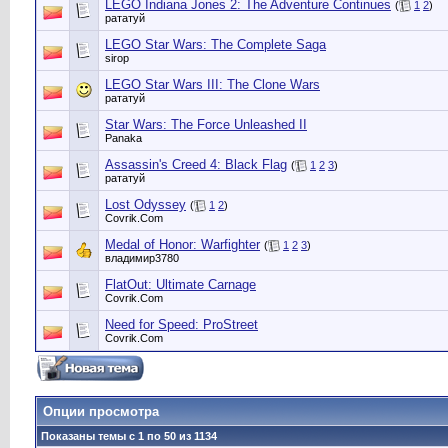
LEGO Indiana Jones 2: The Adventure Continues
(
1
2
)
рататуй
LEGO Star Wars: The Complete Saga
sirop
LEGO Star Wars III: The Clone Wars
рататуй
Star Wars: The Force Unleashed II
Panaka
Assassin's Creed 4: Black Flag
(
1
2
3
)
рататуй
Lost Odyssey
(
1
2
)
Сovrik.Com
Medal of Honor: Warfighter
(
1
2
3
)
владимир3780
FlatOut: Ultimate Carnage
Сovrik.Com
Need for Speed: ProStreet
Сovrik.Com
Опции просмотра
Показаны темы с 1 по 50 из 1134