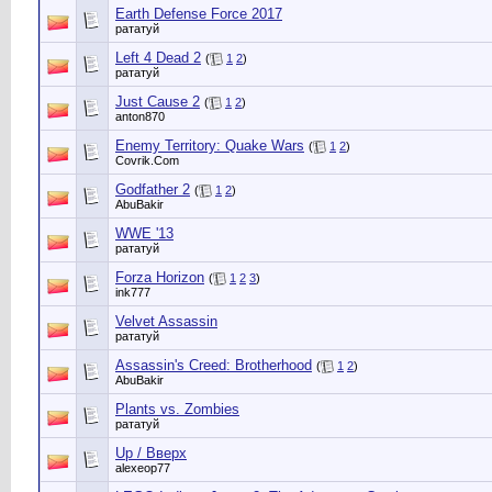
Earth Defense Force 2017
рататуй
Left 4 Dead 2
(
1
2
)
рататуй
Just Cause 2
(
1
2
)
anton870
Enemy Territory: Quake Wars
(
1
2
)
Сovrik.Com
Godfather 2
(
1
2
)
AbuBakir
WWE '13
рататуй
Forza Horizon
(
1
2
3
)
ink777
Velvet Assassin
рататуй
Assassin's Creed: Brotherhood
(
1
2
)
AbuBakir
Plants vs. Zombies
рататуй
Up / Вверх
alexeop77