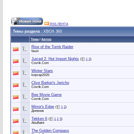
RSS ЛЕНТА
Темы раздела
: XBOX 360
Тема
/
Автор
Rise of the Tomb Raider
faust
Juiced 2: Hot Import Nights
(
1
2
)
Сovrik.Com
Winter Stars
kopcap2020
Clive Barker's Jericho
Сovrik.Com
Bee Movie Game
Сovrik.Com
Mirror's Edge
(
1
2
)
Дневник
Tekken 6
(
1
2
3
)
AbuBakir
The Golden Compass