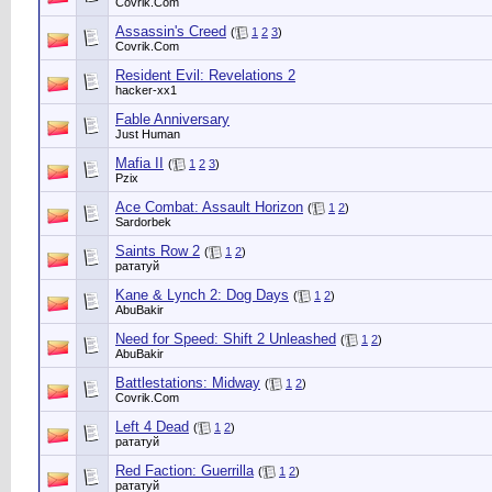
Сovrik.Com
Assassin's Creed
(
1
2
3
)
Сovrik.Com
Resident Evil: Revelations 2
hacker-xx1
Fable Anniversary
Just Human
Mafia II
(
1
2
3
)
Pzix
Ace Combat: Assault Horizon
(
1
2
)
Sardorbek
Saints Row 2
(
1
2
)
рататуй
Kane & Lynch 2: Dog Days
(
1
2
)
AbuBakir
Need for Speed: Shift 2 Unleashed
(
1
2
)
AbuBakir
Battlestations: Midway
(
1
2
)
Сovrik.Com
Left 4 Dead
(
1
2
)
рататуй
Red Faction: Guerrilla
(
1
2
)
рататуй