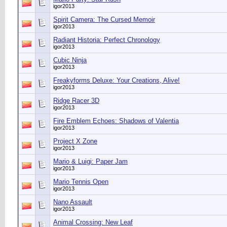
igor2013
Spirit Camera: The Cursed Memoir
igor2013
Radiant Historia: Perfect Chronology
igor2013
Cubic Ninja
igor2013
Freakyforms Deluxe: Your Creations, Alive!
igor2013
Ridge Racer 3D
igor2013
Fire Emblem Echoes: Shadows of Valentia
igor2013
Project X Zone
igor2013
Mario & Luigi: Paper Jam
igor2013
Mario Tennis Open
igor2013
Nano Assault
igor2013
Animal Crossing: New Leaf