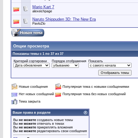
Mario Kart 7
alexeichpage
Naruto Shippuden 3D: The New Era
PavloZlo
Опции просмотра
Показаны темы с 1 по 37 из 37
Критерий сортировки
Порядок отображения
Показать
Новые сообщения
Популярная тема с новыми сообщениями
Нет новых сообщений
Популярная тема без новых сообщений
Тема закрыта
Ваши права в разделе
Вы
не можете
создавать новые темы
Вы
не можете
отвечать в темах
Вы
не можете
прикреплять вложения
Вы
не можете
редактировать свои сообщения