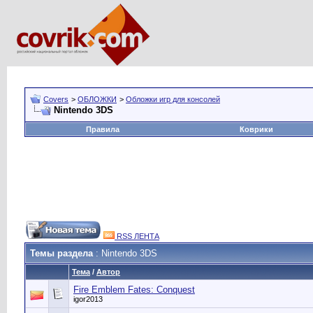
Covers
>
ОБЛОЖКИ
>
Обложки игр для консолей
Nintendo 3DS
Правила
Коврики
RSS ЛЕНТА
Темы раздела
: Nintendo 3DS
Тема
/
Автор
Fire Emblem Fates: Conquest
igor2013