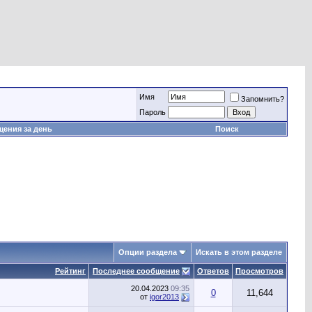
Имя
Запомнить?
Пароль
ения за день
Поиск
Опции раздела
Искать в этом разделе
Рейтинг
Последнее сообщение
Ответов
Просмотров
20.04.2023
09:35
0
11,644
от
igor2013