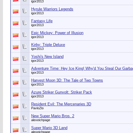
igor2013
Hyrule Warriors Legends
igor2013
Fantasy Life
igor2013
Epic Mickey: Power of Illusion
igor2013
Kirby: Triple Deluxe
igor2013
Yoshi's New Island
igor2013
Adventure Time: Hey Ice King! Why'd You Steal Our Garba
igor2013
Harvest Moon 3D: The Tale of Two Towns
igor2013
Azure Striker Gunvolt: Striker Pack
igor2013
Resident Evil: The Mercenaries 3D
PavloZlo
New Super Mario Bros. 2
alexeichpage
Super Mario 3D Land
alexeichpage