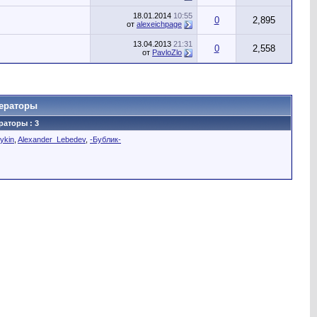
18.01.2014
10:55
0
2,895
от
alexeichpage
13.04.2013
21:31
0
2,558
от
PavloZlo
ераторы
аторы : 3
ykin
,
Alexander_Lebedev
,
-Бублик-