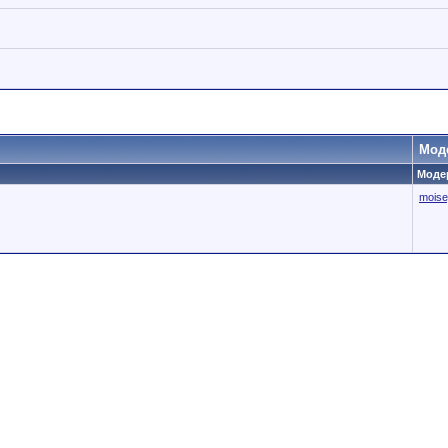
Мод
Модер
moise