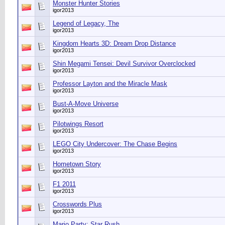
Monster Hunter Stories
igor2013
Legend of Legacy, The
igor2013
Kingdom Hearts 3D: Dream Drop Distance
igor2013
Shin Megami Tensei: Devil Survivor Overclocked
igor2013
Professor Layton and the Miracle Mask
igor2013
Bust-A-Move Universe
igor2013
Pilotwings Resort
igor2013
LEGO City Undercover: The Chase Begins
igor2013
Hometown Story
igor2013
F1 2011
igor2013
Crosswords Plus
igor2013
Mario Party: Star Rush