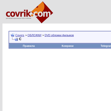
Covers
>
ОБЛОЖКИ
>
DVD обложки фильмов
С
Правила
Коврики
Telegra