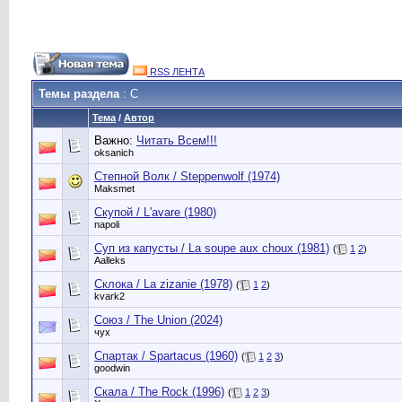
RSS ЛЕНТА
Темы раздела
: С
Тема
/
Автор
Важно:
Читать Всем!!!
oksanich
Степной Волк / Steppenwolf (1974)
Maksmet
Скупой / L'avare (1980)
napoli
Суп из капусты / La soupe aux choux (1981)
(
1
2
)
Aalleks
Склока / La zizanie (1978)
(
1
2
)
kvark2
Союз / The Union (2024)
чух
Спартак / Spartacus (1960)
(
1
2
3
)
goodwin
Скала / The Rock (1996)
(
1
2
3
)