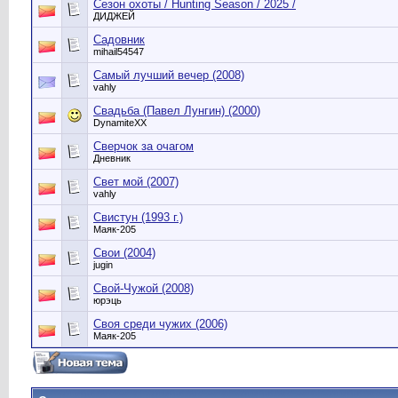
Сезон охоты / Hunting Season / 2025 /
ДИДЖЕЙ
Садовник
mihail54547
Самый лучший вечер (2008)
vahly
Свадьба (Павел Лунгин) (2000)
DynamiteXX
Сверчок за очагом
Дневник
Свет мой (2007)
vahly
Свистун (1993 г.)
Маяк-205
Свои (2004)
jugin
Свой-Чужой (2008)
юрэць
Своя среди чужих (2006)
Маяк-205