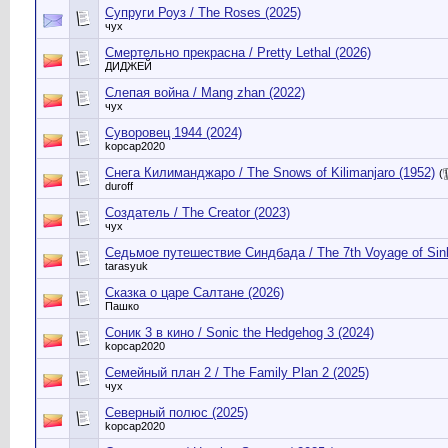
Супруги Роуз / The Roses (2025)
чух
Смертельно прекрасна / Pretty Lethal (2026)
ДИДЖЕЙ
Слепая война / Mang zhan (2022)
чух
Суворовец 1944 (2024)
kopcap2020
Снега Килиманджаро / The Snows of Kilimanjaro (1952)
(
duroff
Создатель / The Creator (2023)
чух
Седьмое путешествие Синдбада / The 7th Voyage of Sin
tarasyuk
Сказка о царе Салтане (2026)
Пашко
Соник 3 в кино / Sonic the Hedgehog 3 (2024)
kopcap2020
Семейный план 2 / The Family Plan 2 (2025)
чух
Северный полюс (2025)
kopcap2020