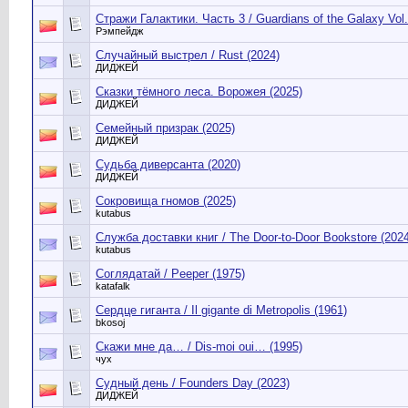
Стражи Галактики. Часть 3 / Guardians of the Galaxy Vol.
Рэмпейдж
Случайный выстрел / Rust (2024)
ДИДЖЕЙ
Сказки тёмного леса. Ворожея (2025)
ДИДЖЕЙ
Семейный призрак (2025)
ДИДЖЕЙ
Судьба диверсанта (2020)
ДИДЖЕЙ
Сокровища гномов (2025)
kutabus
Служба доставки книг / The Door-to-Door Bookstore (2024
kutabus
Соглядатай / Peeper (1975)
katafalk
Сердце гиганта / Il gigante di Metropolis (1961)
bkosoj
Скажи мне да… / Dis-moi oui… (1995)
чух
Судный день / Founders Day (2023)
ДИДЖЕЙ