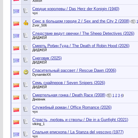
Хохол
Сердце королевы / Das Herz der Konigin (1940)
чух
Секс в большом городе 2 / Sex and the City 2 (2008)
(
Zver_506
Следствие ведут овечки / The Sheep Detectives (2026)
ДИДЖЕЙ
Смерть Робин Гуда / The Death of Robin Hood (2026)
ДИДЖЕЙ
Снеговик (2025)
ДИДЖЕЙ
Спасительный рассвет / Rescue Dawn (2006)
DynamiteXX
Семь снайперов / Seven Snipers (2026)
ДИДЖЕЙ
Смертельная гонка / Death Race (2008)
(
1
2
3
4
)
Дневник
Служебный роман / Office Romance (2026)
чух
Страсть, любовь и стволы / Die in a Gunfight (2021)
viking_1
Спальня епископа / La Stanza del vescovo (1977)
чух