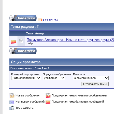
RSS ЛЕНТА
Темы раздела
: П
Тема
/
Автор
Пахмутова Александра - Нам не жить друг без друга (2
ua4pd
Опции просмотра
Показаны темы с 1 по 1 из 1
Критерий сортировки
Порядок отображения
Показать
Новые сообщения
Популярная тема с новыми сообщениями
Нет новых сообщений
Популярная тема без новых сообщений
Тема закрыта