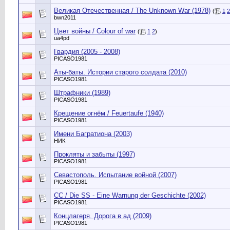
Великая Отечественная / The Unknown War (1978)
(
1
2
bwn2011
Цвет войны / Colour of war
(
1
2
)
ua4pd
Гвардия (2005 - 2008)
PICASO1981
Аты-баты. Истории старого солдата (2010)
PICASO1981
Штрафники (1989)
PICASO1981
Крещение огнём / Feuertaufe (1940)
PICASO1981
Имени Багратиона (2003)
НИК
Прокляты и забыты (1997)
PICASO1981
Севастополь. Испытание войной (2007)
PICASO1981
СС / Die SS - Eine Warnung der Geschichte (2002)
PICASO1981
Концлагеря. Дорога в ад (2009)
PICASO1981