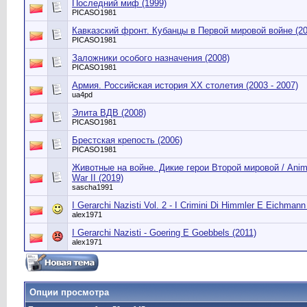
Последний миф (1999)
PICASO1981
Кавказский фронт. Кубанцы в Первой мировой войне (20
PICASO1981
Заложники особого назначения (2008)
PICASO1981
Армия. Российская история ХХ столетия (2003 - 2007)
ua4pd
Элита ВДВ (2008)
PICASO1981
Брестская крепость (2006)
PICASO1981
Животные на войне. Дикие герои Второй мировой / Animal
War II (2019)
sascha1991
I Gerarchi Nazisti Vol. 2 - I Crimini Di Himmler E Eichmann
alex1971
I Gerarchi Nazisti - Goering E Goebbels (2011)
alex1971
Опции просмотра