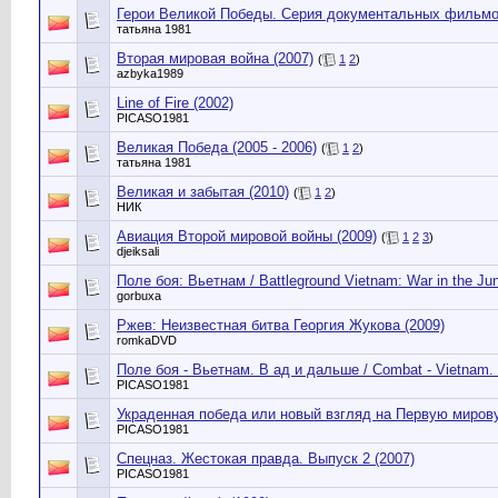
Герои Великой Победы. Серия документальных фильмов
татьяна 1981
Вторая мировая война (2007)
(
1
2
)
azbyka1989
Line of Fire (2002)
PICASO1981
Великая Победа (2005 - 2006)
(
1
2
)
татьяна 1981
Великая и забытая (2010)
(
1
2
)
НИК
Авиация Второй мировой войны (2009)
(
1
2
3
)
djeiksali
Поле боя: Вьетнам / Battleground Vietnam: War in the Jun
gorbuxa
Ржев: Неизвестная битва Георгия Жукова (2009)
romkaDVD
Поле боя - Вьетнам. В ад и дальше / Combat - Vietnam. 
PICASO1981
Украденная победа или новый взгляд на Первую мирову
PICASO1981
Спецназ. Жестокая правда. Выпуск 2 (2007)
PICASO1981