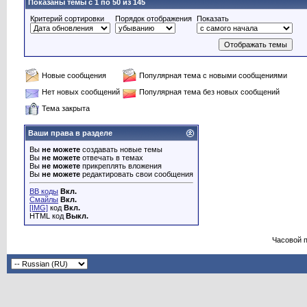
Показаны темы с 1 по 50 из 145
Критерий сортировки
Порядок отображения
Показать
Новые сообщения
Популярная тема с новыми сообщениями
Нет новых сообщений
Популярная тема без новых сообщений
Тема закрыта
Ваши права в разделе
Вы
не можете
создавать новые темы
Вы
не можете
отвечать в темах
Вы
не можете
прикреплять вложения
Вы
не можете
редактировать свои сообщения
BB коды
Вкл.
Смайлы
Вкл.
[IMG]
код
Вкл.
HTML код
Выкл.
Часовой 