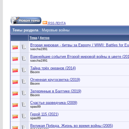
RSS ЛЕНТА
Темы раздела
: Мировые войны
Тема
/
Автор
Вторая мировая - битвы за Европу / WWII: Battles for Eu
sascha1991
Важнейшие события Второй мировой войны в цвете (201
sascha1991
Тайна трёх океанов (2014)
Bisonn
Огненная кругосветка (2019)
Bisonn
Затерянные в Балтике (2019)
Bisonn
Счастье разведчика (2009)
spas89
Герой 115 (2021)
spas89
Великая Победа. Жизнь во время войны (2005)