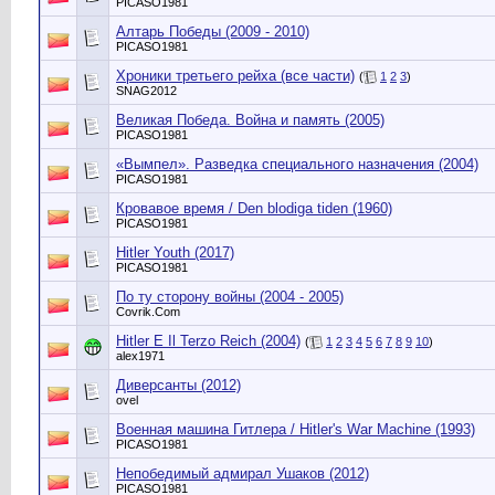
PICASO1981
Алтарь Победы (2009 - 2010)
PICASO1981
Хроники третьего рейха (все части)
(
1
2
3
)
SNAG2012
Великая Победа. Война и память (2005)
PICASO1981
«Вымпел». Разведка специального назначения (2004)
PICASO1981
Кровавое время / Den blodiga tiden (1960)
PICASO1981
Hitler Youth (2017)
PICASO1981
По ту сторону войны (2004 - 2005)
Сovrik.Com
Hitler E Il Terzo Reich (2004)
(
1
2
3
4
5
6
7
8
9
10
)
alex1971
Диверсанты (2012)
ovel
Военная машина Гитлера / Hitler's War Machine (1993)
PICASO1981
Непобедимый адмирал Ушаков (2012)
PICASO1981