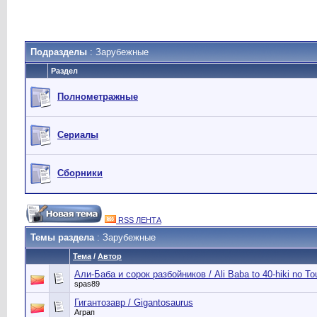
Подразделы
: Зарубежные
Раздел
Полнометражные
Сериалы
Сборники
RSS ЛЕНТА
Темы раздела
: Зарубежные
Тема
/
Автор
Али-Баба и сорок разбойников / Ali Baba to 40-hiki no To
spas89
Гигантозавр / Gigantosaurus
Аграп