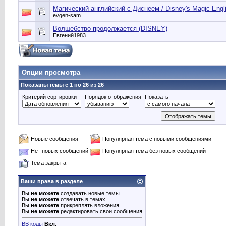
Магический английский с Диснеем / Disney's Magic Engl
evgen-sam
Волшебство продолжается (DISNEY)
Евгений1983
Опции просмотра
Показаны темы с 1 по 26 из 26
Критерий сортировки
Порядок отображения
Показать
Новые сообщения
Популярная тема с новыми сообщениями
Нет новых сообщений
Популярная тема без новых сообщений
Тема закрыта
Ваши права в разделе
Вы
не можете
создавать новые темы
Вы
не можете
отвечать в темах
Вы
не можете
прикреплять вложения
Вы
не можете
редактировать свои сообщения
BB коды
Вкл.