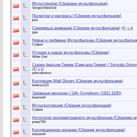
Мультляндия (Сборники мультфильмов)
SergeyVideoGid
Посмотри и раскрась! (Сборник мультфильмов)
joric
Сокровища анимации (Сборник мультфильмов)
(
1
2
)
gaa
Новые и любимые Мультфильмы (Сборник мультфильм
София
Лучшие и новые мультфильмы (Сборник)
White Owl
Сказки братьев Гримм (Симсала Гримм) / Simsala Grim
(
1
2
)
peterabotnov
Коллекция Walt Disney (Сборник мультфильмов)
belarus223
Забавные мелодии / Silly Symphony (1931-1935)
iwanowi4
Мультколлекция (Сборник мультфильмов)
София
Антология полнометражного мультфильма (Сборники 
рома799
Коллекционное издание (Сборник мультфильмов)
iwanowi4