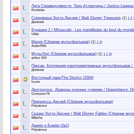
Лига Справедливости: Трон Атлантиды / Justice League: T
Rostislav
Сокровища Уолта Диснея / Walt Disney Treasures
(
1
2
Дневник
Букашки 2 / Minuscule - Les mandibules du bout du monde
Ulala
Магия (Сборник мультфильмов)
(
1
2
)
AnderPAN
МультХит (Сборник мультфильмов)
(
1
2
3
)
arthur-555
Пиксар. Коллекция короткометражных мультфильмов / Pix
Дневник
Восточный парк/The District (2004)
fcuxin
Дрэгонлэнс: Драконы осенних сумерек / Dragonlance: Dra
Gorbunov78
Принцессы Дисней (Сборник мультфильмов)
Polyakova
Сказки Уолта Диснея / Walt Disney Fables (Сборник му
Milasha
Дамбо и Бэмби (2в1)
Polyakova