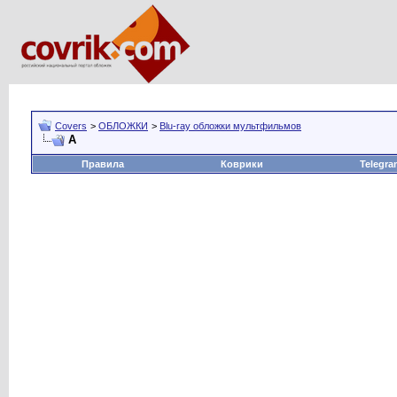
Covers
>
ОБЛОЖКИ
>
Blu-ray обложки мультфильмов
А
Правила
Коврики
Telegra