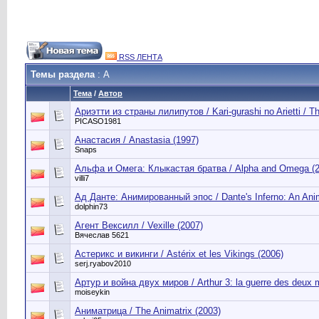
RSS ЛЕНТА
Темы раздела
: А
Тема
/
Автор
Ариэтти из страны лилипутов / Kari-gurashi no Arietti / Th
PICASO1981
Анастасия / Anastasia (1997)
Snaps
Альфа и Омега: Клыкастая братва / Alpha and Omega (2
villi7
Ад Данте: Анимированный эпос / Dante's Inferno: An Ani
dolphin73
Агент Вексилл / Vexille (2007)
Вячеслав 5621
Астерикс и викинги / Astérix et les Vikings (2006)
serj.ryabov2010
Артур и война двух миров / Arthur 3: la guerre des deux
moiseykin
Аниматрица / The Animatrix (2003)