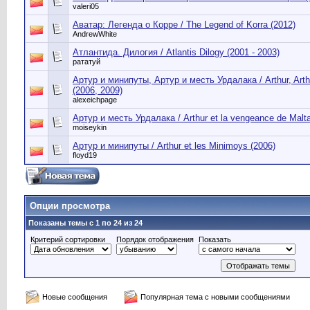
valeri05
Аватар: Легенда о Корре / The Legend of Korra (2012)
AndrewWhite
Атлантида. Дилогия / Atlantis Dilogy (2001 - 2003)
рататуй
Артур и минипуты, Артур и месть Урдалака / Arthur, Arth
(2006, 2009)
alexeichpage
Артур и месть Урдалака / Arthur et la vengeance de Malta
moiseykin
Артур и минипуты / Arthur et les Minimoys (2006)
floyd19
Опции просмотра
Показаны темы с 1 по 24 из 24
Критерий сортировки
Порядок отображения
Показать
Новые сообщения
Популярная тема с новыми сообщениями