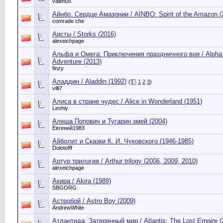
valeri05
Айнбо. Сердце Амазонии / AINBO: Spirit of the Amazon (
comrade che
Аисты / Storks (2016)
alexeichpage
Альфа и Омега: Приключения праздничного воя / Alpha 
Adventure (2013)
finzy
Аладдин / Aladdin (1992)
(
1
2
3
)
villi7
Алиса в стране чудес / Alice in Wonderland (1951)
Leshiy
Алеша Попович и Тугарин змей (2004)
Евгений1983
Айболит и Сказки К. И. Чуковского (1946-1985)
Dolotofff
Артур трилогия / Arthur trilogy (2006, 2009, 2010)
alexeichpage
Акира / Akira (1988)
SBGORG
Астробой / Astro Boy (2009)
AndrewWhite
Атлантида: Затерянный мир / Atlantis: The Lost Empire (