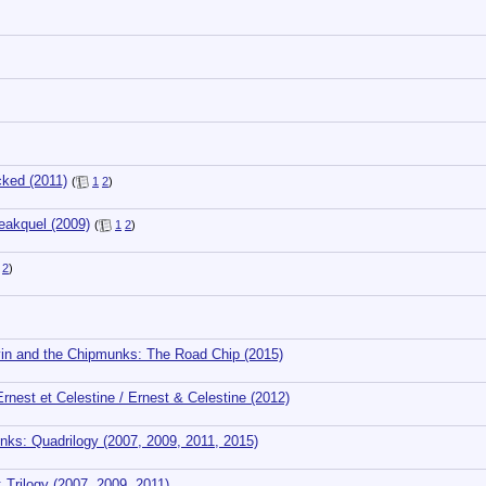
ked (2011)
(
1
2
)
eakquel (2009)
(
1
2
)
2
)
n and the Chipmunks: The Road Chip (2015)
st et Celestine / Ernest & Celestine (2012)
ks: Quadrilogy (2007, 2009, 2011, 2015)
Trilogy (2007, 2009, 2011)