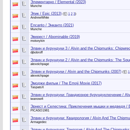
Элементарно / Elemental (2023)
Munche
Эпик / Epic (2013)
(
1
2
3
)
AndrewWhite
Encanto / Энканто (2021)
Munche
Эверест / Abominable (2019)
moiseykin
Элвин и бурундуки 3 / Alvin and the Chipmunks: Chipwrec
djbobroff
Элвин и бурундуки 2 / Alvin and the Chipmunks: The Squ
alexeichpage
Элвин и бурундуки / Alvin and the Chipmunks (2007)
(
1
alexeichpage
Эмоджи фильм / The Emoji Movie (2017)
TaspatsX
Элвин и бурундуки: Грандиозное бурундуключение / Alvi
iwanowi4
Эрнест и Селестина: Приключения мышки и медведя / Erne
PICASO1981
Элвин и бурундуки: Квадрология / Alvin And The Chipmun
Armagedec
Элвин и бурундуки: Трилогия / Alvin And The Chipmunks: 