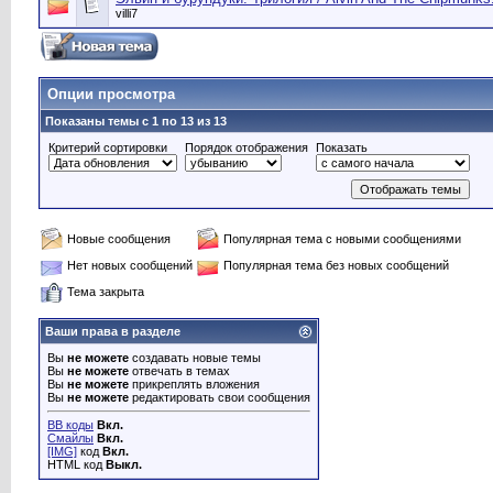
villi7
Опции просмотра
Показаны темы с 1 по 13 из 13
Критерий сортировки
Порядок отображения
Показать
Новые сообщения
Популярная тема с новыми сообщениями
Нет новых сообщений
Популярная тема без новых сообщений
Тема закрыта
Ваши права в разделе
Вы
не можете
создавать новые темы
Вы
не можете
отвечать в темах
Вы
не можете
прикреплять вложения
Вы
не можете
редактировать свои сообщения
BB коды
Вкл.
Смайлы
Вкл.
[IMG]
код
Вкл.
HTML код
Выкл.