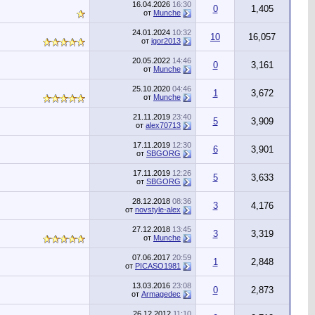
16.04.2026
16:30
0
1,405
от
Munche
24.01.2024
10:32
10
16,057
от
igor2013
20.05.2022
14:46
0
3,161
от
Munche
25.10.2020
04:46
1
3,672
от
Munche
21.11.2019
23:40
5
3,909
от
alex70713
17.11.2019
12:30
6
3,901
от
SBGORG
17.11.2019
12:26
5
3,633
от
SBGORG
28.12.2018
08:36
3
4,176
от
novstyle-alex
27.12.2018
13:45
3
3,319
от
Munche
07.06.2017
20:59
1
2,848
от
PICASO1981
13.03.2016
23:08
0
2,873
от
Armagedec
26.12.2012
11:10