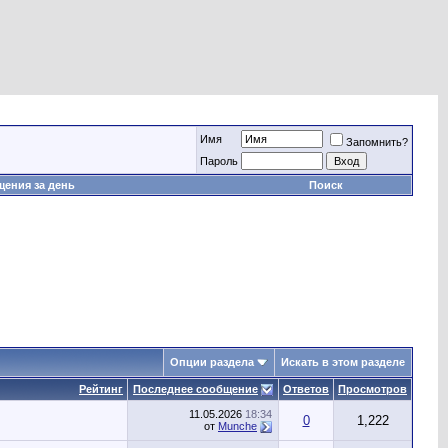
Имя
Запомнить?
Пароль
ения за день
Поиск
Опции раздела
Искать в этом разделе
Рейтинг
Последнее сообщение
Ответов
Просмотров
11.05.2026
18:34
0
1,222
от
Munche