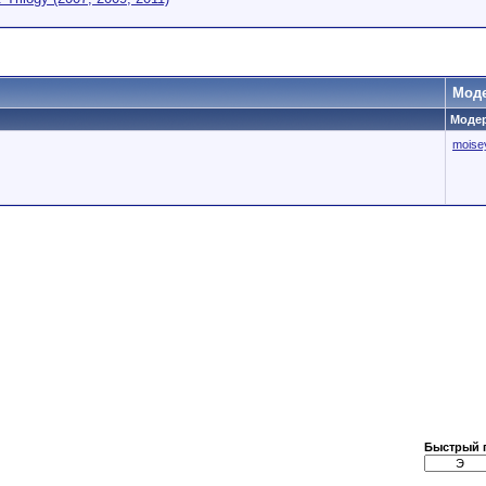
Мод
Модер
moise
Быстрый 