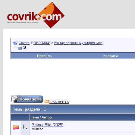
Covers
>
ОБЛОЖКИ
>
Blu-ray обложки мультфильмов
Э
Правила
Коврики
RSS ЛЕНТА
Темы раздела
: Э
Тема
/
Автор
Элио / Elio (2025)
Munche