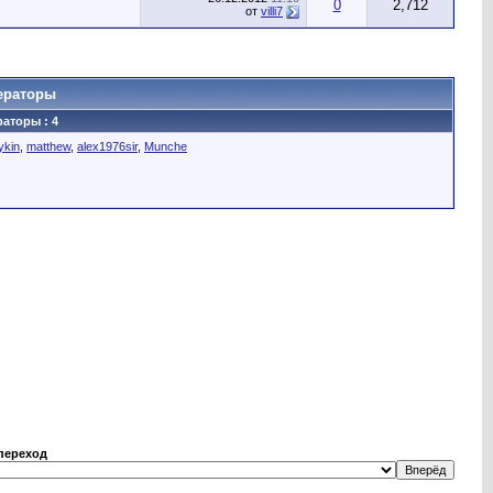
0
2,712
от
villi7
ераторы
аторы : 4
ykin
,
matthew
,
alex1976sir
,
Munche
переход