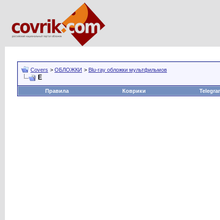
Covers
>
ОБЛОЖКИ
>
Blu-ray обложки мультфильмов
E
Правила
Коврики
Telegra