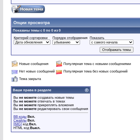
Опции просмотра
Показаны темы с 0 по 0 из 0
Критерий сортировки
Порядок отображения
Показать
Новые сообщения
Популярная тема с новыми сообщениями
Нет новых сообщений
Популярная тема без новых сообщений
Тема закрыта
Ваши права в разделе
Вы
не можете
создавать новые темы
Вы
не можете
отвечать в темах
Вы
не можете
прикреплять вложения
Вы
не можете
редактировать свои сообщения
BB коды
Вкл.
Смайлы
Вкл.
[IMG]
код
Вкл.
HTML код
Выкл.