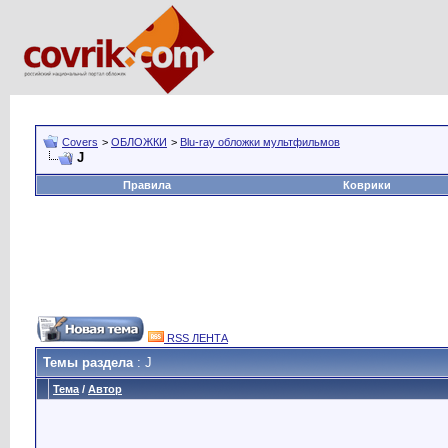
Covers
>
ОБЛОЖКИ
>
Blu-ray обложки мультфильмов
J
Правила
Коврики
RSS ЛЕНТА
Темы раздела
: J
Тема
/
Автор