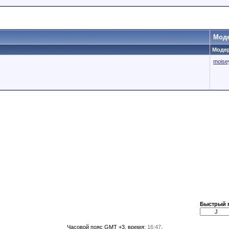
Мод
Модер
moise
Быстрый 
Часовой пояс GMT +3, время:
16:47
.