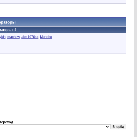
ераторы
аторы : 4
ykin
,
matthew
,
alex1976sir
,
Munche
переход