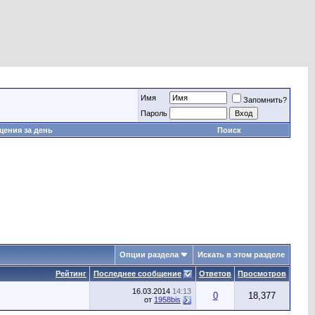
Имя
Запомнить?
Пароль
ения за день
Поиск
Опции раздела
Искать в этом разделе
Рейтинг
Последнее сообщение
Ответов
Просмотров
16.03.2014
14:13
0
18,377
от
1958bis