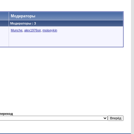
Модераторы
Модераторы : 3
Munche
,
alex1976sir
,
moiseykin
переход