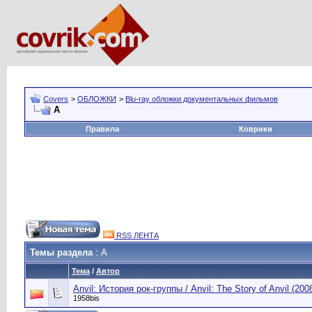
Covers
>
ОБЛОЖКИ
>
Blu-ray обложки документальных фильмов
A
Правила
Коврики
RSS ЛЕНТА
Темы раздела
: A
Тема
/
Автор
Anvil: История рок-группы / Anvil: The Story of Anvil (200
1958bis