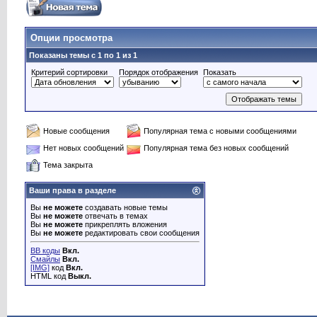
Опции просмотра
Показаны темы с 1 по 1 из 1
Критерий сортировки
Порядок отображения
Показать
Новые сообщения
Популярная тема с новыми сообщениями
Нет новых сообщений
Популярная тема без новых сообщений
Тема закрыта
Ваши права в разделе
Вы
не можете
создавать новые темы
Вы
не можете
отвечать в темах
Вы
не можете
прикреплять вложения
Вы
не можете
редактировать свои сообщения
BB коды
Вкл.
Смайлы
Вкл.
[IMG]
код
Вкл.
HTML код
Выкл.