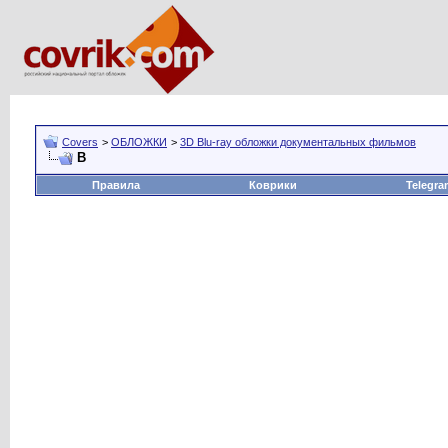
Covers
>
ОБЛОЖКИ
>
3D Blu-ray обложки документальных фильмов
B
Правила
Коврики
Telegra