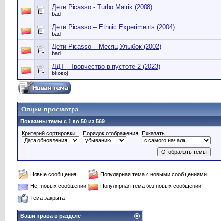
Дети Picasso - Turbo Mairik (2008)
bad
Дети Picasso – Ethnic Experiments (2004)
bad
Дети Picasso – Месяц Улыбок (2002)
bad
ДДТ - Творчество в пустоте 2 (2023)
bkosoj
Опции просмотра
Показаны темы с 1 по 50 из 569
Критерий сортировки
Порядок отображения
Показать
Новые сообщения
Популярная тема с новыми сообщениями
Нет новых сообщений
Популярная тема без новых сообщений
Тема закрыта
Ваши права в разделе