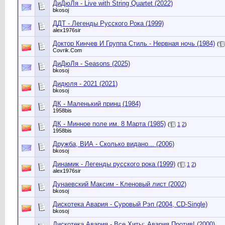
ДиДюЛя - Live with String Quartet (2022)
bkosoj
ДДТ - Легенды Русского Рока (1999)
alex1976sir
Доктор Кинчев И Группа Стиль - Нервная ночь (1984)
(
Сovrik.Com
ДиДюЛя - Seasons (2025)
bkosoj
Дидюля - 2021 (2021)
bkosoj
ДК - Маленький принц (1984)
1958bis
ДК - Минное поле им. 8 Марта (1985)
(
1
2
)
1958bis
Дружба, ВИА - Сколько видано... (2006)
bkosoj
Динамик - Легенды русского рока (1999)
(
1
2
)
alex1976sir
Дунаевский Максим - Кленовый лист (2002)
bkosoj
Дискотека Авария - Суровый Рэп (2004, CD-Single)
bkosoj
Дискотека Авария - Все Хиты: Авария Против! (2000)