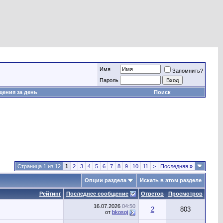
Имя
Запомнить?
Пароль
ения за день
Поиск
Страница 1 из 12
1
2
3
4
5
6
7
8
9
10
11
>
Последняя
»
Опции раздела
Искать в этом разделе
Рейтинг
Последнее сообщение
Ответов
Просмотров
16.07.2026
04:50
2
803
от
bkosoj