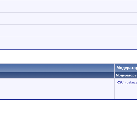
Модерато
Модераторы 
RSC
,
ruskuz