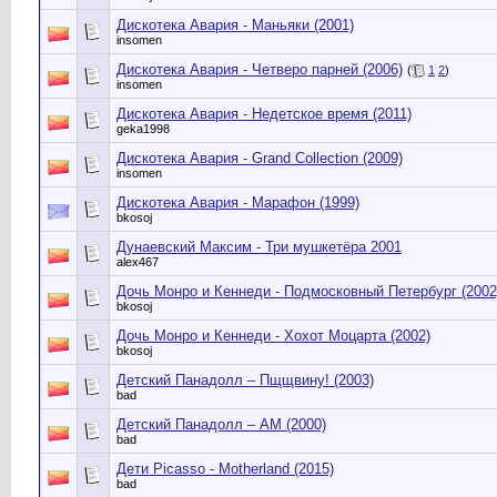
Дискотека Авария - Маньяки (2001)
insomen
Дискотека Авария - Четверо парней (2006)
(
1
2
)
insomen
Дискотека Авария - Недетское время (2011)
geka1998
Дискотека Авария - Grand Collection (2009)
insomen
Дискотека Авария - Марафон (1999)
bkosoj
Дунаевский Максим - Три мушкетёра 2001
alex467
Дочь Монро и Кеннеди - Подмосковный Петербург (2002
bkosoj
Дочь Монро и Кеннеди - Хохот Моцарта (2002)
bkosoj
Детский Панадолл – Пщщвину! (2003)
bad
Детский Панадолл – AM (2000)
bad
Дети Picasso - Motherland (2015)
bad