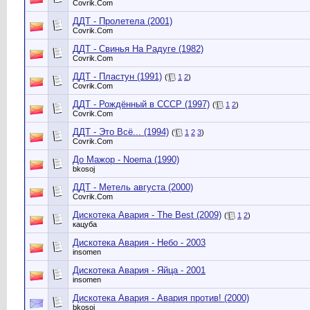
Сovrik.Com
ДДТ - Пролетела (2001)
Сovrik.Com
ДДТ - Свинья На Радуге (1982)
Сovrik.Com
ДДТ - Пластун (1991)
(
1
2
)
Сovrik.Com
ДДТ - Рождённый в СССР (1997)
(
1
2
)
Сovrik.Com
ДДТ - Это Всё... (1994)
(
1
2
3
)
Сovrik.Com
До Мажор - Noema (1990)
bkosoj
ДДТ - Метель августа (2000)
Сovrik.Com
Дискотека Авария - The Best (2009)
(
1
2
)
кацуба
Дискотека Авария - Небо - 2003
insomen
Дискотека Авария - Яйца - 2001
insomen
Дискотека Авария - Авария против! (2000)
bkosoj