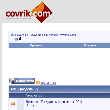
Covers
>
ОБЛОЖКИ
>
CD обложки аудиодисков
Д
Правила
Коврики
RSS ЛЕНТА
Темы раздела
: Д
Тема
/
Автор
Демарш - Ты будешь первым... (1991)
bkosoj