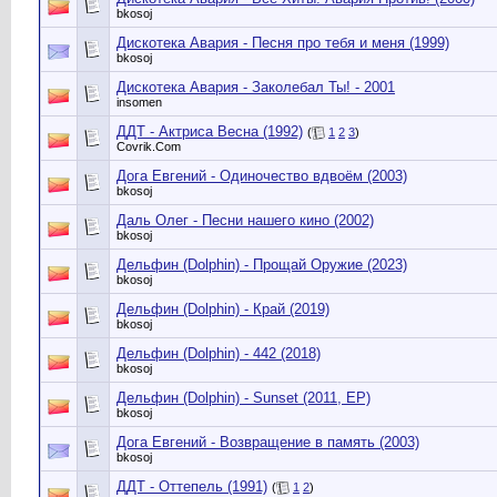
bkosoj
Дискотека Авария - Песня про тебя и меня (1999)
bkosoj
Дискотека Авария - Заколебал Ты! - 2001
insomen
ДДТ - Актриса Весна (1992)
(
1
2
3
)
Сovrik.Com
Дога Евгений - Одиночество вдвоём (2003)
bkosoj
Даль Олег - Песни нашего кино (2002)
bkosoj
Дельфин (Dolphin) - Прощай Оружие (2023)
bkosoj
Дельфин (Dolphin) - Край (2019)
bkosoj
Дельфин (Dolphin) - 442 (2018)
bkosoj
Дельфин (Dolphin) - Sunset (2011, EP)
bkosoj
Дога Евгений - Возвращение в память (2003)
bkosoj
ДДТ - Оттепель (1991)
(
1
2
)