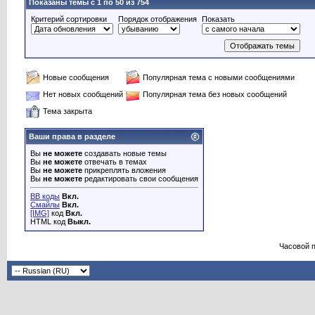
Показаны темы с 1 по 50 из 754
Критерий сортировки
Порядок отображения
Показать
Новые сообщения
Популярная тема с новыми сообщениями
Нет новых сообщений
Популярная тема без новых сообщений
Тема закрыта
Ваши права в разделе
Вы
не можете
создавать новые темы
Вы
не можете
отвечать в темах
Вы
не можете
прикреплять вложения
Вы
не можете
редактировать свои сообщения
BB коды
Вкл.
Смайлы
Вкл.
[IMG]
код
Вкл.
HTML код
Выкл.
Часовой 