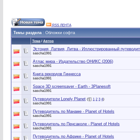
RSS ЛЕНТА
Темы раздела
: Обложки софта
Тема
/
Автор
Эстония, Латвия, Литва - Иллюстрированный путеводит
sascha1991
Атлас мира - Издательство ОНИКС (2006)
sascha1991
Книга рекордов Гиннесса
sascha1991
Space 3D screensaver - Earth - 3Planesoft
sascha1991
Путеводители Lonely Planet
(
1
2
3
4
)
sascha1991
Путеводитель по Манаме - Planet of Hotels
sascha1991
Путеводитель по Пенсаколе - Planet of Hotels
sascha1991
Путеводитель по Африке - Planet of Hotels