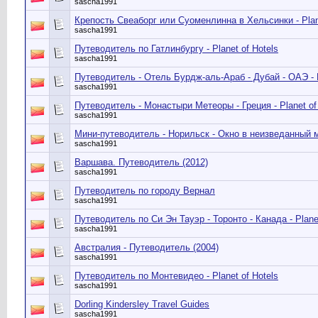
sascha1991
Крепость Свеаборг или Суоменлинна в Хельсинки - Plane
sascha1991
Путеводитель по Гатлинбургу - Planet of Hotels
sascha1991
Путеводитель - Отель Бурдж-аль-Араб - Дубай - ОАЭ - P
sascha1991
Путеводитель - Монастыри Метеоры - Греция - Planet of
sascha1991
Мини-путеводитель - Норильск - Окно в неизведанный 
sascha1991
Варшава. Путеводитель (2012)
sascha1991
Путеводитель по городу Вернал
sascha1991
Путеводитель по Си Эн Тауэр - Торонто - Канада - Planet
sascha1991
Австралия - Путеводитель (2004)
sascha1991
Путеводитель по Монтевидео - Planet of Hotels
sascha1991
Dorling Kindersley Travel Guides
sascha1991