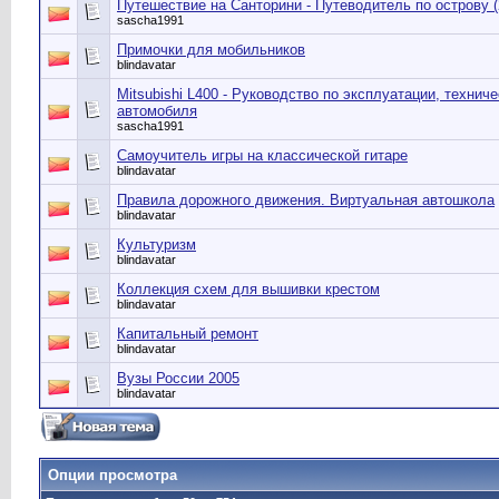
Путешествие на Санторини - Путеводитель по острову (
sascha1991
Примочки для мобильников
blindavatar
Mitsubishi L400 - Руководство по эксплуатации, техни
автомобиля
sascha1991
Самоучитель игры на классической гитаре
blindavatar
Правила дорожного движения. Виртуальная автошкола
blindavatar
Культуризм
blindavatar
Коллекция схем для вышивки крестом
blindavatar
Капитальный ремонт
blindavatar
Вузы России 2005
blindavatar
Опции просмотра