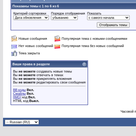
Показаны темы с 1 по 6 из 6
Критерий сортировки
Порядок отображения
Показать
Новые сообщения
Популярная тема с новыми сообщениями
Нет новых сообщений
Популярная тема без новых сообщений
Тема закрыта
Ваши права в разделе
Вы
не можете
создавать новые темы
Вы
не можете
отвечать в темах
Вы
не можете
прикреплять вложения
Вы
не можете
редактировать свои сообщения
BB коды
Вкл.
Смайлы
Вкл.
[IMG]
код
Вкл.
HTML код
Выкл.
Часовой 