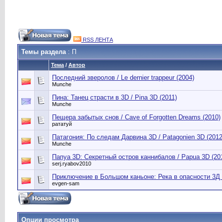
RSS ЛЕНТА
Темы раздела
: П
Тема
/
Автор
Последний зверолов / Le dernier trappeur (2004)
Munche
Пина: Танец страсти в 3D / Pina 3D (2011)
Munche
Пещера забытых снов / Cave of Forgotten Dreams (2010)
рататуй
Патагония: По следам Дарвина 3D / Patagonien 3D (2012
Munche
Папуа 3D: Секретный остров каннибалов / Papua 3D (20
serj.ryabov2010
Приключение в Большом каньоне: Река в опасности 3Д /
evgen-sam
Опции просмотра