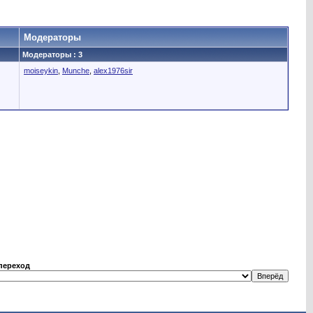
Модераторы
Модераторы : 3
moiseykin
,
Munche
,
alex1976sir
переход