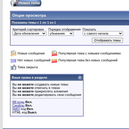
Опции просмотра
Показаны темы с 1 по 1 из 1
Критерий сортировки
Порядок отображения
Показать
Новые сообщения
Популярная тема с новыми сообщениями
Нет новых сообщений
Популярная тема без новых сообщений
Тема закрыта
Ваши права в разделе
Вы
не можете
создавать новые темы
Вы
не можете
отвечать в темах
Вы
не можете
прикреплять вложения
Вы
не можете
редактировать свои сообщения
BB коды
Вкл.
Смайлы
Вкл.
[IMG]
код
Вкл.
HTML код
Выкл.