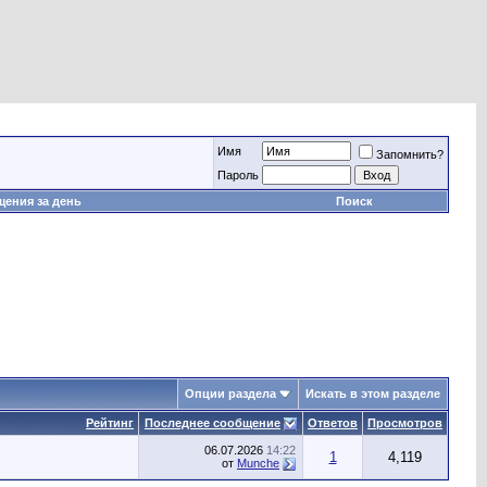
Имя
Запомнить?
Пароль
ения за день
Поиск
Опции раздела
Искать в этом разделе
Рейтинг
Последнее сообщение
Ответов
Просмотров
06.07.2026
14:22
1
4,119
от
Munche