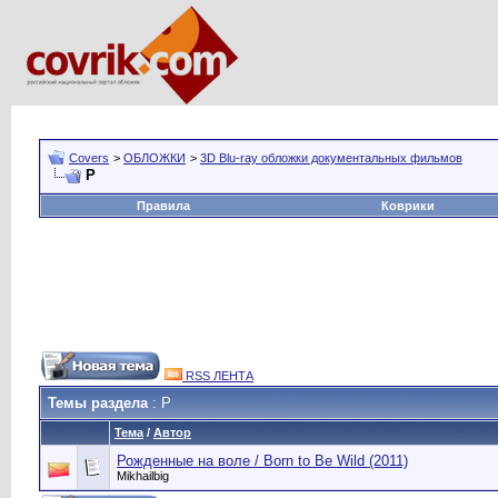
Covers
>
ОБЛОЖКИ
>
3D Blu-ray обложки документальных фильмов
Р
Правила
Коврики
RSS ЛЕНТА
Темы раздела
: Р
Тема
/
Автор
Рожденные на воле / Born to Be Wild (2011)
Mikhailbig