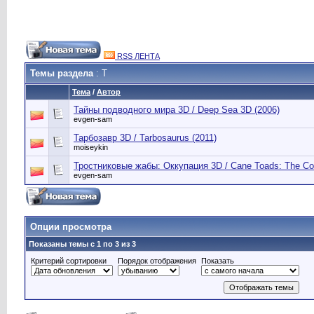
RSS ЛЕНТА
Темы раздела
: Т
Тема
/
Автор
Тайны подводного мира 3D / Deep Sea 3D (2006)
evgen-sam
Тарбозавр 3D / Tarbosaurus (2011)
moiseykin
Тростниковые жабы: Оккупация 3D / Cane Toads: The Co
evgen-sam
Опции просмотра
Показаны темы с 1 по 3 из 3
Критерий сортировки
Порядок отображения
Показать