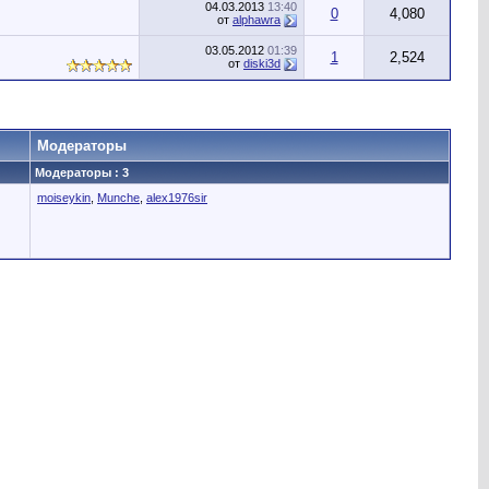
04.03.2013
13:40
0
4,080
от
alphawra
03.05.2012
01:39
1
2,524
от
diski3d
Модераторы
Модераторы : 3
moiseykin
,
Munche
,
alex1976sir