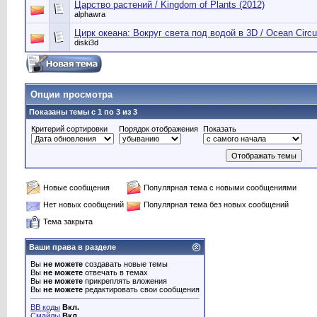
Царство растений / Kingdom of Plants (2012)
alphawra
Цирк океана: Вокруг света под водой в 3D / Ocean Circu
diski3d
Опции просмотра
Показаны темы с 1 по 3 из 3
Критерий сортировки
Порядок отображения
Показать
Новые сообщения
Популярная тема с новыми сообщениями
Нет новых сообщений
Популярная тема без новых сообщений
Тема закрыта
Ваши права в разделе
Вы
не можете
создавать новые темы
Вы
не можете
отвечать в темах
Вы
не можете
прикреплять вложения
Вы
не можете
редактировать свои сообщения
BB коды
Вкл.
Смайлы
Вкл.