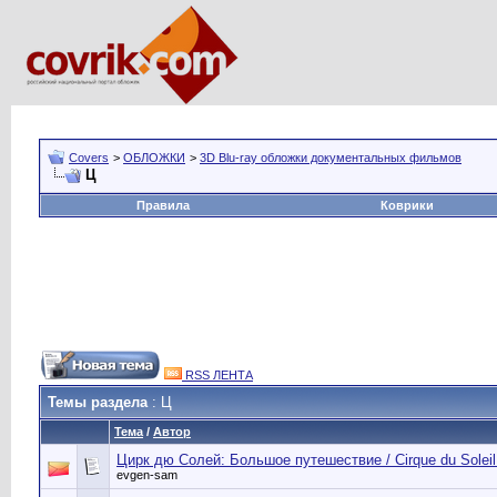
Covers
>
ОБЛОЖКИ
>
3D Blu-ray обложки документальных фильмов
Ц
Правила
Коврики
RSS ЛЕНТА
Темы раздела
: Ц
Тема
/
Автор
Цирк дю Солей: Большое путешествие / Cirque du Soleil:
evgen-sam