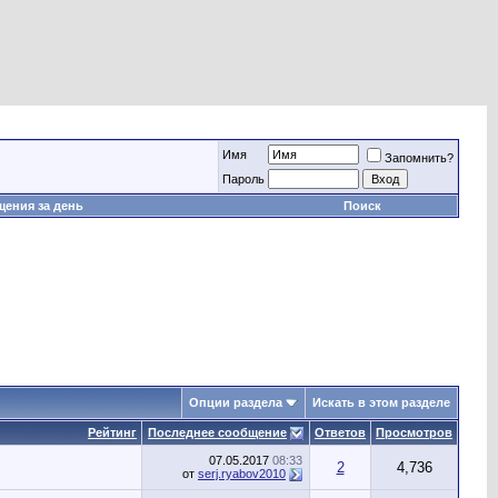
Имя
Запомнить?
Пароль
ения за день
Поиск
Опции раздела
Искать в этом разделе
Рейтинг
Последнее сообщение
Ответов
Просмотров
07.05.2017
08:33
2
4,736
от
serj.ryabov2010