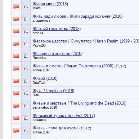
Живая мина (2018)
Miuta
Жить ради любви / Жити заради кохання (2018)
владимиръ
Жёлтый глаз тигра (2018)
dron74
Жестокое царство / Симулятор / Harsh Realm (1999 - 20
PavloZlo
Женщина в зеркале (2018)
Rostislav
Жизнь и смерть Лёньки Пантелеева (2006)
(
1
2
)
schuri.2010
Живой (2018)
DeaTash
Жуть / Freakish (2016)
Bilal
Живые и мёртвые / The Living and the Dead (2016)
serj.ryabov2010
Железный кулак / Iron Fist (2017)
sasaoxp
Жизнь - поле для охоты
(
1
2
)
schuri.2010