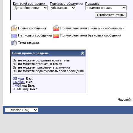
Критерий сортировки
Порядок отображения
Показать
Новые сообщения
Популярная тема с новыми сообщениями
Нет новых сообщений
Популярная тема без новых сообщений
Тема закрыта
Ваши права в разделе
Вы
не можете
создавать новые темы
Вы
не можете
отвечать в темах
Вы
не можете
прикреплять вложения
Вы
не можете
редактировать свои сообщения
BB коды
Вкл.
Смайлы
Вкл.
[IMG]
код
Вкл.
HTML код
Выкл.
Часовой 