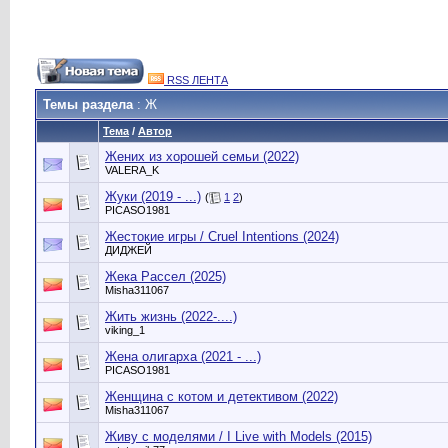
RSS ЛЕНТА
Темы раздела
: Ж
Тема
/
Автор
Жених из хорошей семьи (2022)
VALERA_K
Жуки (2019 - ...)
(
1
2
)
PICASO1981
Жестокие игры / Cruel Intentions (2024)
ДИДЖЕЙ
Жека Рассел (2025)
Misha311067
Жить жизнь (2022-....)
viking_1
Жена олигарха (2021 - ...)
PICASO1981
Женщина с котом и детективом (2022)
Misha311067
Живу с моделями / I Live with Models (2015)