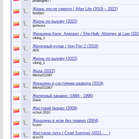
potatogrib77
Жизнь после смерти / After Life (2019 – 2022)
fearben
Жизнь по вызову (2022)
gorbuxa
Женщина-Халк: Адвокат / She-Hulk: Attorney at Law (2022
viking_1
Железный кулак / Iron Fist 2 (2018)
AVS
Жизнь по вызову (2022)
viking_1
Жиза (2022)
Misha311067
Женщина в состоянии развода (2019)
Misha311067
Железный занавес (1994 - 1996)
Dasic
Жестокий бизнес (2008)
schuri.2010
Женщины в игре без правил (2004)
fcuxin
Жестокое лето / Cruel Summer (2021 - ...)
dron74