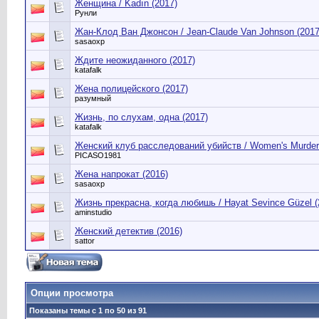
Женщина / Kadın (2017)
Рунли
Жан-Клод Ван Джонсон / Jean-Claude Van Johnson (2017
sasaoxp
Ждите неожиданного (2017)
katafalk
Жена полицейского (2017)
разумный
Жизнь, по слухам, одна (2017)
katafalk
Женский клуб расследований убийств / Women's Murder C
PICASO1981
Жена напрокат (2016)
sasaoxp
Жизнь прекрасна, когда любишь / Hayat Sevince Güzel (
aminstudio
Женский детектив (2016)
sattor
Опции просмотра
Показаны темы с 1 по 50 из 91