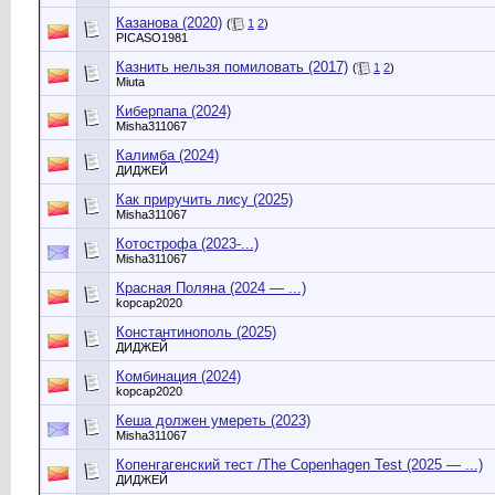
Казанова (2020)
(
1
2
)
PICASO1981
Казнить нельзя помиловать (2017)
(
1
2
)
Miuta
Киберпапа (2024)
Misha311067
Калимба (2024)
ДИДЖЕЙ
Как приручить лису (2025)
Misha311067
Котострофа (2023-...)
Misha311067
Красная Поляна (2024 — ...)
kopcap2020
Константинополь (2025)
ДИДЖЕЙ
Комбинация (2024)
kopcap2020
Кеша должен умереть (2023)
Misha311067
Копенгагенский тест /The Copenhagen Test (2025 — ...)
ДИДЖЕЙ