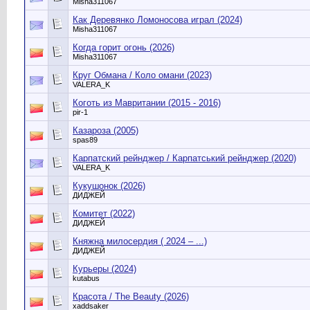
Misha311067
Как Деревянко Ломоносова играл (2024)
Misha311067
Когда горит огонь (2026)
Misha311067
Круг Обмана / Коло омани (2023)
VALERA_K
Коготь из Мавритании (2015 - 2016)
pir-1
Казароза (2005)
spas89
Карпатский рейнджер / Карпатський рейнджер (2020)
VALERA_K
Кукушонок (2026)
ДИДЖЕЙ
Комитет (2022)
ДИДЖЕЙ
Княжна милосердия ( 2024 – ...)
ДИДЖЕЙ
Курьеры (2024)
kutabus
Красота / The Beauty (2026)
xaddsaker