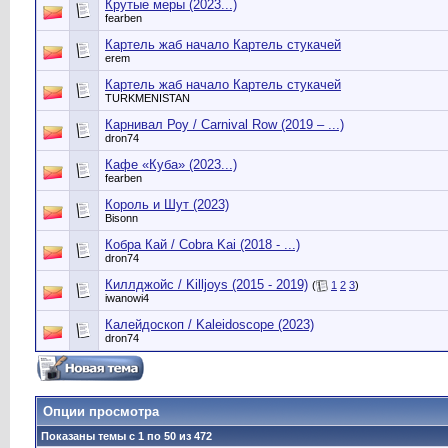
Крутые меры (2023...)
fearben
Картель жаб начало Картель стукачей
erem
Картель жаб начало Картель стукачей
TURKMENISTAN
Карнивал Роу / Carnival Row (2019 – ...)
dron74
Кафе «Куба» (2023...)
fearben
Король и Шут (2023)
Bisonn
Кобра Кай / Cobra Kai (2018 - ...)
dron74
Киллджойс / Killjoys (2015 - 2019)
(
1
2
3
)
iwanowi4
Калейдоскоп / Kaleidoscope (2023)
dron74
Опции просмотра
Показаны темы с 1 по 50 из 472