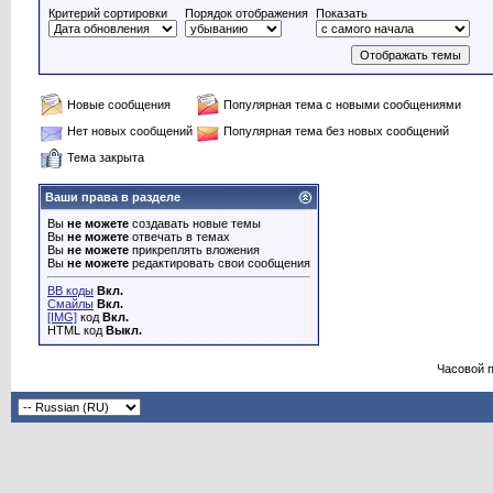
Критерий сортировки
Порядок отображения
Показать
Новые сообщения
Популярная тема с новыми сообщениями
Нет новых сообщений
Популярная тема без новых сообщений
Тема закрыта
Ваши права в разделе
Вы
не можете
создавать новые темы
Вы
не можете
отвечать в темах
Вы
не можете
прикреплять вложения
Вы
не можете
редактировать свои сообщения
BB коды
Вкл.
Смайлы
Вкл.
[IMG]
код
Вкл.
HTML код
Выкл.
Часовой 