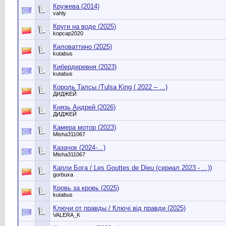
Кружева (2014)
vahly
Круги на воде (2025)
kopcap2020
Киловаттино (2025)
kutabus
Кибердеревня (2023)
kutabus
Король Талсы /Tulsa King ( 2022 – ...)
ДИДЖЕЙ
Князь Андрей (2026)
ДИДЖЕЙ
Камера мотор (2023)
Misha311067
Казачок (2024-...)
Misha311067
Капли Бога / Les Gouttes de Dieu (сериал 2023 - ...))
gorbuxa
Кровь за кровь (2025)
kutabus
Ключи от правды / Ключі від правди (2025)
VALERA_K