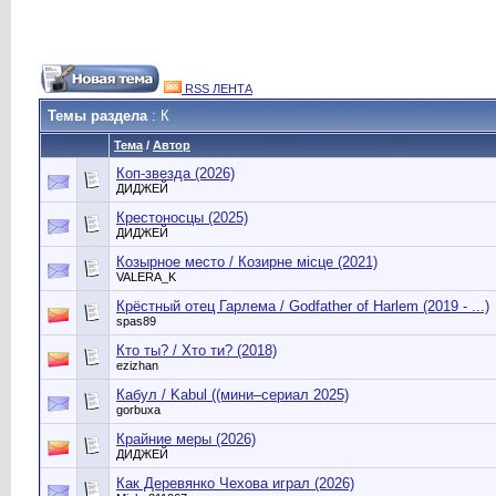
RSS ЛЕНТА
Темы раздела
: К
Тема
/
Автор
Коп-звезда (2026)
ДИДЖЕЙ
Крестоносцы (2025)
ДИДЖЕЙ
Козырное место / Козирне місце (2021)
VALERA_K
Крёстный отец Гарлема / Godfather of Harlem (2019 - ...)
spas89
Кто ты? / Хто ти? (2018)
ezizhan
Кабул / Kabul ((мини–сериал 2025)
gorbuxa
Крайние меры (2026)
ДИДЖЕЙ
Как Деревянко Чехова играл (2026)