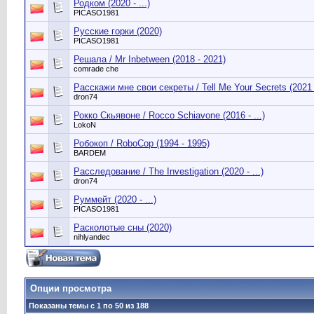
Родком (2020 - ...)
PICASO1981
Русские горки (2020)
PICASO1981
Решала / Mr Inbetween (2018 - 2021)
comrade che
Расскажи мне свои секреты / Tell Me Your Secrets (2021 -
dron74
Рокко Скьявоне / Rocco Schiavone (2016 - ...)
LokoN
Робокоп / RoboCop (1994 - 1995)
BARDEM
Расследование / The Investigation (2020 - ...)
dron74
Руммейт (2020 - ...)
PICASO1981
Расколотые сны (2020)
nihlyandec
Опции просмотра
Показаны темы с 1 по 50 из 188