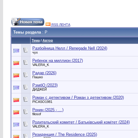
RSS ЛЕНТА
Темы раздела
: Р
Тема
/
Автор
Разбойница Нелл / Renegade Nell (2024)
чух
Ребенок на миллион (2017)
VALERA_K
Радар (2026)
Пашко
РэмбО (2023)
ДИДЖЕЙ
Роман с детективом / Роман з детективом (2020)
PICASO1981
Ронин (2025 - …)
filosof
Родительский комитет / Батьківський комітет (2024)
VALERA_K
Резиденция / The Residence (2025)