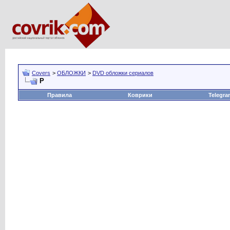
Covers
>
ОБЛОЖКИ
>
DVD обложки сериалов
Р
Правила
Коврики
Telegra