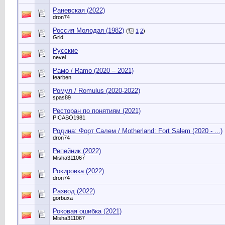
Раневская (2022)
dron74
Россия Молодая (1982)
(
1
2
)
Grid
Русские
nevel
Рамо / Ramo (2020 – 2021)
fearben
Ромул / Romulus (2020-2022)
spas89
Ресторан по понятиям (2021)
PICASO1981
Родина: Форт Салем / Motherland: Fort Salem (2020 - ...)
dron74
Репейник (2022)
Misha311067
Рокировка (2022)
dron74
Развод (2022)
gorbuxa
Роковая ошибка (2021)
Misha311067