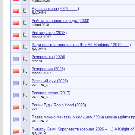
kopcap2020
Русская жена (2024 — ...)
ДИДЖЕЙ
Ребята из нашего города (2003)
schuri.2010
Реставратор (2018)
Misha311067
Ради всего человечества /For All Mankind/ ( 2019 – ...)
ДИДЖЕЙ
Резервисты (2024)
dron74
Резервация (2025)
Misha311067
Разящий луч (2025)
VALERA_K
Роковая песня (2017)
VALERA_K
Робин Гуд / Robin Hood (2025)
чух
Разве можно мечтать о большем / Хіба можна мріяти пр
VALERA_K
Рыцарь Семи Королевств (сериал 2026 – ...) A Knight o
ДИДЖЕЙ