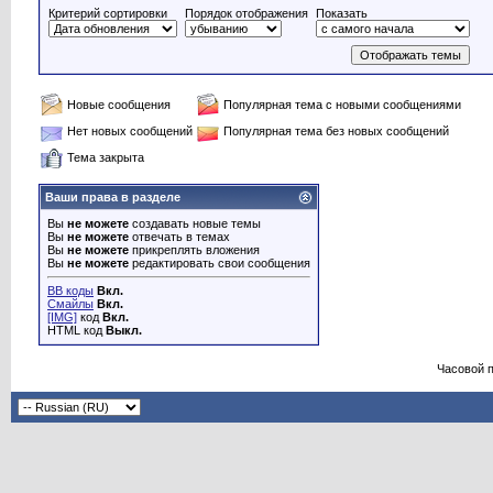
Критерий сортировки
Порядок отображения
Показать
Новые сообщения
Популярная тема с новыми сообщениями
Нет новых сообщений
Популярная тема без новых сообщений
Тема закрыта
Ваши права в разделе
Вы
не можете
создавать новые темы
Вы
не можете
отвечать в темах
Вы
не можете
прикреплять вложения
Вы
не можете
редактировать свои сообщения
BB коды
Вкл.
Смайлы
Вкл.
[IMG]
код
Вкл.
HTML код
Выкл.
Часовой 