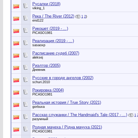
Русалки (2018)
viking_1
Река / The River (2012)
(
1
2
)
end122
Рикошет (2019 - ...)
PICASO1981
Реализация (2019 - ...)
sasaoxp
Расписание судеб (2007)
aleksej
Риэлтор (2005)
Дневник
Русские в городе ангелов (2002)
schuri.2010
Рокировка (2004)
PICASO1981
Реальная история / True Story (2021)
gorbuxa
Рассказ служанки / The Handmaid's Tale (2017 - ...)
(
1
разумный
Родная мачеха / Рідна мачуха (2021)
PICASO1981