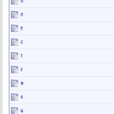
О
П
Р
С
Т
У
Ф
Х
Ц