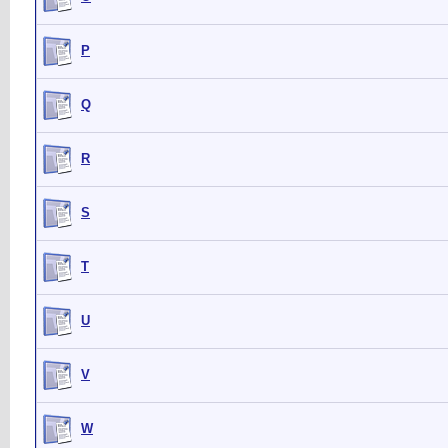
P
Q
R
S
T
U
V
W