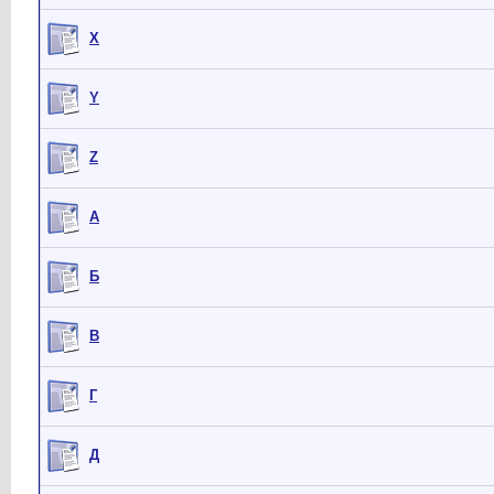
X
Y
Z
А
Б
В
Г
Д