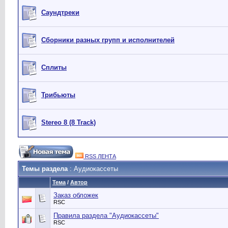
Саундтреки
Сборники разных групп и исполнителей
Сплиты
Трибьюты
Stereo 8 (8 Track)
RSS ЛЕНТА
Темы раздела
: Аудиокассеты
Тема
/
Автор
Заказ обложек
RSC
Правила раздела "Аудиокассеты"
RSC