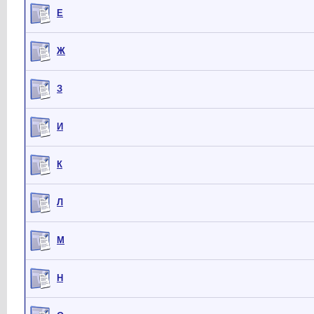
Е
Ж
З
И
К
Л
М
Н