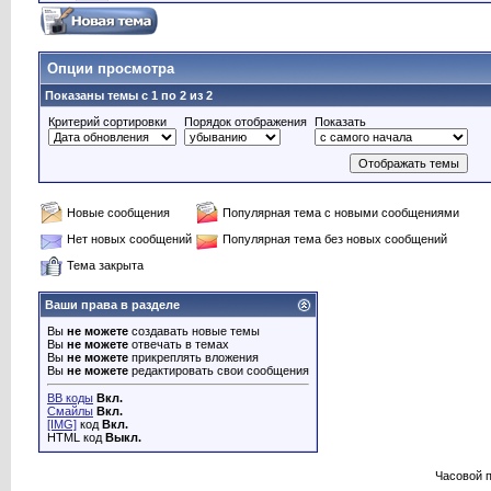
Опции просмотра
Показаны темы с 1 по 2 из 2
Критерий сортировки
Порядок отображения
Показать
Новые сообщения
Популярная тема с новыми сообщениями
Нет новых сообщений
Популярная тема без новых сообщений
Тема закрыта
Ваши права в разделе
Вы
не можете
создавать новые темы
Вы
не можете
отвечать в темах
Вы
не можете
прикреплять вложения
Вы
не можете
редактировать свои сообщения
BB коды
Вкл.
Смайлы
Вкл.
[IMG]
код
Вкл.
HTML код
Выкл.
Часовой 