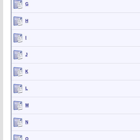
G
H
I
J
K
L
M
N
O