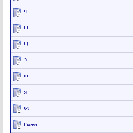
Ч
Ш
Щ
Э
Ю
Я
0-9
Разное