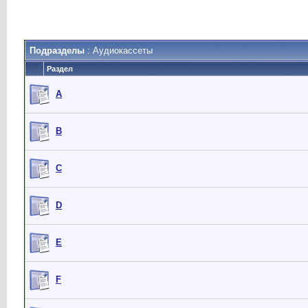
Подразделы
: Аудиокассеты
Раздел
A
B
C
D
E
F