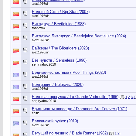
alex1976sir
Большой Стэн / Big Stan (2007)
alex1976sir
Битлджус / Beetlejuice (1988)
iwanowi4
Битлджус Битлджус / Beetlejuice Beetlejuice (2024)
alex1976sir
Байкеры / The Bikeriders (2023)
alex1976sir
Без чувств / Senseless (1998)
serj.ryabov2010
Бедные-несчастные / Poor Things (2023)
alex1976sir
Белгравия / Belgravia (2020)
alex1976sir
Большая прогулка / La Grande Vadrouille (1966)
(
1
2
3
4
serj.ryabov2010
Бриллианты навсегда / Diamonds Are Forever (1971)
celtic
Балканский рубеж (2019)
alex1976sir
Бегущий по лезвию / Blade Runner (1982)
(
1
2
)