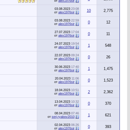
от
alex1976sir
03.08.2023
23:08
10
2,775
от
alex1976sir
03.08.2023
22:59
0
12
от
alex1976sir
27.07.2023
17:04
0
11
от
alex1976sir
24.07.2023
19:54
1
548
от
alex1976sir
22.07.2023
09:24
0
26
от
alex1976sir
30.06.2023
17:40
1
1,475
от
alex1976sir
20.04.2023
11:06
0
1,523
от
alex1976sir
18.04.2023
10:51
2
2,362
от
alex1976sir
13.04.2023
10:32
0
370
от
alex1976sir
08.04.2023
07:46
1
621
от
serj.ryabov2010
02.04.2023
06:26
0
393
от
alex1976sir