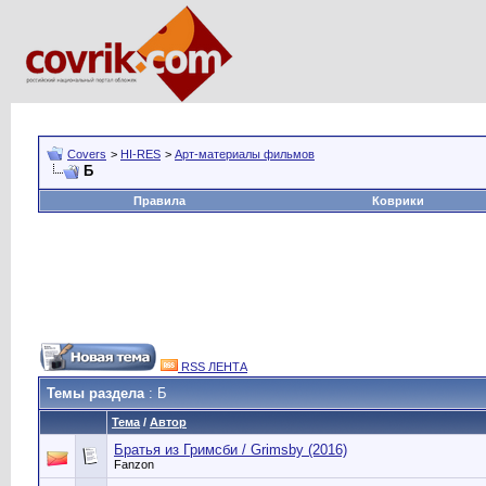
Covers
>
HI-RES
>
Арт-материалы фильмов
Б
Правила
Коврики
RSS ЛЕНТА
Темы раздела
: Б
Тема
/
Автор
Братья из Гримсби / Grimsby (2016)
Fanzon