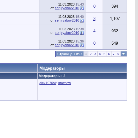
11.03.2023
15:43
0
394
от
serj.ryabov2010
11.03.2023
15:40
3
1,107
от
serj.ryabov2010
11.03.2023
15:38
4
962
от
serj.ryabov2010
11.03.2023
15:36
0
549
от
serj.ryabov2010
Страница 1 из 7
1
2
3
4
5
6
7
>
Модераторы
Модераторы : 2
alex1976sir
,
matthew