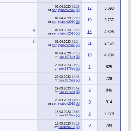
01.04.2023
22:29
12
3,893
от
serj.ryabov2010
01.04.2023
22:28
10
3,757
от
serj.ryabov2010
01.04.2023
22:25
16
4,598
от
serj.ryabov2010
01.04.2023
22:24
11
2,454
от
serj.ryabov2010
01.04.2023
08:19
10
4,404
от
alex1976sir
29.03.2023
21:26
1
825
от
alex1976sir
29.03.2023
14:46
1
728
от
alex1976sir
29.03.2023
13:59
2
846
от
alex1976sir
25.03.2023
14:30
0
914
от
serj.ryabov2010
15.03.2023
23:55
6
2,279
от
alex1976sir
12.03.2023
16:19
0
784
от
torchin0203