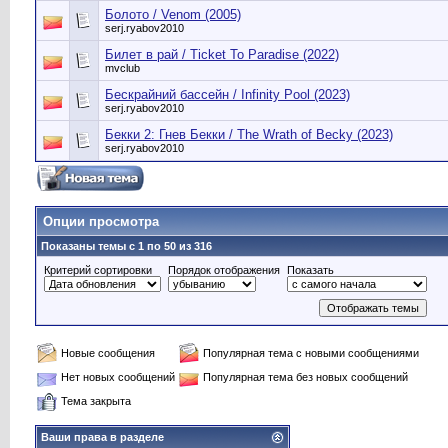
Болото / Venom (2005)
serj.ryabov2010
Билет в рай / Ticket To Paradise (2022)
mvclub
Бескрайний бассейн / Infinity Pool (2023)
serj.ryabov2010
Бекки 2: Гнев Бекки / The Wrath of Becky (2023)
serj.ryabov2010
Опции просмотра
Показаны темы с 1 по 50 из 316
Критерий сортировки
Порядок отображения
Показать
Новые сообщения
Популярная тема с новыми сообщениями
Нет новых сообщений
Популярная тема без новых сообщений
Тема закрыта
Ваши права в разделе