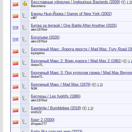
Бесславные ублюдки / Inglourious Basterds (2009)
(
1
2
Василиса
Банды Нью-Йорка / Gangs of New York (2002)
villi7
Битва за битвой / One Battle After Another (2025)
alex1976sir
Богатыри (2026)
alex1976sir
Безумный Макс: Дорога ярости / Mad Max: Fury Road (2
loytopires
Безумный Макс 2: Воин дороги / Mad Max 2 (1981)
(
1
AntonTL
Безумный Макс 3: Под куполом грома / Mad Max Beyond
AntonTL
Безумный Макс / Mad Max (1979)
(
1
2
)
NSK
Беглецы / Les fugitifs (1986)
alex1976sir
Бамблби / Bumblebee (2018)
(
1
2
)
end122
Брат 2 (2000)
Игорян777
Баба Яга спасает мир (2023)