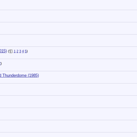
)
015)
(
1
2
3
4
5
)
2
)
 Thunderdome (1985)