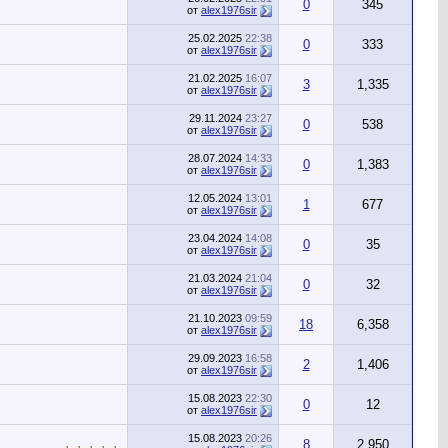
0
345
от
alex1976sir
25.02.2025
22:38
0
333
от
alex1976sir
21.02.2025
16:07
3
1,335
от
alex1976sir
29.11.2024
23:27
0
538
от
alex1976sir
28.07.2024
14:33
0
1,383
от
alex1976sir
12.05.2024
13:01
1
677
от
alex1976sir
23.04.2024
14:08
0
35
от
alex1976sir
21.03.2024
21:04
0
32
от
alex1976sir
21.10.2023
09:59
18
6,358
от
alex1976sir
29.09.2023
16:58
2
1,406
от
alex1976sir
15.08.2023
22:30
0
12
от
alex1976sir
15.08.2023
20:26
8
2,950