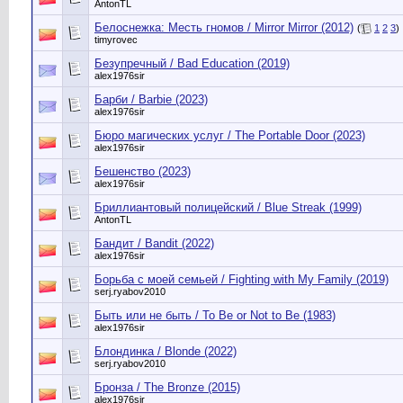
AntonTL
Белоснежка: Месть гномов / Mirror Mirror (2012)
(
1
2
3
)
timyrovec
Безупречный / Bad Education (2019)
alex1976sir
Барби / Barbie (2023)
alex1976sir
Бюро магических услуг / The Portable Door (2023)
alex1976sir
Бешенство (2023)
alex1976sir
Бриллиантовый полицейский / Blue Streak (1999)
AntonTL
Бандит / Bandit (2022)
alex1976sir
Борьба с моей семьей / Fighting with My Family (2019)
serj.ryabov2010
Быть или не быть / To Be or Not to Be (1983)
alex1976sir
Блондинка / Blonde (2022)
serj.ryabov2010
Бронза / The Bronze (2015)
alex1976sir