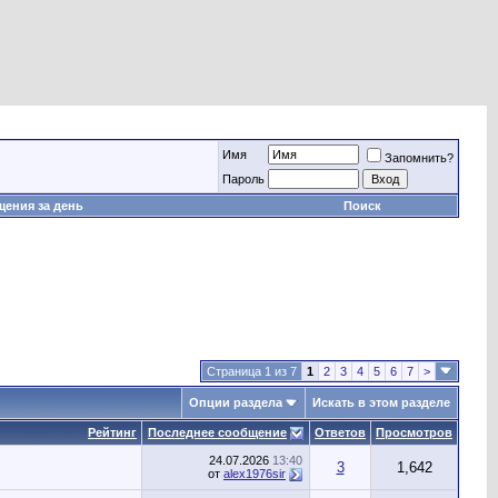
Имя
Запомнить?
Пароль
ения за день
Поиск
Страница 1 из 7
1
2
3
4
5
6
7
>
Опции раздела
Искать в этом разделе
Рейтинг
Последнее сообщение
Ответов
Просмотров
24.07.2026
13:40
3
1,642
от
alex1976sir