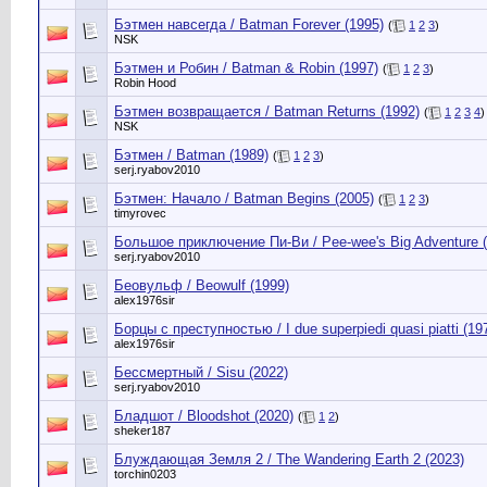
Бэтмен навсегда / Batman Forever (1995)
(
1
2
3
)
NSK
Бэтмен и Робин / Batman & Robin (1997)
(
1
2
3
)
Robin Hood
Бэтмен возвращается / Batman Returns (1992)
(
1
2
3
4
)
NSK
Бэтмен / Batman (1989)
(
1
2
3
)
serj.ryabov2010
Бэтмен: Начало / Batman Begins (2005)
(
1
2
3
)
timyrovec
Большое приключение Пи-Ви / Pee-wee's Big Adventure (
serj.ryabov2010
Беовульф / Beowulf (1999)
alex1976sir
Борцы с преступностью / I due superpiedi quasi piatti (19
alex1976sir
Бессмертный / Sisu (2022)
serj.ryabov2010
Бладшот / Bloodshot (2020)
(
1
2
)
sheker187
Блуждающая Земля 2 / The Wandering Earth 2 (2023)
torchin0203