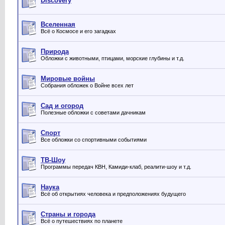
Discovery
Вселенная
Всё о Космосе и его загадках
Природа
Обложки с животными, птицами, морские глубины и т.д.
Мировые войны
Собрания обложек о Войне всех лет
Сад и огород
Полезные обложки с советами дачникам
Спорт
Все обложки со спортивными событиями
ТВ-Шоу
Программы передач КВН, Камиди-клаб, реалити-шоу и т.д.
Наука
Всё об открытиях человека и предположениях будущего
Страны и города
Всё о путешествиях по планете