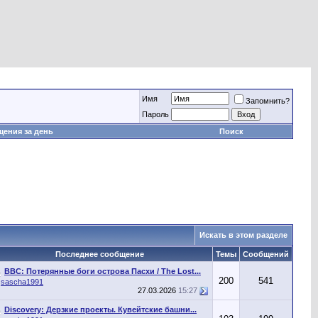
Имя
Запомнить?
Пароль
ения за день
Поиск
Искать в этом разделе
Последнее сообщение
Темы
Сообщений
BBC: Потерянные боги острова Пасхи / The Lost...
200
541
т
sascha1991
27.03.2026
15:27
Discovery: Дерзкие проекты. Кувейтские башни...