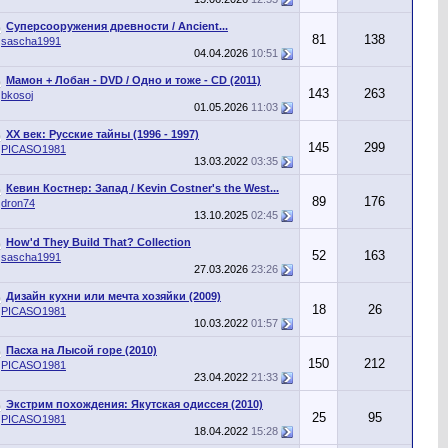
Суперсооружения древности / Ancient...
81
138
т
sascha1991
04.04.2026
10:51
Мамон + Лобан - DVD / Одно и тоже - CD (2011)
143
263
т
bkosoj
01.05.2026
11:03
XX век: Русские тайны (1996 - 1997)
145
299
т
PICASO1981
13.03.2022
03:35
Кевин Костнер: Запад / Kevin Costner's the West...
89
176
т
dron74
13.10.2025
02:45
How'd They Build That? Collection
52
163
т
sascha1991
27.03.2026
23:26
Дизайн кухни или мечта хозяйки (2009)
18
26
т
PICASO1981
10.03.2022
01:57
Пасха на Лысой горе (2010)
150
212
т
PICASO1981
23.04.2022
21:33
Экстрим похождения: Якутская одиссея (2010)
25
95
т
PICASO1981
18.04.2022
15:28