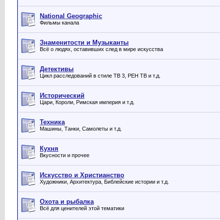
National Geographic
Фильмы канала
Знаменитости и Музыканты
Всё о людях, оставивших след в мире искусства
Детективы
Цикл расследований в стиле ТВ 3, РЕН ТВ и т.д.
Исторический
Цари, Короли, Римская империя и т.д.
Техника
Машины, Танки, Самолеты и т.д.
Кухня
Вкусности и прочее
Искусство и Христианство
Художники, Архитектура, Библейские истории и т.д.
Охота и рыбалка
Всё для ценителей этой тематики