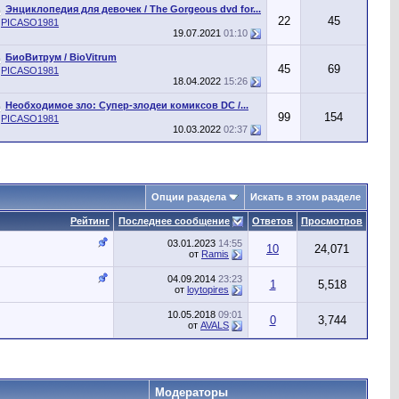
Энциклопедия для девочек / The Gorgeous dvd for...
22
45
т
PICASO1981
19.07.2021
01:10
БиоВитрум / BioVitrum
45
69
т
PICASO1981
18.04.2022
15:26
Необходимое зло: Супер-злодеи комиксов DC /...
99
154
т
PICASO1981
10.03.2022
02:37
Опции раздела
Искать в этом разделе
Рейтинг
Последнее сообщение
Ответов
Просмотров
03.01.2023
14:55
10
24,071
от
Ramis
04.09.2014
23:23
1
5,518
от
loytopires
10.05.2018
09:01
0
3,744
от
AVALS
Модераторы