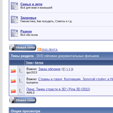
Семья и дети
Всё для мам и малышей
Здоровье
Гимнастика, Как похудеть, Советы и т.д.
Разное
Всё обо всем
RSS ЛЕНТА
Темы раздела
: DVD обложки документальных фильмов
Тема
/
Автор
Важно:
Заказ обложек
(
1
2
3
)
igor2013
Важно:
Страны и город: Коллекция. Золотой глобус и Н
loytopires
Пина: Танец страсти в 3D \ Pina 3D (2011)
AVALS
Опции просмотра