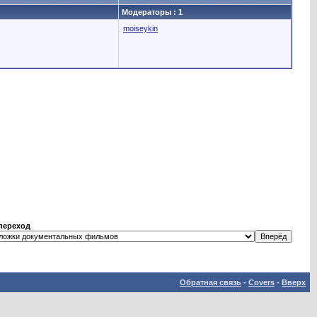
Модераторы : 1
moiseykin
переход
Обратная связь
-
Covers
-
Вверх