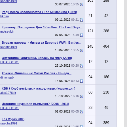
103
199
т
sascha1991
30.07.2026
10:35
Ради всего человечества \ For All Mankind (1989)
21
42
т
bkosoj
09.11.2022
09:21
Кракатау: Последние Дни / Krarftoa: The Last Days...
121
288
т
moiseykin
07.05.2026
14:49
Вторая мировая - битвы за Европу / WWII: Battles...
145
404
т
sascha1991
13.04.2026
13:55
Октябрина Ганичкина. Запасы на зиму (2010)
12
12
т
PICASO1981
23.10.2021
00:20
Хоккей. Финальные Матчи Россия - Канада...
94
186
т
dimonspb
14.06.2026
00:13
КВН / Клуб весёлых и находчивых (коллекция)
68
230
т
alex1976sir
15.10.2022
16:16
История: наука или вымысел? (2008 - 2011)
23
49
т
PICASO1981
01.03.2022
00:05
Las Vegas 2005
94
389
т
sascha1991
15.06.2026
12:55