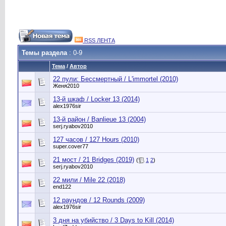
RSS ЛЕНТА
Темы раздела
: 0-9
Тема
/
Автор
22 пули: Бессмертный / L'immortel (2010)
Женя2010
13-й шкаф / Locker 13 (2014)
alex1976sir
13-й район / Banlieue 13 (2004)
serj.ryabov2010
127 часов / 127 Hours (2010)
super.cover77
21 мост / 21 Bridges (2019)
(
1
2
)
serj.ryabov2010
22 мили / Mile 22 (2018)
end122
12 раундов / 12 Rounds (2009)
alex1976sir
3 дня на убийство / 3 Days to Kill (2014)