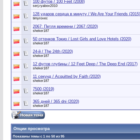
100 футов / 100 Feet (2008)
serj.ryabov2010
128 ударов сердца в минуту / We Are Your Friends (2015
timyrovec
2067: Петля времени / 2067 (2020)
sheker187
50 оттенков Токио / Lost Girls and Love Hotels (2020)
sheker187
24-й / The 24th (2020)
sheker187
12 футов глубины / 12 Feet Deep / The Deep End (2017)
sheker187
11 секунд / Acquitted by Faith (2020)
sheker187
7500 (2019)
sheker187
365 дней / 365 dni (2020)
sheker187
Опции просмотра
Показаны темы с 1 по 50 из 95