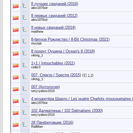
8 лучших свиданий (2016)
alex1976sir
8 первых свиданий (2012)
alex1976sir
8 новых свиданий (2014)
matthew
8-битное Рождество / 8-Bit Christmas (2021)
mvclub
8 подруг Оушена / Ocean's 8 (2018)
viking_1
1+1 / Intouchables (2011)
celtic3
007: Спектр / Spectre (2015)
(
1
2
)
viking_1
007 (Антология)
serj.ryabov2010
4 мушкетёра Шарло / Les quatre Charlots mousquetaires 
alex1976sir
102 Далматинца / 102 Dalmatians (2000)
serj.ryabov2010
28 Панфиловцев (2016)
RailMan