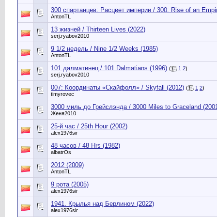
300 спартанцев: Расцвет империи / 300: Rise of an Empir
AntonTL
13 жизней / Thirteen Lives (2022)
serj.ryabov2010
9 1/2 недель / Nine 1/2 Weeks (1985)
AntonTL
101 далматинец / 101 Dalmatians (1996)
(
1
2
)
serj.ryabov2010
007: Координаты «Скайфолл» / Skyfall (2012)
(
1
2
)
timyrovec
3000 миль до Грейслэнда / 3000 Miles to Graceland (200
Женя2010
25-й час / 25th Hour (2002)
alex1976sir
48 часов / 48 Hrs (1982)
albatrOs
2012 (2009)
AntonTL
9 рота (2005)
alex1976sir
1941. Крылья над Берлином (2022)
alex1976sir