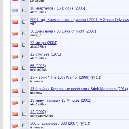
LordZedd
16 кварталов / 16 Blocks (2006)
alex1976sir
2001 год: Космическая одиссея / 2001: A Space Odyssey
villi7
30 дней ночи / 30 Days of Night (2007)
viking_1
72 метра (2004)
alex1976sir
12 стульев (1971)
alex1976sir
65 (2023)
torchin0203
13-й воин / The 13th Warrior (1999)
(
1
2
)
timyrovec
13-й район: Кирпичные особняки / Brick Mansions (2014)
matthew
15 минут славы / 15 Minutes (2001)
alex1976sir
12 (2007)
serj.ryabov2010
300 спартанцев / 300 (2007)
(
1
2
)
timyrovec