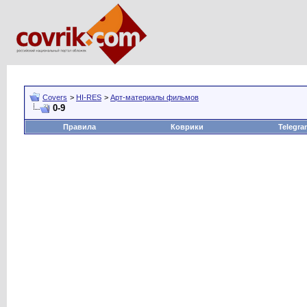
Covers
>
HI-RES
>
Арт-материалы фильмов
0-9
Правила
Коврики
Telegra