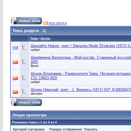
RSS ЛЕНТА
Темы раздела
: Щ
Тема
/
Автор
Щюкайте Ниёле, поет / Dainuoja Nijolė Ščiukaitė (1972) 
ua4pd
Щербинина Валентина - Мой костёр. Старинный русский
005]
Bevin
Щукин Владимир - Развеселите Тима. Песенки-потешки 
С52 19663 002]
ua4pd
Щукин Николай, поет - 1. Вернись (1971) [EP Д-00030479
deronen
Опции просмотра
Показаны темы с 1 по 4 из 4
Критерий сортировки
Порядок отображения
Показать