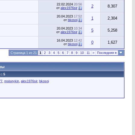
22.02.2024
20:56
2
8,307
от
alex1976sir
20.04.2023
17:52
1
2,304
от
bkosoj
20.04.2023
10:34
5
5,258
от
alex1976sir
16.04.2023
12:42
0
1,627
от
bkosoj
Страница 1 из 21
1
2
3
4
5
6
7
8
9
10
11
>
Последняя
»
ры
: 5
77
,
moiseykin
,
alex1976sir
,
bkosoj