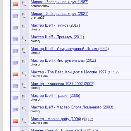
Мираж - Звёзды нас ждут (1987)
peterabotnov
Мираж - Звёзды нас ждут (2021)
степан37
Мастер Шеff - Гипноз (2017)
bkosoj
Мастер Шеff - Премиум (2011)
bkosoj
Мастер Шеff - Ультразвуковой Шквал (2024)
bkosoj
Мастер Шеff - Инструменталы (2011)
bkosoj
Мастер - The Best. Концерт в Москве 1997
(
1
2
)
Сovrik.Com
Мастер - Классика 1987-2002 (2002)
bkosoj
Мастер Шеff - Грация (2005)
bkosoj
Мастер Шеff - Мастер Слога Ломанного (2003)
bkosoj
Мастер - Maniac party (1994)
(
1
2
)
Сovrik.Com
Маврин Сергей - Echoes (2015)
(
1
2
)