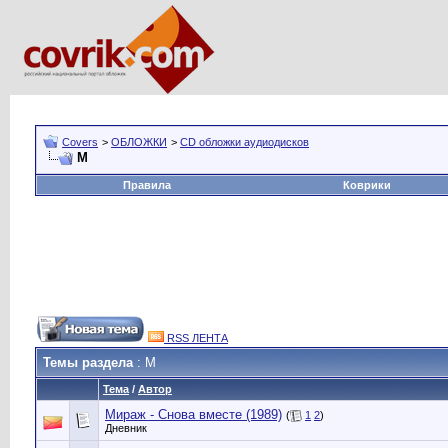
Covers
>
ОБЛОЖКИ
>
CD обложки аудиодисков
М
Правила
Коврики
RSS ЛЕНТА
Темы раздела
: М
Тема
/
Автор
Мираж - Снова вместе (1989)
(
1
2
)
Дневник