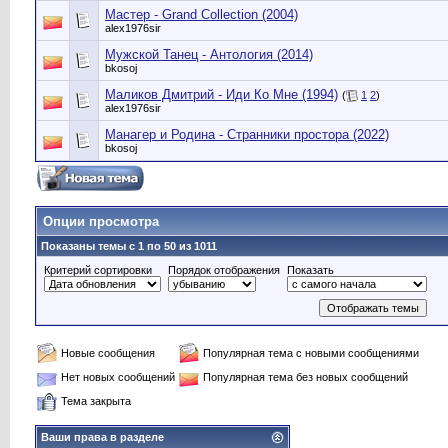
Мастер - Grand Collection (2004)
alex1976sir
Мужской Танец - Антология (2014)
bkosoj
Маликов Дмитрий - Иди Ко Мне (1994)
(
1
2
)
alex1976sir
Манагер и Родина - Странники простора (2022)
bkosoj
Опции просмотра
Показаны темы с 1 по 50 из 1011
Критерий сортировки
Порядок отображения
Показать
Новые сообщения
Популярная тема с новыми сообщениями
Нет новых сообщений
Популярная тема без новых сообщений
Тема закрыта
Ваши права в разделе