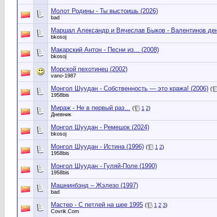
Молот Родины - Ты выстоишь (2026)
bad
Маршал Александр и Вячеслав Быков - Валентинов ден
bkosoj
Макарский Антон - Песни из... (2008)
bkosoj
Морской пехотинец (2002)
vano-1987
Монгол Шуудан - Собственность — это кража! (2006)
(
1958bis
Мираж - Не в первый раз...
(
1
2
)
Дневник
Монгол Шуудан - Ремешок (2024)
bkosoj
Монгол Шуудан - Истина (1996)
(
1
2
)
1958bis
Монгол Шуудан - Гуляй-Поле (1990)
1958bis
Машнинбэнд – Жэлезо (1997)
bad
Мастер - С петлей на шее 1995
(
1
2
3
)
Сovrik.Com