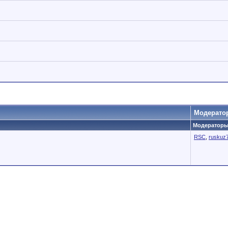
Модерато
Модераторы 
RSC
,
ruskuz