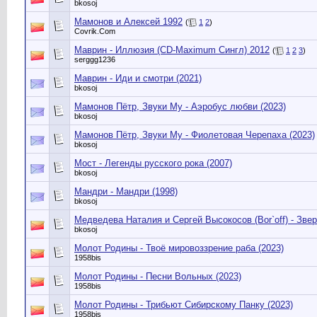
bkosoj
Мамонов и Алексей 1992
(
1
2
)
Сovrik.Com
Маврин - Иллюзия (CD-Maximum Сингл) 2012
(
1
2
3
)
serggg1236
Маврин - Иди и смотри (2021)
bkosoj
Мамонов Пётр, Звуки Му - Аэробус любви (2023)
bkosoj
Мамонов Пётр, Звуки Му - Фиолетовая Черепаха (2023)
bkosoj
Мост - Легенды русского рока (2007)
bkosoj
Мандри - Мандри (1998)
bkosoj
Медведева Наталия и Сергей Высокосов (Bor`off) - Звер
bkosoj
Молот Родины - Твоё мировоззрение раба (2023)
1958bis
Молот Родины - Песни Вольных (2023)
1958bis
Молот Родины - Трибьют Сибирскому Панку (2023)
1958bis