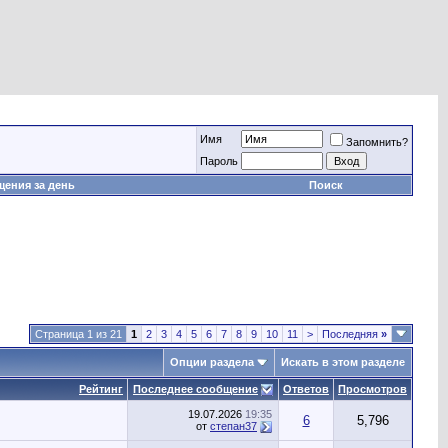
Имя
Запомнить?
Пароль
ения за день
Поиск
Страница 1 из 21
1
2
3
4
5
6
7
8
9
10
11
>
Последняя
»
Опции раздела
Искать в этом разделе
Рейтинг
Последнее сообщение
Ответов
Просмотров
19.07.2026
19:35
6
5,796
от
степан37