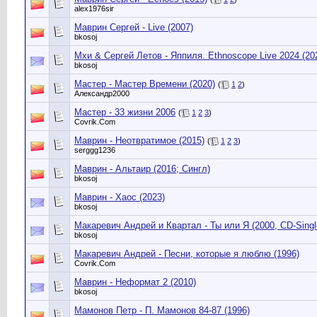
alex1976sir
Маврин Сергей - Live (2007)
bkosoj
Мхи & Сергей Летов - Яппиля. Ethnoscope Live 2024 (20
bkosoj
Мастер - Мастер Времени (2020)
(
1
2
)
Александр2000
Мастер - 33 жизни 2006
(
1
2
3
)
Сovrik.Com
Маврин - Неотвратимое (2015)
(
1
2
3
)
serggg1236
Маврин - Альтаир (2016; Сингл)
bkosoj
Маврин - Хаос (2023)
bkosoj
Макаревич Андрей и Квартал - Ты или Я (2000, CD-Singl
bkosoj
Макаревич Андрей - Песни, которые я люблю (1996)
Сovrik.Com
Маврин - Неформат 2 (2010)
bkosoj
Мамонов Петр - П. Мамонов 84-87 (1996)