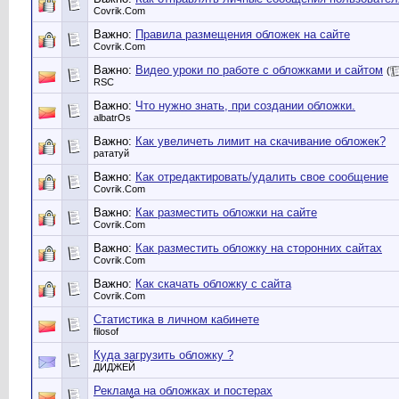
Сovrik.Com
Важно:
Правила размещения обложек на сайте
Сovrik.Com
Важно:
Видео уроки по работе с обложками и сайтом
(
RSC
Важно:
Что нужно знать, при создании обложки.
albatrOs
Важно:
Как увеличеть лимит на скачивание обложек?
рататуй
Важно:
Как отредактировать/удалить свое сообщение
Сovrik.Com
Важно:
Как разместить обложки на сайте
Сovrik.Com
Важно:
Как разместить обложку на сторонних сайтах
Сovrik.Com
Важно:
Как скачать обложку с сайта
Сovrik.Com
Статистика в личном кабинете
filosof
Куда загрузить обложку ?
ДИДЖЕЙ
Реклама на обложках и постерах