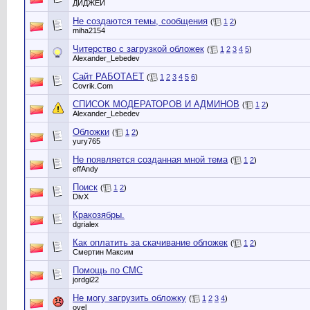
ДИДЖЕЙ
Не создаются темы, сообщения
(
1
2
)
miha2154
Читерство с загрузкой обложек
(
1
2
3
4
5
)
Alexander_Lebedev
Сайт РАБОТАЕТ
(
1
2
3
4
5
6
)
Сovrik.Com
СПИСОК МОДЕРАТОРОВ И АДМИНОВ
(
1
2
)
Alexander_Lebedev
Обложки
(
1
2
)
yury765
Не появляется созданная мной тема
(
1
2
)
effAndy
Поиск
(
1
2
)
DivX
Кракозябры.
dgrialex
Как оплатить за скачивание обложек
(
1
2
)
Смертин Максим
Помощь по СМС
jordgi22
Не могу загрузить обложку
(
1
2
3
4
)
ovel