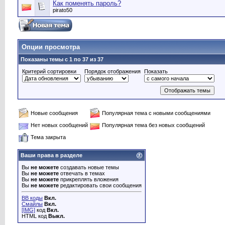
Как поменять пароль?
pirato50
Опции просмотра
Показаны темы с 1 по 37 из 37
Критерий сортировки
Порядок отображения
Показать
Новые сообщения
Популярная тема с новыми сообщениями
Нет новых сообщений
Популярная тема без новых сообщений
Тема закрыта
Ваши права в разделе
Вы
не можете
создавать новые темы
Вы
не можете
отвечать в темах
Вы
не можете
прикреплять вложения
Вы
не можете
редактировать свои сообщения
BB коды
Вкл.
Смайлы
Вкл.
[IMG]
код
Вкл.
HTML код
Выкл.