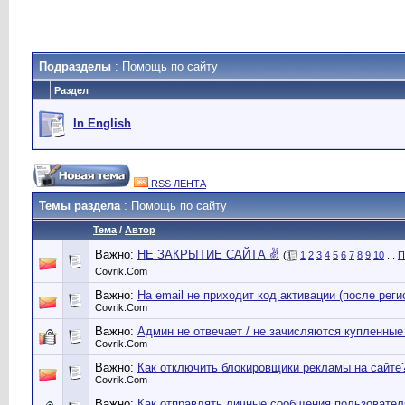
Подразделы
: Помощь по сайту
Раздел
In English
RSS ЛЕНТА
Темы раздела
: Помощь по сайту
Тема
/
Автор
Важно:
НЕ ЗАКРЫТИЕ САЙТА ✌️
(
1
2
3
4
5
6
7
8
9
10
...
П
Сovrik.Com
Важно:
На email не приходит код активации (после реги
Сovrik.Com
Важно:
Админ не отвечает / не зачисляются купленные 
Сovrik.Com
Важно:
Как отключить блокировщики рекламы на сайте
Сovrik.Com
Важно:
Как отправлять личные сообщения пользовате