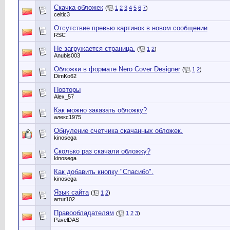
Скачка обложек
(
1
2
3
4
5
6
7
)
celtic3
Отсутствие превью картинок в новом сообщении
RSC
Не загружается страница.
(
1
2
)
Anubis003
Обложки в формате Nero Cover Designer
(
1
2
)
DimKo62
Повторы
Alex_57
Как можно заказать обложку?
алекс1975
Обнуление счетчика скачанных обложек.
kinosega
Сколько раз скачали обложку?
kinosega
Как добавить кнопку "Спасибо".
kinosega
Язык сайта
(
1
2
)
artur102
Правообладателям
(
1
2
3
)
PavelDAS