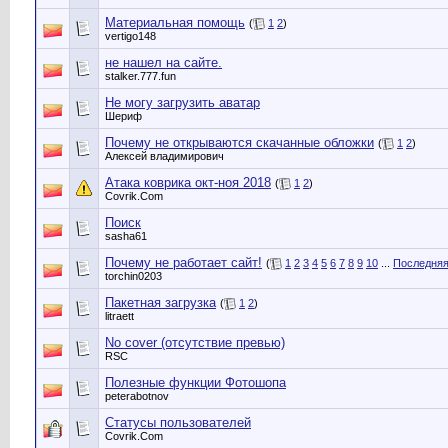
Материальная помощь
(
1
2
)
vertigo148
не нашел на сайте.
stalker.777.fun
Не могу загрузить аватар
Шериф
Почему не открываются скачанные обложки
(
1
2
)
Алексей владимирович
Атака коврика окт-ноя 2018
(
1
2
)
Сovrik.Com
Поиск
sasha61
Почему не работает сайт!
(
1
2
3
4
5
6
7
8
9
10
...
Последняя
torchin0203
Пакетная загрузка
(
1
2
)
litraett
No cover (отсутствие превью)
RSC
Полезные функции Фотошопа
peterabotnov
Статусы пользователей
Сovrik.Com