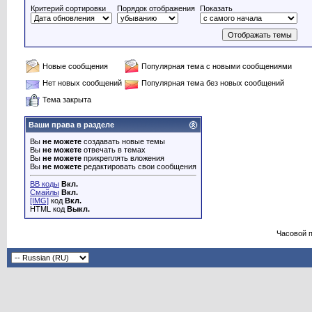
Критерий сортировки
Порядок отображения
Показать
Новые сообщения
Популярная тема с новыми сообщениями
Нет новых сообщений
Популярная тема без новых сообщений
Тема закрыта
Ваши права в разделе
Вы
не можете
создавать новые темы
Вы
не можете
отвечать в темах
Вы
не можете
прикреплять вложения
Вы
не можете
редактировать свои сообщения
BB коды
Вкл.
Смайлы
Вкл.
[IMG]
код
Вкл.
HTML код
Выкл.
Часовой 