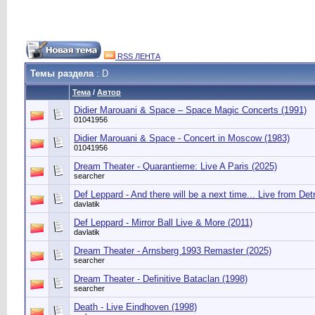
RSS ЛЕНТА
Темы раздела
: D
Тема
/
Автор
Didier Marouani & Space – Space Magic Concerts (1991)
01041956
Didier Marouani & Space - Concert in Moscow (1983)
01041956
Dream Theater - Quarantieme: Live A Paris (2025)
searcher
Def Leppard - And there will be a next time... Live from Detr
davlatik
Def Leppard - Mirror Ball Live & More (2011)
davlatik
Dream Theater - Arnsberg 1993 Remaster (2025)
searcher
Dream Theater - Definitive Bataclan (1998)
searcher
Death - Live Eindhoven (1998)