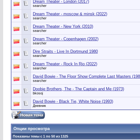
Dream Theater - London (2017)
searcher
Dream Theater - moscow & minsk (2022)
searcher
Dream Theater - New York (2010)
searcher
Dream Theater - Copenhagen (2002)
searcher
Dire Straits - Live In Dortmund 1980
searcher
Dream Theater - Rock In Rio (2022)
searcher
David Bowie - The Floor Show Complete Last Masters (198
searcher
Doobie Brothers, The - The Captain and Me (1973)
bkosoj
David Bowie - Black Tie, White Noise (1993)
Дневник
Опции просмотра
Показаны темы с 1 по 50 из 1325