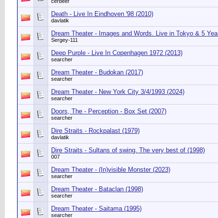
cerbeer
Death - Live In Eindhoven '98 (2010)
davlatik
Dream Theater - Images and Words. Live in Tokyo & 5 Year
Sergey-111
Deep Purple - Live In Copenhagen 1972 (2013)
searcher
Dream Theater - Budokan (2017)
searcher
Dream Theater - New York City 3/4/1993 (2024)
searcher
Doors, The - Perception - Box Set (2007)
searcher
Dire Straits - Rockpalast (1979)
davlatik
Dire Straits - Sultans of swing. The very best of (1998)
007
Dream Theater - (In)visible Monster (2023)
searcher
Dream Theater - Bataclan (1998)
searcher
Dream Theater - Saitama (1995)
searcher