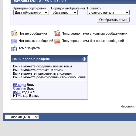
Показаны темы с 1 по 50 из 1587
Критерий сортировки
Порядок отображения
Показать
Новые сообщения
Популярная тема с новыми сообщениями
Нет новых сообщений
Популярная тема без новых сообщений
Тема закрыта
Ваши права в разделе
Вы
не можете
создавать новые темы
Вы
не можете
отвечать в темах
Вы
не можете
прикреплять вложения
Вы
не можете
редактировать свои сообщения
BB коды
Вкл.
Смайлы
Вкл.
[IMG]
код
Вкл.
HTML код
Выкл.
Часовой 