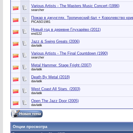
Various Artists - The Masters Music Concert (1996)
searcher
Пожар в джунглях. Тропический бал + Королевство крив
PICASO1981
Новый год в деревне Глухарёво (2011)
end122
Jazz & Swing Greats (2006)
davlatik
Various Artists - The Final Countdown (1990)
searcher
Metal Hammer. Stage Fright (2007)
davlatik
Death By Metal (2018)
davlatik
West Coast All Stars. (2003)
davlatik
Open The Jazz Door (2005)
davlatik
Опции просмотра