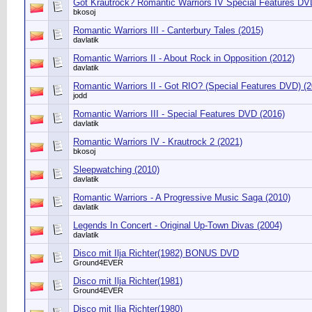
Got Krautrock? Romantic Warriors IV Special Features DV
bkosoj
Romantic Warriors III - Canterbury Tales (2015)
davlatik
Romantic Warriors II - About Rock in Opposition (2012)
davlatik
Romantic Warriors II - Got RIO? (Special Features DVD) (2
jodd
Romantic Warriors III - Special Features DVD (2016)
davlatik
Romantic Warriors IV - Krautrock 2 (2021)
bkosoj
Sleepwatching (2010)
davlatik
Romantic Warriors - A Progressive Music Saga (2010)
davlatik
Legends In Concert - Original Up-Town Divas (2004)
davlatik
Disco mit Ilja Richter(1982) BONUS DVD
Ground4EVER
Disco mit Ilja Richter(1981)
Ground4EVER
Disco mit Ilja Richter(1980)