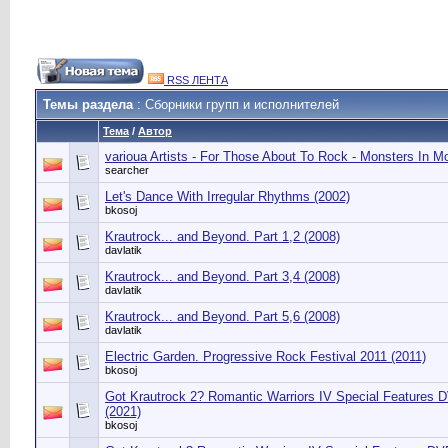
RSS ЛЕНТА
Темы раздела
: Сборники групп и исполнителей
Тема
/
Автор
varioua Artists - For Those About To Rock - Monsters In 
searcher
Let's Dance With Irregular Rhythms (2002)
bkosoj
Krautrock... and Beyond. Part 1,2 (2008)
davlatik
Krautrock... and Beyond. Part 3,4 (2008)
davlatik
Krautrock... and Beyond. Part 5,6 (2008)
davlatik
Electric Garden. Progressive Rock Festival 2011 (2011)
bkosoj
Got Krautrock 2? Romantic Warriors IV Special Features 
(2021)
bkosoj