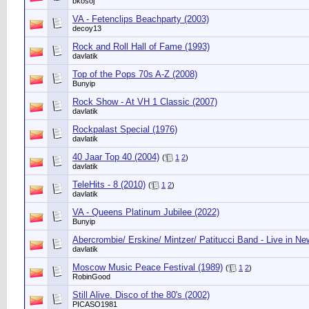
bkosoj
VA - Fetenclips Beachparty (2003)
decoy13
Rock and Roll Hall of Fame (1993)
davlatik
Top of the Pops 70s A-Z (2008)
Bunyip
Rock Show - At VH 1 Classic (2007)
davlatik
Rockpalast Special (1976)
davlatik
40 Jaar Top 40 (2004)
(
1
2
)
davlatik
TeleHits - 8 (2010)
(
1
2
)
davlatik
VA - Queens Platinum Jubilee (2022)
Bunyip
Abercrombie/ Erskine/ Mintzer/ Patitucci Band - Live in Ne
davlatik
Moscow Music Peace Festival (1989)
(
1
2
)
RobinGood
Still Alive. Disco of the 80's (2002)
PICASO1981