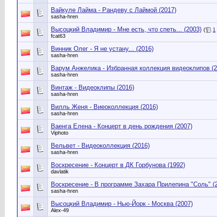
Вайкуле Лайма - Рандеву с Лаймой (2017)
sasha-hren
Высоцкий Владимир - Мне есть, что спеть... (2003)
(
1
fcat63
Винник Олег - Я не устану... (2016)
sasha-hren
Варум Анжелика - Избранная коллекция видеоклипов (2
sasha-hren
Винтаж - Видеоклипы (2016)
sasha-hren
Вилль Женя - Виеоколлекция (2016)
sasha-hren
Ваенга Елена - Концерт в день рождения (2007)
Viphoto
Вельвет - Видеоколлекция (2016)
sasha-hren
Воскресение - Концерт в ДК Горбунова (1992)
davlatik
Воскресение - В программе Захара Прилепина "Соль" (
sasha-hren
Высоцкий Владимир - Нью-Йорк - Москва (2007)
Alex-49