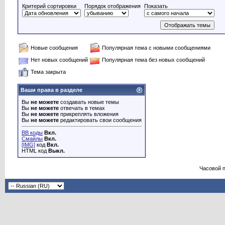
Критерий сортировки
Порядок отображения
Показать
Новые сообщения
Популярная тема с новыми сообщениями
Нет новых сообщений
Популярная тема без новых сообщений
Тема закрыта
Ваши права в разделе
Вы
не можете
создавать новые темы
Вы
не можете
отвечать в темах
Вы
не можете
прикреплять вложения
Вы
не можете
редактировать свои сообщения
BB коды
Вкл.
Смайлы
Вкл.
[IMG]
код
Вкл.
HTML код
Выкл.
Часовой 