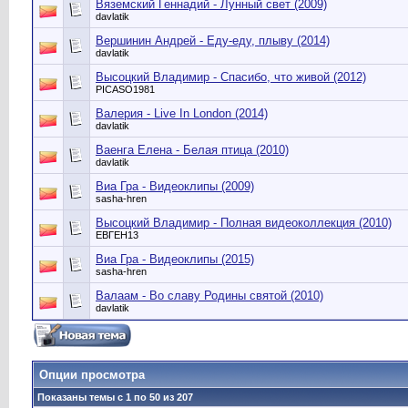
Вяземский Геннадий - Лунный свет (2009)
davlatik
Вершинин Андрей - Еду-еду, плыву (2014)
davlatik
Высоцкий Владимир - Спасибо, что живой (2012)
PICASO1981
Валерия - Live In London (2014)
davlatik
Ваенга Елена - Белая птица (2010)
davlatik
Виа Гра - Видеоклипы (2009)
sasha-hren
Высоцкий Владимир - Полная видеоколлекция (2010)
ЕВГЕН13
Виа Гра - Видеоклипы (2015)
sasha-hren
Валаам - Во славу Родины святой (2010)
davlatik
Опции просмотра
Показаны темы с 1 по 50 из 207