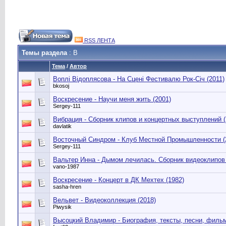
RSS ЛЕНТА
Темы раздела
: В
Тема
/
Автор
Воплi Вiдоплясова - На Сценi Фестивалю Рок-Сiч (2011)
bkosoj
Воскресение - Научи меня жить (2001)
Sergey-111
Вибрация - Сборник клипов и концертных выступлений (
davlatik
Восточный Синдром - Клуб Местной Промышленности (
Sergey-111
Вальтер Инна - Дымом лечилась. Сборник видеоклипов 
vano-1987
Воскресение - Концерт в ДК Мехтех (1982)
sasha-hren
Вельвет - Видеоколлекция (2018)
Piwysik
Высоцкий Владимир - Биография, тексты, песни, фильм