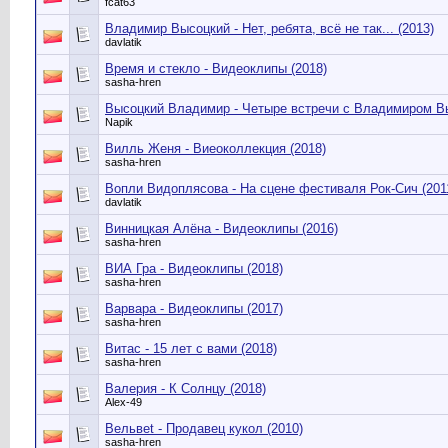
fcat63
Владимир Высоцкий - Нет, ребята, всё не так... (2013)
davlatik
Время и стекло - Видеоклипы (2018)
sasha-hren
Высоцкий Владимир - Четыре встречи с Владимиром Вы
Napik
Вилль Женя - Виеоколлекция (2018)
sasha-hren
Вопли Видоплясова - На сцене фестиваля Рок-Сич (201
davlatik
Винницкая Алёна - Видеоклипы (2016)
sasha-hren
ВИА Гра - Видеоклипы (2018)
sasha-hren
Варвара - Видеоклипы (2017)
sasha-hren
Витас - 15 лет с вами (2018)
sasha-hren
Валерия - К Солнцу (2018)
Alex-49
Вельвеt - Продавец кукол (2010)
sasha-hren