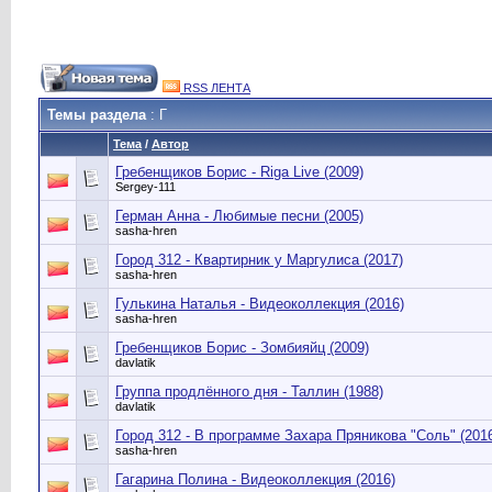
RSS ЛЕНТА
Темы раздела
: Г
Тема
/
Автор
Гребенщиков Борис - Riga Live (2009)
Sergey-111
Герман Анна - Любимые песни (2005)
sasha-hren
Город 312 - Квартирник у Маргулиса (2017)
sasha-hren
Гулькина Наталья - Видеоколлекция (2016)
sasha-hren
Гребенщиков Борис - Зомбияйц (2009)
davlatik
Группа продлённого дня - Таллин (1988)
davlatik
Город 312 - В программе Захара Пряникова "Соль" (201
sasha-hren
Гагарина Полина - Видеоколлекция (2016)