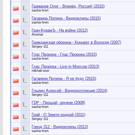
Газманов Олег - Вперёд, Россия! (2015)
sasha-hren
Гагарина Полина - Видеоклипы (2015)
sasha-hren
Гран-КуражЪ - На войне (2012)
Arsenal
Гражданская оборона - Концерт в Вологде (2007)
Sergey-111
Глас Пророка - Глас Пророка (2015)
sasha-hren
Глас Пророка - Live in Moscow (2013)
mikhail-user
Гагарина Полина - Я не буду (2015)
sasha-hren
Глызин Алексей - Видеоколлекция (2014)
Sergey-111
ГDР - Прощай, оружие (2008)
sasha-hren
Грай - О Земле родной (2011)
Sergey-111
Город 312 - Видеоклипы (2012)
sasha-hren