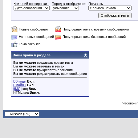
Критерий сортировки
Порядок отображения
Показать
Новые сообщения
Популярная тема с новыми сообщениями
Нет новых сообщений
Популярная тема без новых сообщений
Тема закрыта
Ваши права в разделе
Вы
не можете
создавать новые темы
Вы
не можете
отвечать в темах
Вы
не можете
прикреплять вложения
Вы
не можете
редактировать свои сообщения
BB коды
Вкл.
Смайлы
Вкл.
[IMG]
код
Вкл.
HTML код
Выкл.
Часовой 