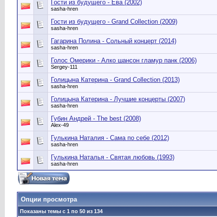
Гости из будущего - Ева (2002)
sasha-hren
Гости из будущего - Grand Collection (2009)
sasha-hren
Гагарина Полина - Сольный концерт (2014)
sasha-hren
Голос Омерики - Алко шансон гламур панк (2006)
Sergey-111
Голицына Катерина - Grand Сollection (2013)
sasha-hren
Голицына Катерина - Лучшие концерты (2007)
sasha-hren
Губин Андрей - The best (2008)
Alex-49
Гулькина Наталия - Сама по себе (2012)
sasha-hren
Гулькина Наталья - Святая любовь (1993)
sasha-hren
Опции просмотра
Показаны темы с 1 по 50 из 134