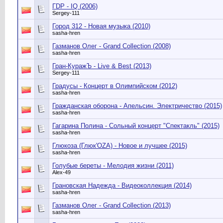
ГDР - IQ (2006)
Sergey-111
Город 312 - Новая музыка (2010)
sasha-hren
Газманов Олег - Grand Collection (2008)
sasha-hren
Гран-КуражЪ - Live & Best (2013)
Sergey-111
Градусы - Концерт в Олимпийском (2012)
sasha-hren
Гражданская оборона - Апельсин. Электричество (2015)
sasha-hren
Гагарина Полина - Сольный концерт "Спектакль" (2015)
sasha-hren
Глюкоза (Глюк'OZA) - Новое и лучшее (2015)
sasha-hren
Голубые береты - Мелодия жизни (2011)
Alex-49
Грановская Надежда - Видеоколлекция (2014)
sasha-hren
Газманов Олег - Grand Сollection (2013)
sasha-hren