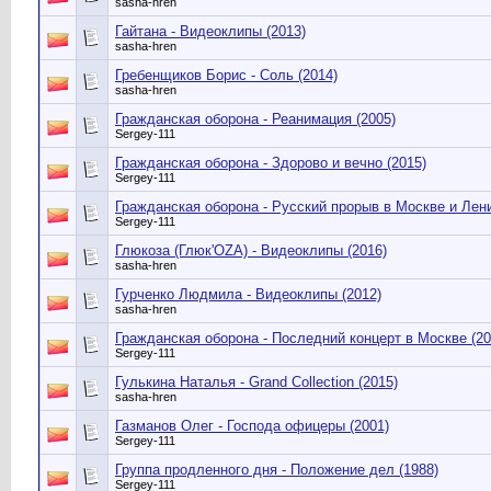
sasha-hren
Гайтана - Видеоклипы (2013)
sasha-hren
Гребенщиков Борис - Соль (2014)
sasha-hren
Гражданская оборона - Реанимация (2005)
Sergey-111
Гражданская оборона - Здорово и вечно (2015)
Sergey-111
Гражданская оборона - Русский прорыв в Москве и Лени
Sergey-111
Глюкоза (Глюк'OZA) - Видеоклипы (2016)
sasha-hren
Гурченко Людмила - Видеоклипы (2012)
sasha-hren
Гражданская оборона - Последний концерт в Москве (20
Sergey-111
Гулькина Наталья - Grand Collection (2015)
sasha-hren
Газманов Олег - Господа офицеры (2001)
Sergey-111
Группа продленного дня - Положение дел (1988)
Sergey-111