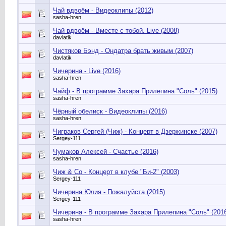
Чай вдвоём - Видеоклипы (2012)
sasha-hren
Чай вдвоём - Вместе с тобой. Live (2008)
davlatik
Чистяков Бэнд - Ондатра брать живым (2007)
davlatik
Чичерина - Live (2016)
sasha-hren
Чайф - В программе Захара Прилепина "Соль" (2015)
sasha-hren
Чёрный обелиск - Видеоклипы (2016)
sasha-hren
Чиграков Сергей (Чиж) - Концерт в Дзержинске (2007)
Sergey-111
Чумаков Алексей - Счастье (2016)
sasha-hren
Чиж & Со - Концерт в клубе "Би-2" (2003)
Sergey-111
Чичерина Юлия - Пожалуйста (2015)
Sergey-111
Чичерина - В программе Захара Прилепина "Соль" (201
sasha-hren