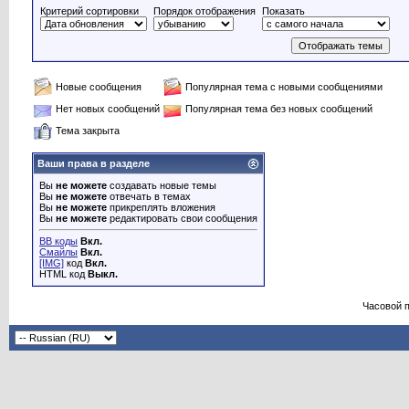
Критерий сортировки
Порядок отображения
Показать
Новые сообщения
Популярная тема с новыми сообщениями
Нет новых сообщений
Популярная тема без новых сообщений
Тема закрыта
Ваши права в разделе
Вы
не можете
создавать новые темы
Вы
не можете
отвечать в темах
Вы
не можете
прикреплять вложения
Вы
не можете
редактировать свои сообщения
BB коды
Вкл.
Смайлы
Вкл.
[IMG]
код
Вкл.
HTML код
Выкл.
Часовой 