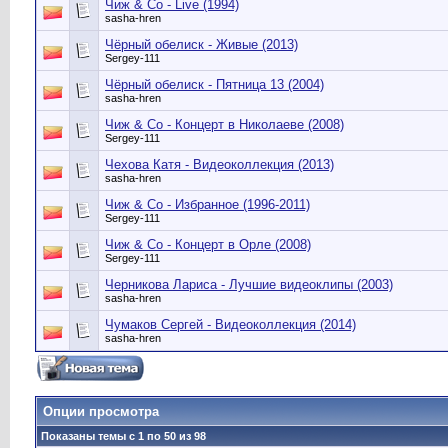
Чиж & Co - Live (1994)
sasha-hren
Чёрный обелиск - Живые (2013)
Sergey-111
Чёрный обелиск - Пятница 13 (2004)
sasha-hren
Чиж & Co - Концерт в Николаеве (2008)
Sergey-111
Чехова Катя - Видеоколлекция (2013)
sasha-hren
Чиж & Co - Избранное (1996-2011)
Sergey-111
Чиж & Co - Концерт в Орле (2008)
Sergey-111
Черникова Лариса - Лучшие видеоклипы (2003)
sasha-hren
Чумаков Сергей - Видеоколлекция (2014)
sasha-hren
Опции просмотра
Показаны темы с 1 по 50 из 98