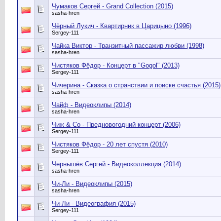
Чумаков Сергей - Grand Collection (2015)
sasha-hren
Чёрный Лукич - Квартирник в Царицыно (1996)
Sergey-111
Чайка Виктор - Транзитный пассажир любви (1998)
sasha-hren
Чистяков Фёдор - Концерт в "Gogol" (2013)
Sergey-111
Чичерина - Сказка о странствии и поиске счастья (2015)
sasha-hren
Чайф - Видеоклипы (2014)
sasha-hren
Чиж & Co - Предновогодний концерт (2006)
Sergey-111
Чистяков Фёдор - 20 лет спустя (2010)
Sergey-111
Чернышёв Сергей - Видеоколлекция (2014)
sasha-hren
Чи-Ли - Видеоклипы (2015)
sasha-hren
Чи-Ли - Видеография (2015)
Sergey-111