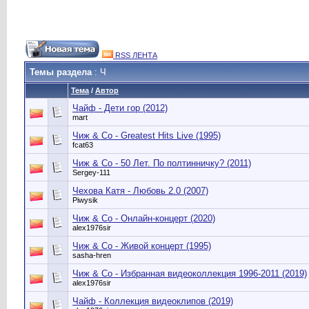
RSS ЛЕНТА
Темы раздела
: Ч
Тема
/
Автор
Чайф - Дети гор (2012)
mart
Чиж & Co - Greatest Hits Live (1995)
fcat63
Чиж & Со - 50 Лет. По полтинничку? (2011)
Sergey-111
Чехова Катя - Любовь 2.0 (2007)
Piwysik
Чиж & Co - Онлайн-концерт (2020)
alex1976sir
Чиж & Co - Живой концерт (1995)
sasha-hren
Чиж & Co - Избранная видеоколлекция 1996-2011 (2019)
alex1976sir
Чайф - Коллекция видеоклипов (2019)