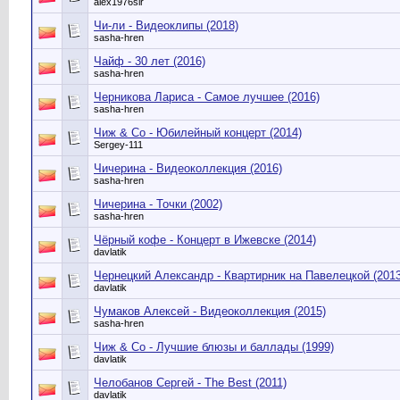
alex1976sir
Чи-ли - Видеоклипы (2018)
sasha-hren
Чайф - 30 лет (2016)
sasha-hren
Черникова Лариса - Самое лучшее (2016)
sasha-hren
Чиж & Со - Юбилейный концерт (2014)
Sergey-111
Чичерина - Видеоколлекция (2016)
sasha-hren
Чичерина - Точки (2002)
sasha-hren
Чёрный кофе - Концерт в Ижевске (2014)
davlatik
Чернецкий Александр - Квартирник на Павелецкой (2013
davlatik
Чумаков Алексей - Видеоколлекция (2015)
sasha-hren
Чиж & Co - Лучшие блюзы и баллады (1999)
davlatik
Челобанов Сергей - The Best (2011)
davlatik