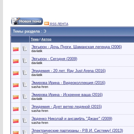
RSS ЛЕНТА
Темы раздела
: Э
Тема
/
Автор
Эргырон - Дочь Пурги. Шаманская легенда (2006)
davlatik
Эргырон - Сегодня (2009)
davlatik
Эпидемия - 20 лет. Ray Just Arena (2016)
davlatik
Эмирова Ирина - Видеоколлекция (2016)
sasha-hren
Эмирова Ирина - Искренне ваша (2016)
davlatik
Эпидемия - Дует ветер ледяной (2015)
sasha-hren
Эрденко Николай и ансамбль "Джанг" (2009)
sasha-hren
Электрические партизаны - Р.В.И. Cистему! (2013)