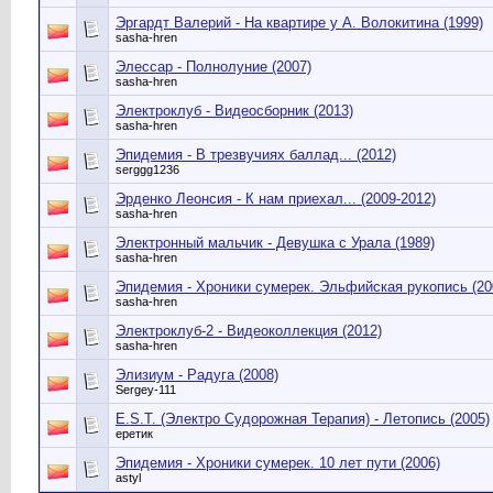
Эргардт Валерий - На квартире у А. Волокитина (1999)
sasha-hren
Элессар - Полнолуние (2007)
sasha-hren
Электроклуб - Видеосборник (2013)
sasha-hren
Эпидемия - В трезвучиях баллад... (2012)
serggg1236
Эрденко Леонсия - К нам приехал... (2009-2012)
sasha-hren
Электронный мальчик - Девушка с Урала (1989)
sasha-hren
Эпидемия - Хроники сумерек. Эльфийская рукопись (20
sasha-hren
Электроклуб-2 - Видеоколлекция (2012)
sasha-hren
Элизиум - Радуга (2008)
Sergey-111
E.S.T. (Электро Судорожная Терапия) - Летопись (2005)
еретик
Эпидемия - Хроники сумерек. 10 лет пути (2006)
astyl