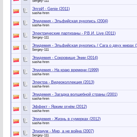
Sergey-111
ЭлгрИ - Genie (2011)
sasha-hren
Эпидемия - Эльфийская рукопись (2004)
sasha-hren
Электрические партизаны - Р.В.И. Live (2011)
Sergey-111
Эпидемия - Эльфийская рукопись / Сага о двух мирах (
Sergey-111
Эпидемия - Сокровище Энии (2014)
sasha-hren
Эпидемия - На краю времени (1999)
sasha-hren
Электра - Видеоколлекция (2013)
sasha-hren
Эпидемия - Загадка волшебной страны (2001)
sasha-hren
Эффект - Ярким огнём (2012)
sasha-hren
Эпидемия - Жизнь в сумерках (2012)
sasha-hren
Элизиум - Мир, а не война (2007)
Sergey-111