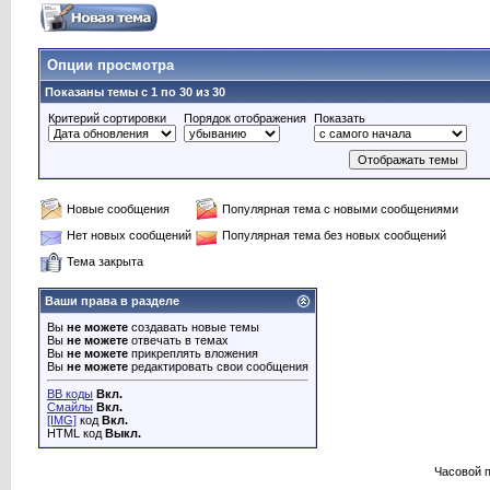
Опции просмотра
Показаны темы с 1 по 30 из 30
Критерий сортировки
Порядок отображения
Показать
Новые сообщения
Популярная тема с новыми сообщениями
Нет новых сообщений
Популярная тема без новых сообщений
Тема закрыта
Ваши права в разделе
Вы
не можете
создавать новые темы
Вы
не можете
отвечать в темах
Вы
не можете
прикреплять вложения
Вы
не можете
редактировать свои сообщения
BB коды
Вкл.
Смайлы
Вкл.
[IMG]
код
Вкл.
HTML код
Выкл.
Часовой 