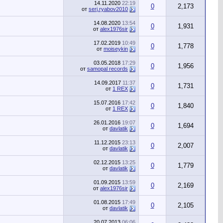
14.11.2020
22:19
0
2,173
от
serj.ryabov2010
14.08.2020
13:54
0
1,931
от
alex1976sir
17.02.2019
10:49
0
1,778
от
moiseykin
03.05.2018
17:29
0
1,956
от
samopal records
14.09.2017
11:37
0
1,731
от
1 REX
15.07.2016
17:42
0
1,840
от
1 REX
26.01.2016
19:07
0
1,694
от
davlatik
11.12.2015
23:13
0
2,007
от
davlatik
02.12.2015
13:25
0
1,779
от
davlatik
01.09.2015
13:59
0
2,169
от
alex1976sir
01.08.2015
17:49
0
2,105
от
davlatik
20.07.2013
06:06