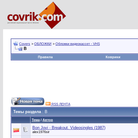
Covers
>
ОБЛОЖКИ
>
Обложки видеокассет - VHS
B
Правила
Коврики
RSS ЛЕНТА
Темы раздела
: B
Тема
/
Автор
Bon Jovi - Breakout. Videosingles (1987)
alex1976sir