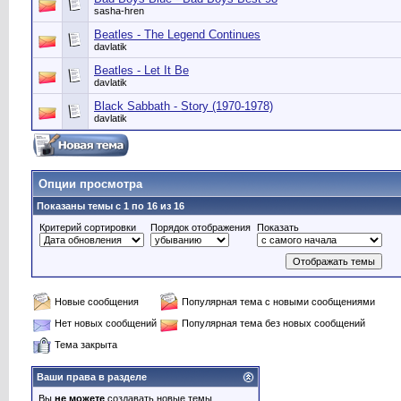
sasha-hren
Beatles - The Legend Continues
davlatik
Beatles - Let It Be
davlatik
Black Sabbath - Story (1970-1978)
davlatik
Опции просмотра
Показаны темы с 1 по 16 из 16
Критерий сортировки
Порядок отображения
Показать
Новые сообщения
Популярная тема с новыми сообщениями
Нет новых сообщений
Популярная тема без новых сообщений
Тема закрыта
Ваши права в разделе
Вы
не можете
создавать новые темы