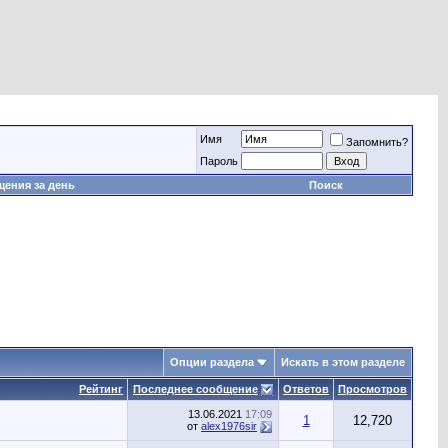
Имя
Запомнить?
Пароль
ения за день
Поиск
Опции раздела
Искать в этом разделе
Рейтинг
Последнее сообщение
Ответов
Просмотров
13.06.2021
17:09
1
12,720
от
alex1976sir