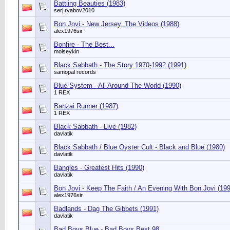
Battling Beauties (1983)
serj.ryabov2010
Bon Jovi - New Jersey. The Videos (1988)
alex1976sir
Bonfire - The Best...
moiseykin
Black Sabbath - The Story 1970-1992 (1991)
samopal records
Blue System - All Around The World (1990)
1 REX
Banzai Runner (1987)
1 REX
Black Sabbath - Live (1982)
davlatik
Black Sabbath / Blue Oyster Cult - Black and Blue (1980)
davlatik
Bangles - Greatest Hits (1990)
davlatik
Bon Jovi - Keep The Faith / An Evening With Bon Jovi (199
alex1976sir
Badlands - Dag The Gibbets (1991)
davlatik
Bad Boys Blue - Bad Boys Best 98