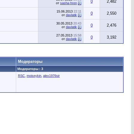
0
2,482
от
sasha-hren
15.06.2013
22:11
0
2,550
от
davlatik
30.05.2013
20:43
0
2,476
от
davlatik
27.05.2013
15:58
0
3,192
от
davlatik
Модераторы
Модераторы : 3
RSC
,
moiseykin
,
alex1976sir